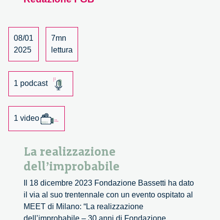
immaginari
dell’intelligenza
artificiale
08/01
7mn
2025
lettura
1 podcast
1 video
La realizzazione
dell’improbabile
Il 18 dicembre 2023 Fondazione Bassetti ha dato
il via al suo trentennale con un evento ospitato al
MEET di Milano: “La realizzazione
dell’improbabile – 30 anni di Fondazione