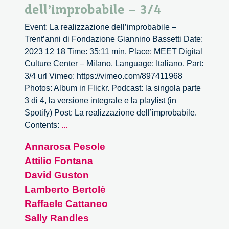
dell’improbabile – 3/4
Event: La realizzazione dell’improbabile –
Trent’anni di Fondazione Giannino Bassetti Date:
2023 12 18 Time: 35:11 min. Place: MEET Digital
Culture Center – Milano. Language: Italiano. Part:
3/4 url Vimeo: https://vimeo.com/897411968
Photos: Album in Flickr. Podcast: la singola parte
3 di 4, la versione integrale e la playlist (in
Spotify) Post: La realizzazione dell’improbabile.
La
Contents:
...
realizzazione
Annarosa Pesole
dell’improbabile
Attilio Fontana
–
3/4
David Guston
Lamberto Bertolè
Raffaele Cattaneo
Sally Randles