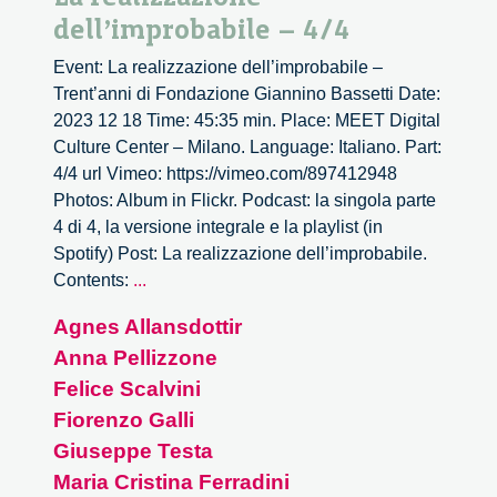
dell’improbabile – 4/4
Event: La realizzazione dell’improbabile –
Trent’anni di Fondazione Giannino Bassetti Date:
2023 12 18 Time: 45:35 min. Place: MEET Digital
Culture Center – Milano. Language: Italiano. Part:
4/4 url Vimeo: https://vimeo.com/897412948
Photos: Album in Flickr. Podcast: la singola parte
4 di 4, la versione integrale e la playlist (in
Spotify) Post: La realizzazione dell’improbabile.
La
Contents:
...
realizzazione
Agnes Allansdottir
dell’improbabile
Anna Pellizzone
–
4/4
Felice Scalvini
Fiorenzo Galli
Giuseppe Testa
Maria Cristina Ferradini