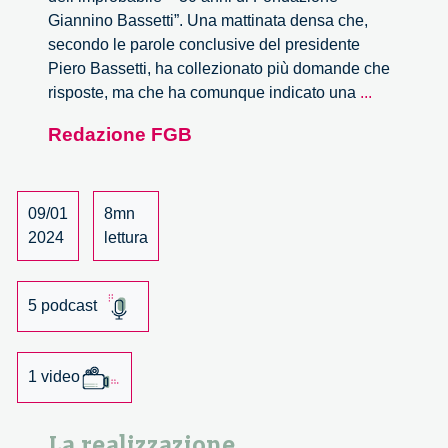
Giannino Bassetti”. Una mattinata densa che,
secondo le parole conclusive del presidente
Piero Bassetti, ha collezionato più domande che
La
risposte, ma che ha comunque indicato una
...
realizzazi
Redazione FGB
dell’impro
09/01
8mn
2024
lettura
5 podcast
1 video
La realizzazione