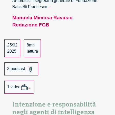
Ambrosis, il segretario generale di Fondazione
rivoluzioni.ai
Bassetti Francesco
...
un
Manuela Mimosa Ravasio
portale
Redazione FGB
per
una
responsabilità
nell’intelligenza
25/02
8mn
artificiale
2025
lettura
3 podcast
1 video
Intenzione e responsabilità
negli agenti di intelligenza