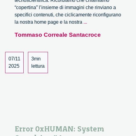
tecnoscientifica. Ricordiamo che chiamiamo
“copertina” l’insieme di immagini che rinviano a
specifici contenuti, che ciclicamente riconfigurano
Copertina
la nostra home page e la nostra
...
#4
Tommaso Correale Santacroce
–
Innovazione
Poiesis
Intensive
07/11
3mn
2025
lettura
Error 0xHUMAN: System