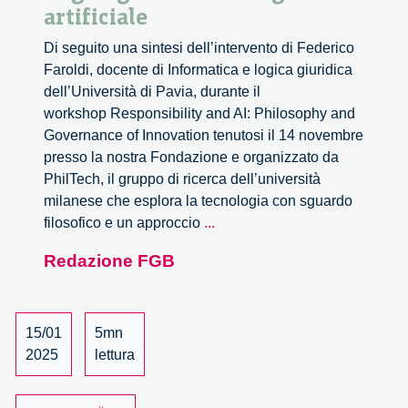
artificiale
Di seguito una sintesi dell’intervento di Federico
Faroldi, docente di Informatica e logica giuridica
dell’Università di Pavia, durante il
workshop Responsibility and AI: Philosophy and
Governance of Innovation tenutosi il 14 novembre
presso la nostra Fondazione e organizzato da
PhilTech, il gruppo di ricerca dell’università
milanese che esplora la tecnologia con sguardo
Intenzione
filosofico e un approccio
...
e
Redazione FGB
responsabilità
negli
agenti
di
15/01
5mn
intelligenza
2025
lettura
artificiale