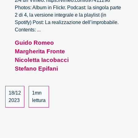
2/4 url Vimeo: https://vimeo.com/897411298
Photos: Album in Flickr. Podcast: la singola parte
2 di 4, la versione integrale e la playlist (in
Spotify) Post: La realizzazione dell’improbabile.
La
Contents:
...
realizzazione
Guido Romeo
dell’improbabile
Margherita Fronte
–
2/4
Nicoletta Iacobacci
Stefano Epifani
18/12
1mn
2023
lettura