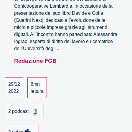
Confcooperative Lombardia, in occasione della
presentazione del suo libro Davide e Golia
(Guerini Next), dedicato all’evoluzione delle
micro e piccole imprese grazie agli strumenti
digitali. All’incontro hanno partecipato Alessandra
Ingrao, esperta di diritto del lavoro e ricercatrice
Davide
dell’Università degli
...
e
Redazione FGB
Golia.
Incontro
con
l’autore
29/12
6mn
Enrico
2022
lettura
De
Corso
2 podcast