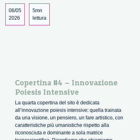
di
cittadinanza
06/05
5mn
scientifica
2026
lettura
tra
ricerca
e
società
Copertina #4 – Innovazione
Poiesis Intensive
La quarta copertina del sito è dedicata
all’innovazione poiesis intensive: quella trainata
da una visione, un pensiero, un fare artistico, con
caratteristiche più umanistiche rispetto alla
riconosciuta e dominante a sola matrice