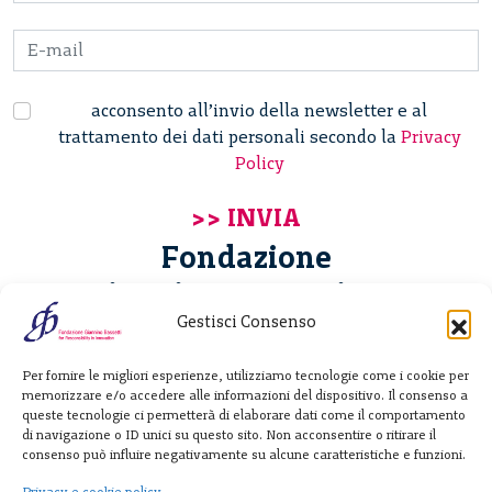
acconsento all’invio della newsletter e al
trattamento dei dati personali secondo la
Privacy
Policy
Fondazione
Giannino Bassetti ETS
Gestisci Consenso
Via Michele Barozzi 4
Per fornire le migliori esperienze, utilizziamo tecnologie come i cookie per
20122 Milano - Italia
memorizzare e/o accedere alle informazioni del dispositivo. Il consenso a
T. +39 02 781933
queste tecnologie ci permetterà di elaborare dati come il comportamento
di navigazione o ID unici su questo sito. Non acconsentire o ritirare il
F. + 39 02 76392030
consenso può influire negativamente su alcune caratteristiche e funzioni.