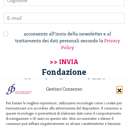
acconsento all’invio della newsletter e al
trattamento dei dati personali secondo la
Privacy
Policy
Fondazione
Giannino Bassetti ETS
Gestisci Consenso
Via Michele Barozzi 4
Per fornire le migliori esperienze, utilizziamo tecnologie come i cookie per
20122 Milano - Italia
memorizzare e/o accedere alle informazioni del dispositivo. Il consenso a
T. +39 02 781933
queste tecnologie ci permetterà di elaborare dati come il comportamento
di navigazione o ID unici su questo sito. Non acconsentire o ritirare il
F. + 39 02 76392030
consenso può influire negativamente su alcune caratteristiche e funzioni.