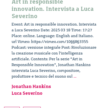
Art in responsible
innovation. Intervista a Luca
Severino
Event: Art in responsible innovation. Intervista
a Luca Severino Date: 2025 03 18 Time: 17:27
Place: online. Language: English and Italiano.
url Vimeo: https://vimeo.com/1066863355
Podcast: versione integrale Post: Rivoluzionare
la creazione musicale con l’intelligenza
artificiale. Contents: Per la serie “Art in
Responsible Innovation“, Jonathan Hankins
intervista Luca Severino, compositore,
Art
produttore e tecnico del suono sul
...
in
Jonathan Hankins
responsible
Luca Severino
innovation.
Intervista
a