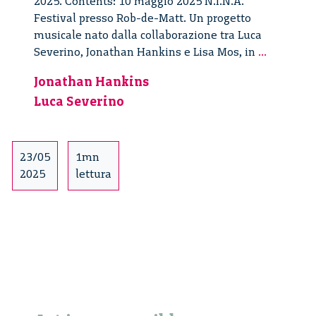
2025. Contents: 10 maggio 2025 N.I.N.A.
Festival presso Rob-de-Matt. Un progetto
musicale nato dalla collaborazione tra Luca
Error
Severino, Jonathan Hankins e Lisa Mos, in
...
0xHUMAN
Jonathan Hankins
System
Luca Severino
Overdriv
#1
23/05
1mn
2025
lettura