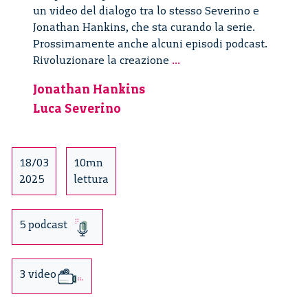
un video del dialogo tra lo stesso Severino e
Jonathan Hankins, che sta curando la serie.
Prossimamente anche alcuni episodi podcast.
Rivoluzionare
Rivoluzionare la creazione
...
la
Jonathan Hankins
creazione
Luca Severino
musicale
con
l’intelligenza
artificiale
18/03
10mn
2025
lettura
5 podcast
3 video