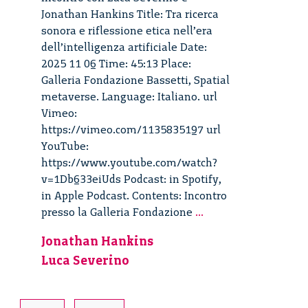
Jonathan Hankins Title: Tra ricerca
sonora e riflessione etica nell’era
dell’intelligenza artificiale Date:
2025 11 06 Time: 45:13 Place:
Galleria Fondazione Bassetti, Spatial
metaverse. Language: Italiano. url
Vimeo:
https://vimeo.com/1135835197 url
YouTube:
https://www.youtube.com/watch?
v=1Db633eiUds Podcast: in Spotify,
in Apple Podcast. Contents: Incontro
Tra
presso la Galleria Fondazione
...
ricerca
Jonathan Hankins
sonora
Luca Severino
e
riflessione
etica