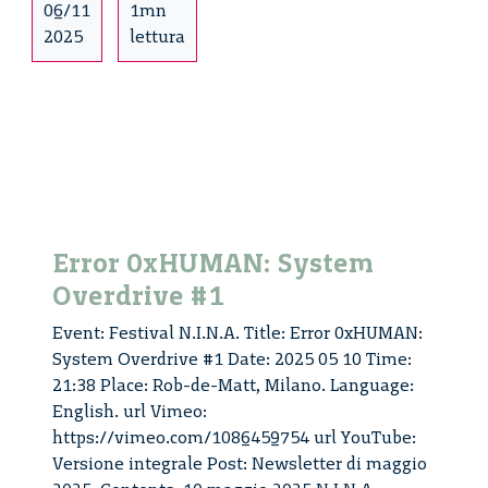
nell’era
06/11
1mn
dell’intelligenza
2025
lettura
artificiale
–
incontro
in
Spatial
metaverse
Error 0xHUMAN: System
Overdrive #1
Event: Festival N.I.N.A. Title: Error 0xHUMAN:
System Overdrive #1 Date: 2025 05 10 Time:
21:38 Place: Rob-de-Matt, Milano. Language:
English. url Vimeo:
https://vimeo.com/1086459754 url YouTube:
Versione integrale Post: Newsletter di maggio