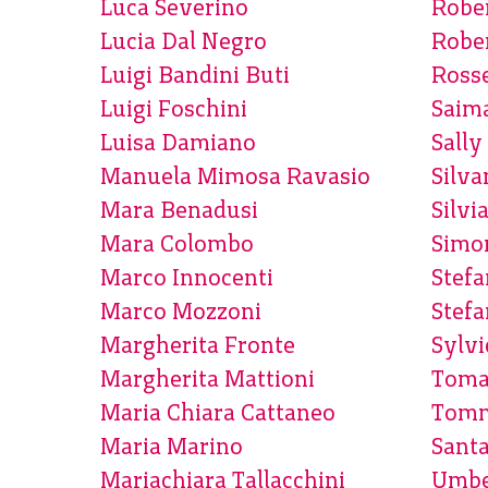
Luca Severino
Rober
Lucia Dal Negro
Rober
Luigi Bandini Buti
Rosse
Luigi Foschini
Saima
Luisa Damiano
Sally
Manuela Mimosa Ravasio
Silv
Mara Benadusi
Silvi
Mara Colombo
Simo
Marco Innocenti
Stefa
Marco Mozzoni
Stef
Margherita Fronte
Sylv
Margherita Mattioni
Toma
Maria Chiara Cattaneo
Tomm
Maria Marino
Sant
Mariachiara Tallacchini
Umbe