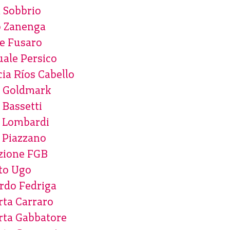
 Sobbrio
o Zanenga
e Fusaro
ale Persico
cia Ríos Cabello
r Goldmark
 Bassetti
o Lombardi
 Piazzano
zione FGB
to Ugo
rdo Fedriga
ta Carraro
rta Gabbatore