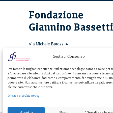
Fondazione
Giannino Bassett
Via Michele Barozzi 4
20122 Milano - Italia
T. +39 02 781933
Gestisci Consenso
F. + 39 02 76392030
Per fornire le migliori esperienze, utilizziamo tecnologie come i cookie per
e/o accedere alle informazioni del dispositivo. Il consenso a queste tecnolog
info@fondazionebassetti.org
permetterà di elaborare dati come il comportamento di navigazione o ID uni
questo sito. Non acconsentire o ritirare il consenso può influire negativame
p.i. 12520270153
alcune caratteristiche e funzioni.
Privacy e cookie policy
Accetta
Nega
Visualizza le p