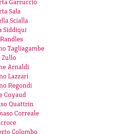
ta Garruccio
ta Sala
lla Scialla
 Siddiqui
 Randles
ano Tagliagambe
a Zullo
ne Arnaldi
no Lazzari
ano Regondi
ie Coyaud
so Quattrin
aso Correale
acroce
rto Colombo