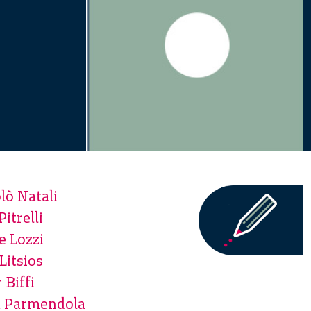
lò Natali
Pitrelli
e Lozzi
Litsios
 Biffi
a Parmendola