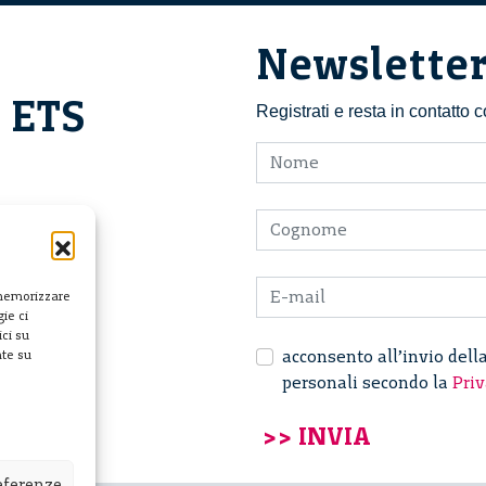
Newslette
i ETS
Registrati e resta in contatto
 memorizzare
ie ci
ci su
acconsento all’invio dell
nte su
personali secondo la
Priv
referenze