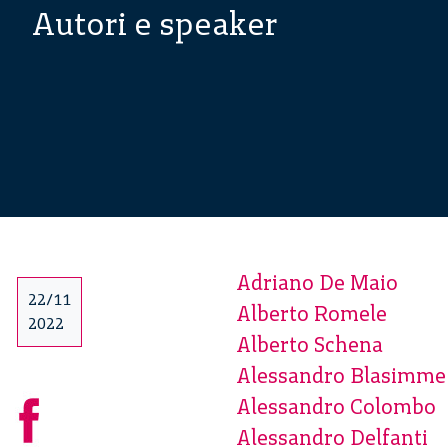
Autori e speaker
Adriano De Maio
22/11
Alberto Romele
2022
Alberto Schena
Alessandro Blasimme
Alessandro Colombo
Alessandro Delfanti