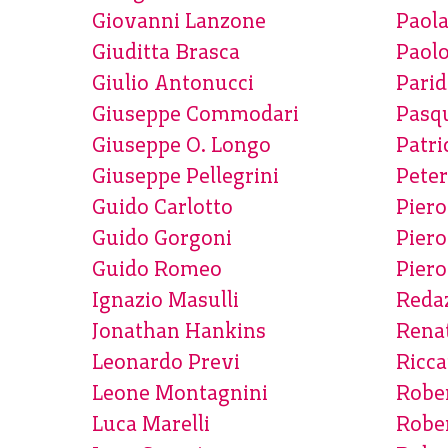
Giovanni Lanzone
Paola
Giuditta Brasca
Paol
Giulio Antonucci
Parid
Giuseppe Commodari
Pasqu
Giuseppe O. Longo
Patri
Giuseppe Pellegrini
Pete
Guido Carlotto
Piero
Guido Gorgoni
Pier
Guido Romeo
Piero
Ignazio Masulli
Reda
Jonathan Hankins
Rena
Leonardo Previ
Ricca
Leone Montagnini
Rober
Luca Marelli
Robe