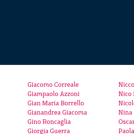
Giacomo Correale
Nicco
Giampaolo Azzoni
Nico 
Gian Maria Borrello
Nicol
Gianandrea Giacoma
Nina 
Gino Roncaglia
Oscar
Giorgia Guerra
Paol