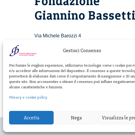
Fondazione
Giannino Bassett
Via Michele Barozzi 4
20122 Milano - Italia
T. +39 02 781933
Gestisci Consenso
F. + 39 02 76392030
Per fornire le migliori esperienze, utilizziamo tecnologie come i cookie per
e/o accedere alle informazioni del dispositivo. Il consenso a queste tecnolog
info@fondazionebassetti.org
permetterà di elaborare dati come il comportamento di navigazione o ID uni
questo sito. Non acconsentire o ritirare il consenso può influire negativame
p.i. 12520270153
alcune caratteristiche e funzioni.
Privacy e cookie policy
Accetta
Nega
Visualizza le p