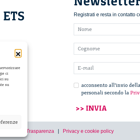
Newslette
i ETS
Registrati e resta in contatto
 memorizzare
ie ci
ci su
acconsento all’invio dell
nte su
personali secondo la
Priv
referenze
Trasparenza
|
Privacy e cookie policy