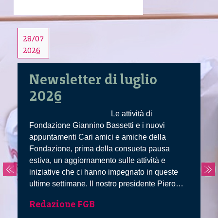
28/07
2
2026
2
Newsletter di luglio
2026
Le attività di
Fondazione Giannino Bassetti e i nuovi
appuntamenti Cari amici e amiche della
Fondazione, prima della consueta pausa
estiva, un aggiornamento sulle attività e
iniziative che ci hanno impegnato in queste
ultime settimane. Il nostro presidente Piero
Home
Bassetti ha partecipato ai
...
Redazione FGB