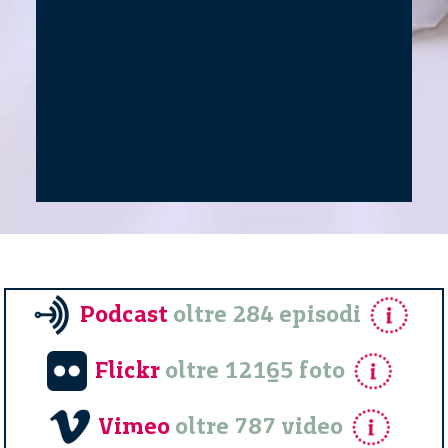
Podcast
oltre 284 episodi
Flickr
oltre 12165 foto
Vimeo
oltre 787 video