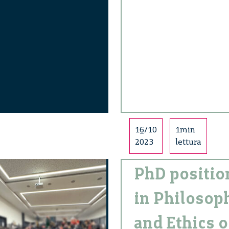
16/10
1min
2023
lettura
PhD positio
in Philosop
and Ethics o