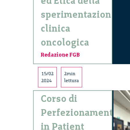
ed Etica della
sperimentazione
clinica
oncologica
Redazione FGB
15/02
2min
2024
lettura
Corso di
Perfezionamento
in Patient