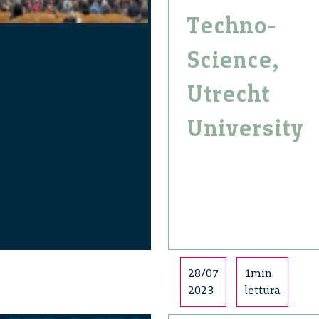
Techno-
Science,
Utrecht
University
28/07
1min
2023
lettura