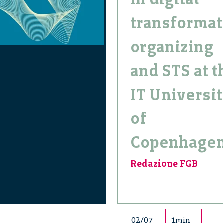
transformat
organizing
and STS at t
IT Universi
of
Copenhage
Redazione FGB
02/07
1min