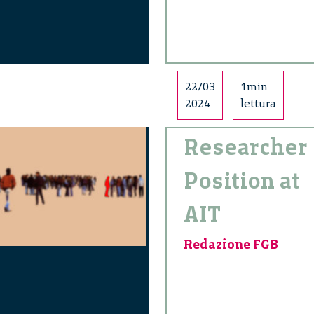
22/03
1min
2024
lettura
Researcher
Position at
AIT
Redazione FGB