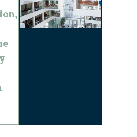
ion,
he
ty
n