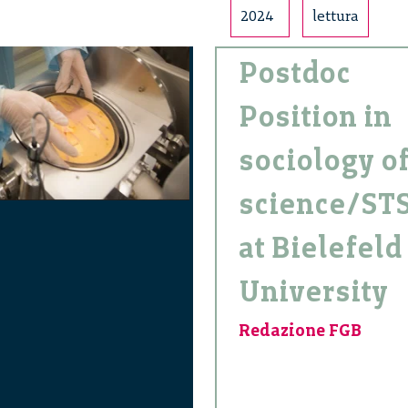
2024
lettura
Postdoc
Position in
sociology o
science/ST
at Bielefeld
University
Redazione FGB