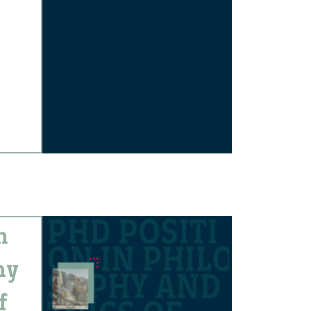
n
hy
f