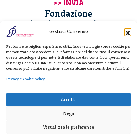
Fondazione
Giannino Bassetti ETS
Gestisci Consenso
Via Michele Barozzi 4
Per fornire le migliori esperienze, utilizziamo tecnologie come i cookie per
20122 Milano - Italia
memorizzare e/o accedere alle informazioni del dispositivo. Il consenso a
T. +39 02 781933
queste tecnologie ci permetterà di elaborare dati come il comportamento
di navigazione o ID unici su questo sito. Non acconsentire o ritirare il
F. + 39 02 76392030
consenso può influire negativamente su alcune caratteristiche e funzioni.
info@fondazionebassetti.org
Privacy e cookie policy
p.i. 12520270153
Accetta
Nega
Visualizza le preferenze
Trasparenza
|
Privacy e cookie policy