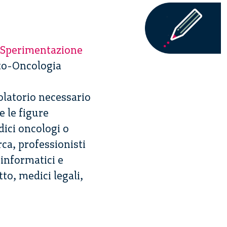
a Sperimentazione
to-Oncologia
olatorio necessario
e le figure
dici oncologi o
rca, professionisti
oinformatici e
itto, medici legali,