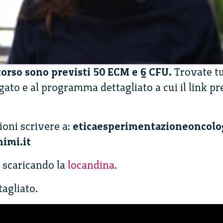
 corso sono previsti 50 ECM e 6 CFU.
Trovate tu
egato e al programma dettagliato a cui il link p
ioni scrivere a:
eticaesperimentazioneoncolo
imi.it
i scaricando la
locandina
.
agliato.