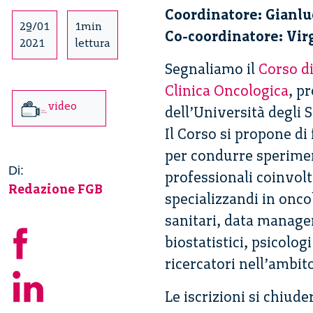
Coordinatore: Gianlu
29/01
1min
Co-coordinatore: Vir
2021
lettura
Segnaliamo il
Corso d
Clinica Oncologica
, p
video
dell’Università degli S
Il Corso si propone d
per condurre speriment
Di:
professionali coinvolt
Redazione FGB
specializzandi in onco
sanitari, data manager
biostatistici, psicologi
ricercatori nell’ambit
Le iscrizioni si chiud