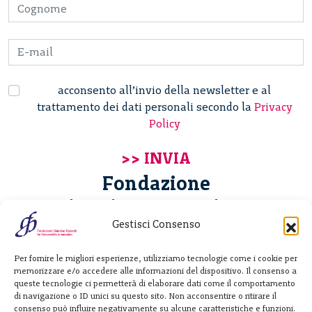
acconsento all’invio della newsletter e al
trattamento dei dati personali secondo la
Privacy
Policy
Fondazione
Giannino Bassetti ETS
Gestisci Consenso
Via Michele Barozzi 4
Per fornire le migliori esperienze, utilizziamo tecnologie come i cookie per
20122 Milano - Italia
memorizzare e/o accedere alle informazioni del dispositivo. Il consenso a
T. +39 02 781933
queste tecnologie ci permetterà di elaborare dati come il comportamento
di navigazione o ID unici su questo sito. Non acconsentire o ritirare il
F. + 39 02 76392030
consenso può influire negativamente su alcune caratteristiche e funzioni.