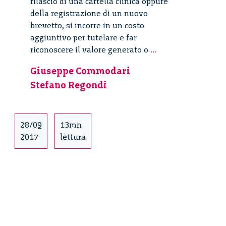
rilascio di una cartella clinica oppure
della registrazione di un nuovo
brevetto, si incorre in un costo
aggiuntivo per tutelare e far
La
riconoscere il valore generato o
...
tecnologia
Giuseppe Commodari
Blockchain
Stefano Regondi
in
ambito
Healthcare
28/09
13mn
2017
lettura