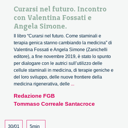
Curarsi nel futuro. Incontro
con Valentina Fossati e
Angela Simone.
Il libro “Curarsi nel futuro. Come staminali e
terapia genica stanno cambiando la medicina” di
Valentina Fossati e Angela Simone (Zanichelli
editore), a fine novembre 2019, è stato lo spunto
per dialogare con le autrici sull’utilizzo delle
cellule staminali in medicina, di terapie geniche e
del loro sviluppo, delle nuove frontiere della
Curarsi
medicina rigenerativa, delle
...
nel
Redazione FGB
futuro.
Tommaso Correale Santacroce
Incontro
con
Valentina
Fossati
30/01
5min