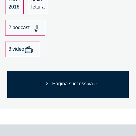
with
2016
lettura
David
Guston.
2 podcast
3 video
1
2
Pagina successiva »