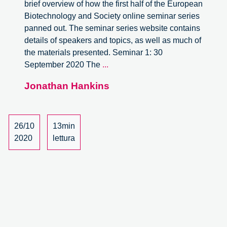
brief overview of how the first half of the European
Biotechnology and Society online seminar series
panned out. The seminar series website contains
details of speakers and topics, as well as much of
the materials presented. Seminar 1: 30
European
September 2020 The
...
Biotechnology
Jonathan Hankins
and
Society
Online
Seminar
26/10
13min
Series
2020
lettura
–
Review,
Part
1