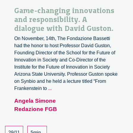
Game-changing innovations
and responsibility. A
dialogue with David Guston.
On November, 14th, The Fondazione Bassetti
had the honor to host Professor David Guston,
Founding Director of the School for the Future of
Innovation in Society and Co-Director of the
Institute for the Future of Innovation in Society
Arizona State University. Professor Guston spoke
on Synbio and he held a lecture titled “From
Game-
Frankenstein to
...
changing
Angela Simone
innovations
Redazione FGB
and
responsibility.
A
dialogue
29/11
5min