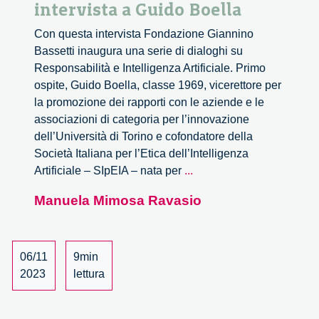
intervista a Guido Boella
Con questa intervista Fondazione Giannino
Bassetti inaugura una serie di dialoghi su
Responsabilità e Intelligenza Artificiale. Primo
ospite, Guido Boella, classe 1969, vicerettore per
la promozione dei rapporti con le aziende e le
associazioni di categoria per l’innovazione
dell’Università di Torino e cofondatore della
Società Italiana per l’Etica dell’Intelligenza
L’Intelligenza
Artificiale – SIpEIA – nata per
...
artificiale
Manuela Mimosa Ravasio
cambia
il
perno
dell’etica
06/11
9min
–
2023
lettura
intervista
a