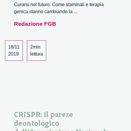
Curarsi nel futuro. Come staminali e terapia
Curarsi
genica stanno cambiando la
...
nel
Redazione FGB
futuro,
un
incontro
con
18/11
2min
Valentina
2019
lettura
Fossati
e
Angela
Simone
CRISPR: il parere
deontologico