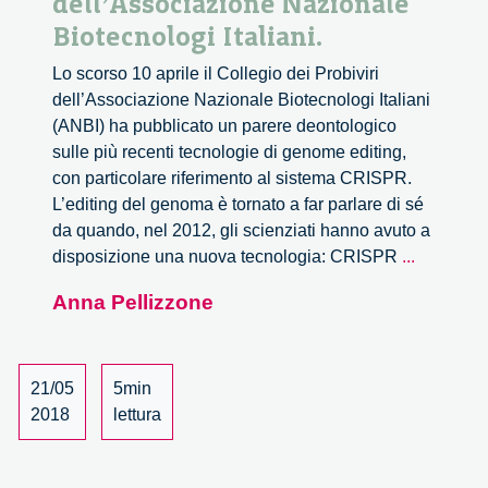
dell’Associazione Nazionale
Biotecnologi Italiani.
Lo scorso 10 aprile il Collegio dei Probiviri
dell’Associazione Nazionale Biotecnologi Italiani
(ANBI) ha pubblicato un parere deontologico
sulle più recenti tecnologie di genome editing,
con particolare riferimento al sistema CRISPR.
L’editing del genoma è tornato a far parlare di sé
da quando, nel 2012, gli scienziati hanno avuto a
CRISPR:
disposizione una nuova tecnologia: CRISPR
...
il
Anna Pellizzone
parere
deontolo
dell’Asso
Nazional
21/05
5min
Biotecnol
2018
lettura
Italiani.