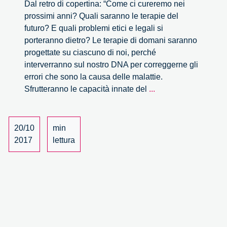
Dal retro di copertina: “Come ci cureremo nei
prossimi anni? Quali saranno le terapie del
futuro? E quali problemi etici e legali si
porteranno dietro? Le terapie di domani saranno
progettate su ciascuno di noi, perché
interverranno sul nostro DNA per correggerne gli
errori che sono la causa delle malattie.
Curarsi
Sfrutteranno le capacità innate del
...
nel
futuro.
Come
20/10
min
staminali
2017
lettura
e
terapia
genica
stanno
cambiando
la
medicina