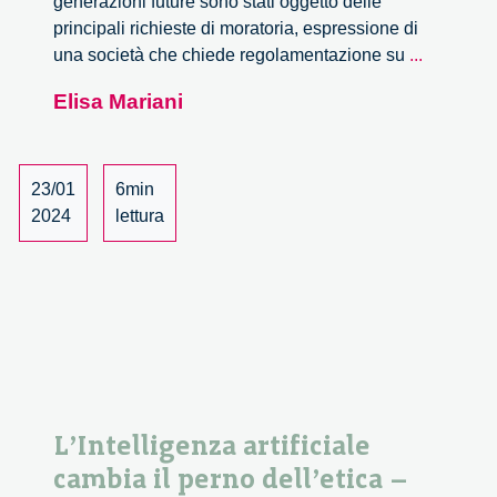
generazioni future sono stati oggetto delle
principali richieste di moratoria, espressione di
L’età
una società che chiede regolamentazione su
...
genetica.
Elisa Mariani
Recensi
del
libro
di
23/01
6min
Matthew
2024
lettura
Cobb
L’Intelligenza artificiale
cambia il perno dell’etica –