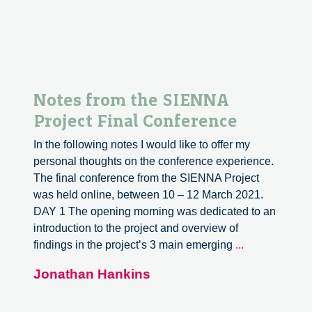
Guido
Boella
Notes from the SIENNA
Project Final Conference
In the following notes I would like to offer my
personal thoughts on the conference experience.
The final conference from the SIENNA Project
was held online, between 10 – 12 March 2021.
DAY 1 The opening morning was dedicated to an
introduction to the project and overview of
Notes
findings in the project’s 3 main emerging
...
from
Jonathan Hankins
the
SIENNA
Project