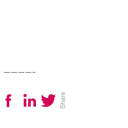
————–