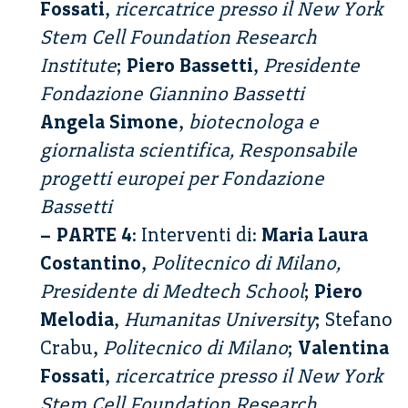
Fossati
,
ricercatrice presso il New York
Stem Cell Foundation Research
Institute
;
Piero Bassetti
,
Presidente
Fondazione Giannino Bassetti
Angela Simone
,
biotecnologa e
giornalista scientifica, Responsabile
progetti europei per Fondazione
Bassetti
– PARTE 4
: Interventi di:
Maria Laura
Costantino
,
Politecnico di Milano,
Presidente di Medtech School
;
Piero
Melodia
,
Humanitas University
; Stefano
Crabu,
Politecnico di Milano
;
Valentina
Fossati
,
ricercatrice presso il New York
Stem Cell Foundation Research