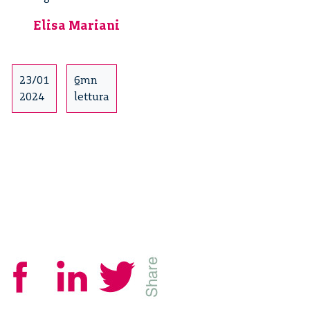
genetica.
Elisa Mariani
Recensione
del
libro
di
23/01
6mn
Matthew
2024
lettura
Cobb