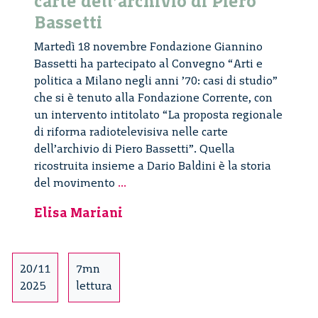
carte dell’archivio di Piero
Bassetti
Martedì 18 novembre Fondazione Giannino
Bassetti ha partecipato al Convegno “Arti e
politica a Milano negli anni ’70: casi di studio”
che si è tenuto alla Fondazione Corrente, con
un intervento intitolato “La proposta regionale
di riforma radiotelevisiva nelle carte
dell’archivio di Piero Bassetti”. Quella
ricostruita insieme a Dario Baldini è la storia
La
del movimento
...
proposta
Elisa Mariani
regionale
di
riforma
radiotelevisiva
20/11
7mn
nelle
2025
lettura
carte