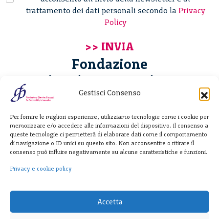
trattamento dei dati personali secondo la
Privacy
Policy
Fondazione
Giannino Bassetti ETS
Gestisci Consenso
Via Michele Barozzi 4
Per fornire le migliori esperienze, utilizziamo tecnologie come i cookie per
20122 Milano - Italia
memorizzare e/o accedere alle informazioni del dispositivo. Il consenso a
T. +39 02 781933
queste tecnologie ci permetterà di elaborare dati come il comportamento
di navigazione o ID unici su questo sito. Non acconsentire o ritirare il
F. + 39 02 76392030
consenso può influire negativamente su alcune caratteristiche e funzioni.
info@fondazionebassetti.org
Privacy e cookie policy
p.i. 12520270153
Accetta