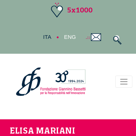
5x1000
ITA
ENG
Toggl
ELISA MARIANI