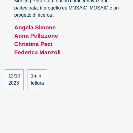
Meeting Post: Co-creation come innovazione
partecipata: il progetto eu MOSAIC. MOSAIC è un
Il
progetto di ricerca
...
progetto
Angela Simone
EU
Anna Pellizzone
H2020
MOSAIC
Christina Paci
a
Federica Manzoli
Milano
12/10
1min
2023
lettura