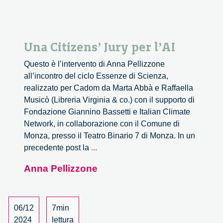
Project
Una Citizens’ Jury per l’AI
Questo è l’intervento di Anna Pellizzone
all’incontro del ciclo Essenze di Scienza,
realizzato per Cadom da Marta Abbà e Raffaella
Musicò (Libreria Virginia & co.) con il supporto di
Fondazione Giannino Bassetti e Italian Climate
Network, in collaborazione con il Comune di
Monza, presso il Teatro Binario 7 di Monza. In un
Una
precedente post la
...
Citizens’
Anna Pellizzone
Jury
per
l’AI
06/12
7min
2024
lettura