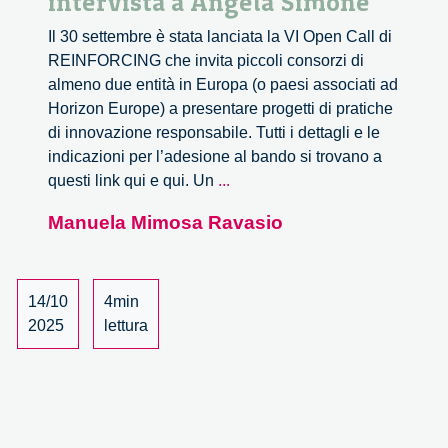
intervista a Angela Simone
Il 30 settembre è stata lanciata la VI Open Call di
REINFORCING che invita piccoli consorzi di
almeno due entità in Europa (o paesi associati ad
Horizon Europe) a presentare progetti di pratiche
di innovazione responsabile. Tutti i dettagli e le
indicazioni per l’adesione al bando si trovano a
Sesta
questi link qui e qui. Un
...
call
Manuela Mimosa Ravasio
di
REINFORCING:
intervista
a
14/10
4min
Angela
2025
lettura
Simone