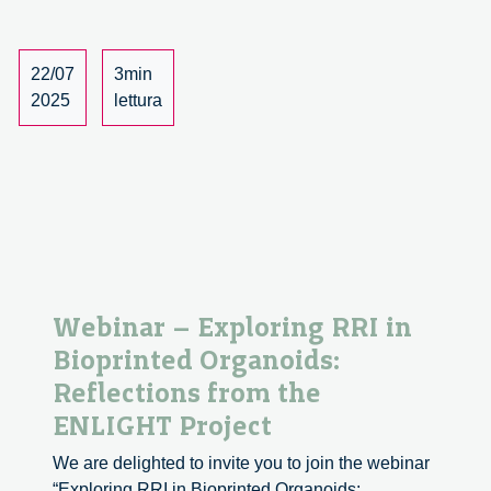
Leveraging
Geographical
Indications
22/07
3min
for
2025
lettura
Sustainability
and
Fairness
Webinar – Exploring RRI in
Bioprinted Organoids:
Reflections from the
ENLIGHT Project
We are delighted to invite you to join the webinar
“Exploring RRI in Bioprinted Organoids: