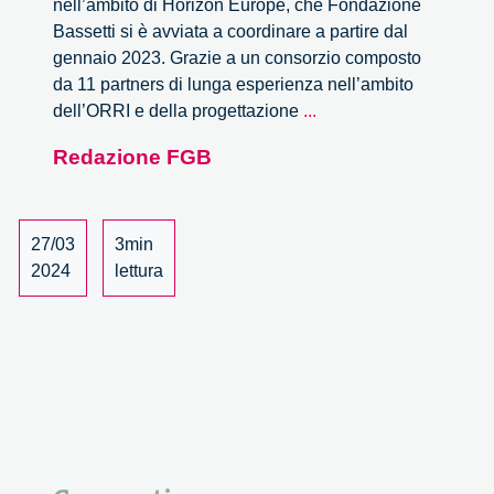
nell’ambito di Horizon Europe, che Fondazione
Bassetti si è avviata a coordinare a partire dal
gennaio 2023. Grazie a un consorzio composto
da 11 partners di lunga esperienza nell’ambito
REINFORCING:
dell’ORRI e della progettazione
...
verso
Redazione FGB
l’hub
europeo
sull’Open
Responsible
27/03
3min
Research
2024
lettura
and
Innovation