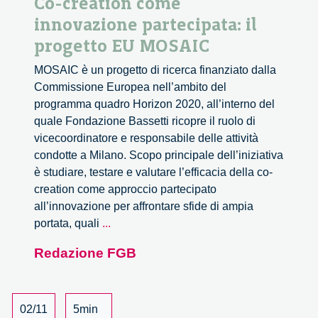
Co-creation come
innovazione partecipata: il
progetto EU MOSAIC
MOSAIC è un progetto di ricerca finanziato dalla
Commissione Europea nell’ambito del
programma quadro Horizon 2020, all’interno del
quale Fondazione Bassetti ricopre il ruolo di
vicecoordinatore e responsabile delle attività
condotte a Milano. Scopo principale dell’iniziativa
è studiare, testare e valutare l’efficacia della co-
creation come approccio partecipato
all’innovazione per affrontare sfide di ampia
Co-
portata, quali
...
creation
Redazione FGB
come
innovazione
partecipata:
il
02/11
5min