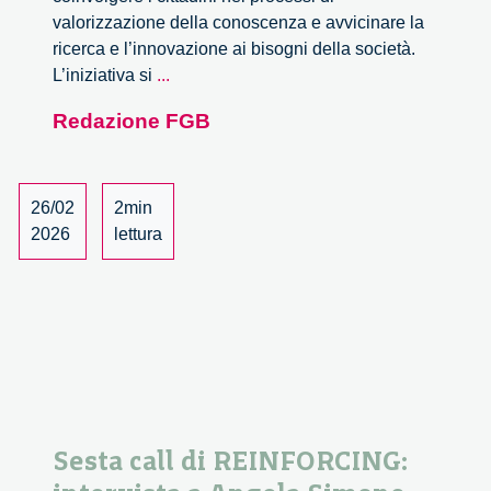
valorizzazione della conoscenza e avvicinare la
ricerca e l’innovazione ai bisogni della società.
Mobilità
L’iniziativa si
...
aerea
Redazione FGB
a
guida
autonoma:
prospettive
26/02
2min
dai
2026
lettura
cittadini
Sesta call di REINFORCING: