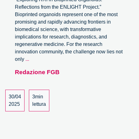
Reflections from the ENLIGHT Project.”
Bioprinted organoids represent one of the most
promising and rapidly advancing frontiers in
biomedical science, with transformative
implications for research, diagnostics, and
regenerative medicine. For the research
innovation community, the challenge now lies not
Webinar
only
...
–
Redazione FGB
Exploring
RRI
in
Bioprinted
30/04
3min
Organoids:
2025
lettura
Reflections
from
the
ENLIGHT