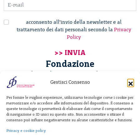
acconsento all’invio della newsletter e al
trattamento dei dati personali secondo la
Privacy
Policy
Fondazione
Giannino Bassetti ETS
Gestisci Consenso
Via Michele Barozzi 4
Per fornire le migliori esperienze, utilizziamo tecnologie come i cookie per
20122 Milano - Italia
memorizzare e/o accedere alle informazioni del dispositivo. Il consenso a
T. +39 02 781933
queste tecnologie ci permetterà di elaborare dati come il comportamento
di navigazione o ID unici su questo sito. Non acconsentire o ritirare il
F. + 39 02 76392030
consenso può influire negativamente su alcune caratteristiche e funzioni.
info@fondazionebassetti.org
Privacy e cookie policy