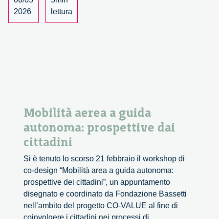
scientifica
2026
lettura
tra
ricerca
e
società
Mobilità aerea a guida
autonoma: prospettive dai
cittadini
Si è tenuto lo scorso 21 febbraio il workshop di
co-design “Mobilità area a guida autonoma:
prospettive dei cittadini”, un appuntamento
disegnato e coordinato da Fondazione Bassetti
nell’ambito del progetto CO-VALUE al fine di
coinvolgere i cittadini nei processi di