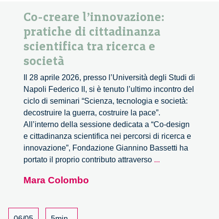
Co-creare l’innovazione:
pratiche di cittadinanza
scientifica tra ricerca e
società
Il 28 aprile 2026, presso l’Università degli Studi di
Napoli Federico II, si è tenuto l’ultimo incontro del
ciclo di seminari “Scienza, tecnologia e società:
decostruire la guerra, costruire la pace”.
All’interno della sessione dedicata a “Co-design
e cittadinanza scientifica nei percorsi di ricerca e
innovazione”, Fondazione Giannino Bassetti ha
Co-
portato il proprio contributo attraverso
...
creare
Mara Colombo
l’innovazione:
pratiche
di
cittadinanza
06/05
5min