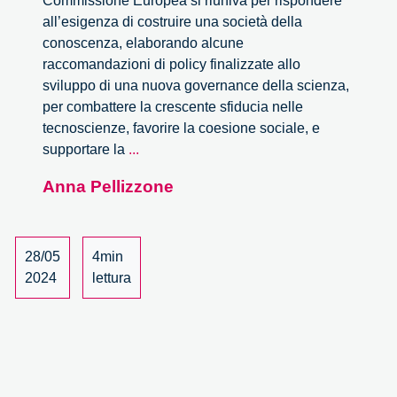
Commissione Europea si riuniva per rispondere
all’esigenza di costruire una società della
conoscenza, elaborando alcune
raccomandazioni di policy finalizzate allo
sviluppo di una nuova governance della scienza,
per combattere la crescente sfiducia nelle
tecnoscienze, favorire la coesione sociale, e
Valorizzare
supportare la
...
le
Anna Pellizzone
conoscenze
per
la
società
28/05
4min
–
2024
lettura
Il
progetto
europeo
CO-
VALUE