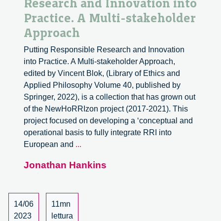
Research and Innovation into
Practice. A Multi-stakeholder
Approach
Putting Responsible Research and Innovation
into Practice. A Multi-stakeholder Approach,
edited by Vincent Blok, (Library of Ethics and
Applied Philosophy Volume 40, published by
Springer, 2022), is a collection that has grown out
of the NewHoRRIzon project (2017-2021). This
project focused on developing a ‘conceptual and
operational basis to fully integrate RRI into
Putting
European and
...
Responsible
Jonathan Hankins
Research
and
Innovation
into
14/06
11mn
Practice.
2023
lettura