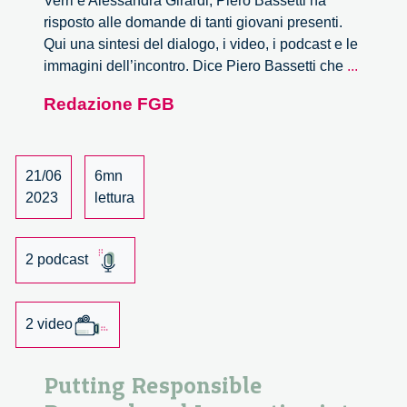
Verri e Alessandra Girardi, Piero Bassetti ha
risposto alle domande di tanti giovani presenti.
Qui una sintesi del dialogo, i video, i podcast e le
‘Sono
immagini dell’incontro. Dice Piero Bassetti che
...
i
Redazione FGB
giovani
i
protago
del
21/06
6mn
mondo
2023
lettura
in
divenire
2 podcast
Piero
Bassett
2 video
Putting Responsible