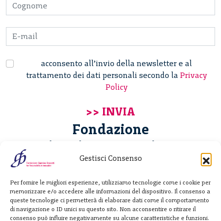
acconsento all’invio della newsletter e al
trattamento dei dati personali secondo la
Privacy
Policy
Fondazione
Giannino Bassetti ETS
Gestisci Consenso
Via Michele Barozzi 4
Per fornire le migliori esperienze, utilizziamo tecnologie come i cookie per
20122 Milano - Italia
memorizzare e/o accedere alle informazioni del dispositivo. Il consenso a
T. +39 02 781933
queste tecnologie ci permetterà di elaborare dati come il comportamento
di navigazione o ID unici su questo sito. Non acconsentire o ritirare il
F. + 39 02 76392030
consenso può influire negativamente su alcune caratteristiche e funzioni.