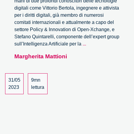
mani di due profondi conoscitori delle tecnologie
digitali come Vittorio Bertola, ingegnere e attivista
per i diritti digitali, già membro di numerosi
comitati internazionali e attualmente a capo del
settore Policy & Innovation di Open-Xchange, e
Stefano Quintarelli, componente dell’expert group
Internet
sull’Intelligenza Artificiale per la
...
fatta
Margherita Mattioni
a
pezzi
–
una
31/05
9mn
recensione
2023
lettura