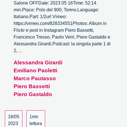
Salone OFFDate: 2023 05 16Time: 52:14
min.Place: Polo del 900, Torino.Language:
Italiano.Part: 1/2url Vimeo:
https://vimeo.com/828334551Photos: Album in
Flickr e post in Instagram Piero Bassetti,
Francesco Tresso, Paolo Verri, Piero Gastaldo e
Alessandra Girardi.Podcast: la singola parte 1 di
Oltre
2,
...
lo
Alessandra Girardi
specchio
Emiliano Paoletti
di
Alice
Marco Pautasso
al
Piero Bassetti
Salone
Piero Gastaldo
OFF
–
1/2
16/05
1mn
2023
lettura