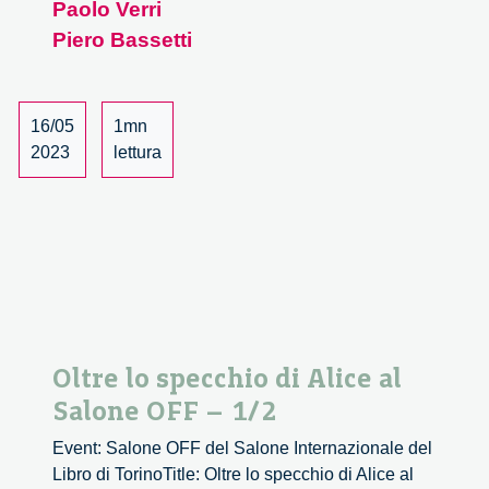
al
Paolo Verri
Salone
Piero Bassetti
OFF
–
2/2
16/05
1mn
2023
lettura
Oltre lo specchio di Alice al
Salone OFF – 1/2
Event: Salone OFF del Salone Internazionale del
Libro di TorinoTitle: Oltre lo specchio di Alice al