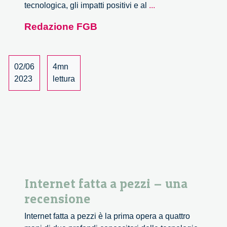
I
tecnologica, gli impatti positivi e al
...
processi
Redazione FGB
di
co-
creazione
nell’innovazione
02/06
4mn
tecno-
2023
lettura
scientifica.
Uno
studio.
Internet fatta a pezzi – una
recensione
Internet fatta a pezzi è la prima opera a quattro