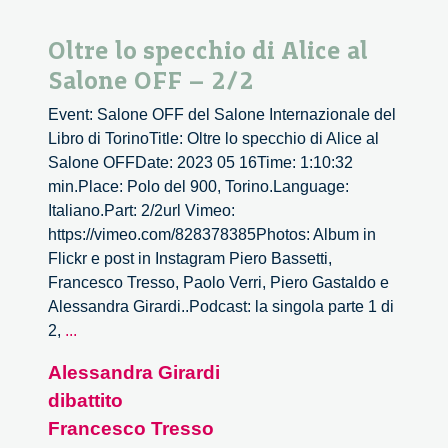
Oltre lo specchio di Alice al
Salone OFF – 2/2
Event: Salone OFF del Salone Internazionale del
Libro di TorinoTitle: Oltre lo specchio di Alice al
Salone OFFDate: 2023 05 16Time: 1:10:32
min.Place: Polo del 900, Torino.Language:
Italiano.Part: 2/2url Vimeo:
https://vimeo.com/828378385Photos: Album in
Flickr e post in Instagram Piero Bassetti,
Francesco Tresso, Paolo Verri, Piero Gastaldo e
Alessandra Girardi..Podcast: la singola parte 1 di
Oltre
2,
...
lo
Alessandra Girardi
specchio
dibattito
di
Alice
Francesco Tresso