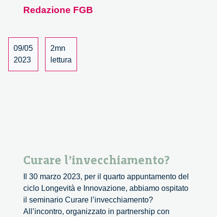
Salone
Redazione FGB
OFF
di
Torino
Oltre
09/05
2mn
lo
2023
lettura
Specchio
di
Alice
Curare l’invecchiamento?
Il 30 marzo 2023, per il quarto appuntamento del
ciclo Longevità e Innovazione, abbiamo ospitato
il seminario Curare l’invecchiamento?
All’incontro, organizzato in partnership con