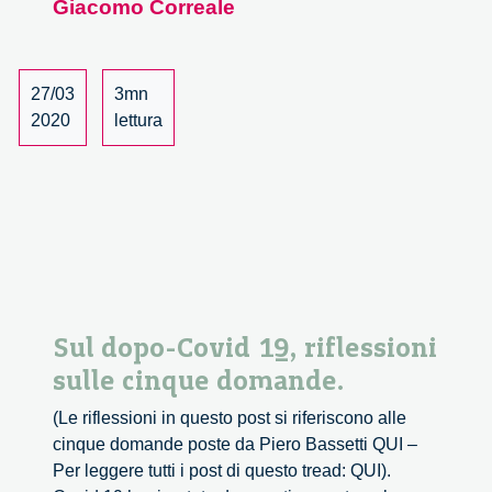
Giacomo Correale
e
identità.
Riflessioni
sulle
27/03
3mn
cinque
2020
lettura
domande
sul
post-
Covid
19
Sul dopo-Covid 19, riflessioni
sulle cinque domande.
(Le riflessioni in questo post si riferiscono alle
cinque domande poste da Piero Bassetti QUI –
Per leggere tutti i post di questo tread: QUI).