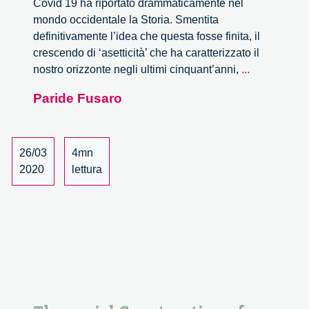
Covid 19 ha riportato drammaticamente nel
mondo occidentale la Storia. Smentita
definitivamente l’idea che questa fosse finita, il
crescendo di ‘asetticità’ che ha caratterizzato il
Sul
nostro orizzonte negli ultimi cinquant’anni,
...
dopo-
Paride Fusaro
Covid
19,
riflessioni
sulle
26/03
4mn
cinque
2020
lettura
domande.