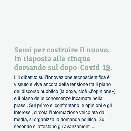
Case
of
Corona
Advice
Semi per costruire il nuovo.
In risposta alle cinque
domande sul dopo-Covid 19.
I. Il dibattito sull’innovazione tecnoscientifica è
vissuto e vive ancora della tensione tra il piano
del discorso pubblico (la doxa, cioè «l’opinione»)
e il piano delle conoscenze incarnate nella
prassi. Sul primo si confrontano le opinioni e gli
interessi, circola l’informazione veicolata dai
media, si organizza la domanda politica. Sul
Semi
secondo si attestano gli avanzamenti
...