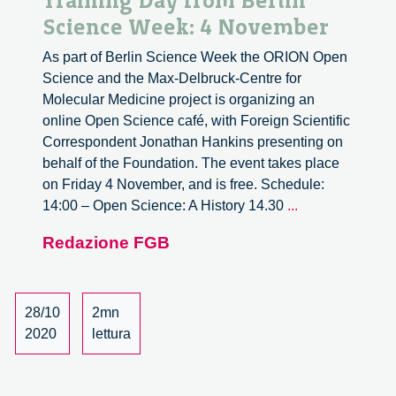
Training Day from Berlin
Science Week: 4 November
As part of Berlin Science Week the ORION Open
Science and the Max-Delbruck-Centre for
Molecular Medicine project is organizing an
online Open Science café, with Foreign Scientific
Correspondent Jonathan Hankins presenting on
behalf of the Foundation. The event takes place
on Friday 4 November, and is free. Schedule:
Online
14:00 – Open Science: A History 14.30
...
Open
Redazione FGB
Science
Training
Day
from
28/10
2mn
Berlin
2020
lettura
Science
Week:
4