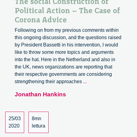
The social Construction of
Political Action – The Case of
Corona Advice
Following on from my previous comments within
this ongoing discussion, and the questions raised
by President Bassetti in his intervention, I would
like to throw some more topics and arguments
into the hat. Here in the Netherland and also in
the UK, news organizations are reporting that
their respective governments are considering
The
strengthening their approaches
...
social
Jonathan Hankins
Construction
of
Political
Action
25/03
8mn
–
2020
lettura
The