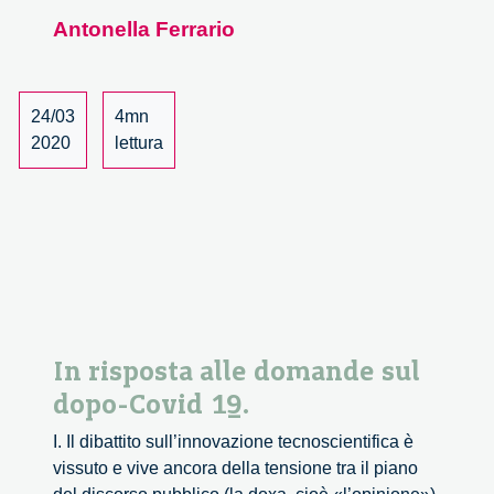
per
Antonella Ferrario
costruire
il
nuovo.
In
24/03
4mn
risposta
2020
lettura
alle
cinque
domande
sul
dopo-
Covid
19.
In risposta alle domande sul
dopo-Covid 19.
I. Il dibattito sull’innovazione tecnoscientifica è
vissuto e vive ancora della tensione tra il piano