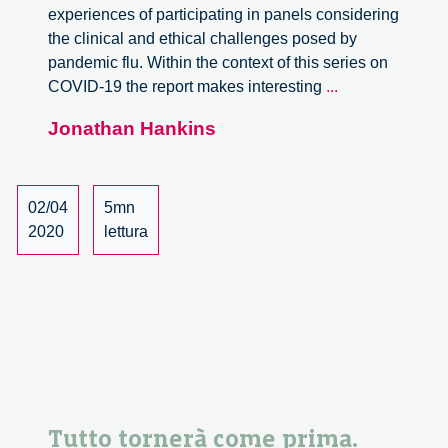
experiences of participating in panels considering
the clinical and ethical challenges posed by
pandemic flu. Within the context of this series on
Scarce
COVID-19 the report makes interesting
...
Resources
Jonathan Hankins
in
a
Pandemic:
Intensive
02/04
5mn
Care
2020
lettura
in
times
of
COVID-
19
Tutto tornerà come prima.