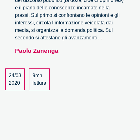
del discorso pubblico (la doxa, cioè «l’opinione»)
e il piano delle conoscenze incarnate nella
prassi. Sul primo si confrontano le opinioni e gli
interessi, circola l’informazione veicolata dai
media, si organizza la domanda politica. Sul
In
secondo si attestano gli avanzamenti
...
risposta
Paolo Zanenga
alle
domande
sul
dopo-
24/03
9mn
Covid
2020
lettura
19.