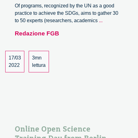
Of programs, recognized by the UN as a good
practice to achieve the SDGs, aims to gather 30
The
to 50 experts (researchers, academics
...
future
Redazione FGB
of
One
Health.
Call
17/03
3mn
for
2022
lettura
proposal
Online Open Science