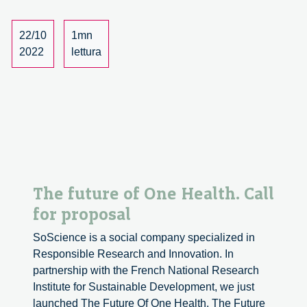
conversation
with
22/10
1mn
Mireia
2022
lettura
Bes
Garcia
and
Oliver
Langdon
The future of One Health. Call
for proposal
SoScience is a social company specialized in
Responsible Research and Innovation. In
partnership with the French National Research
Institute for Sustainable Development, we just
launched The Future Of One Health. The Future