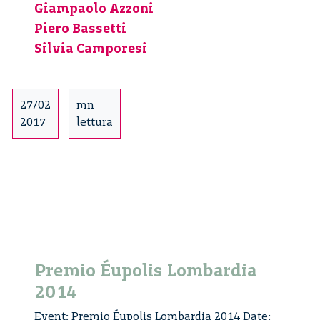
esperti
Giampaolo Azzoni
in
Piero Bassetti
medicina
Silvia Camporesi
e
tecnoscienz
Un
27/02
mn
incontro
2017
lettura
con
Silvia
Camporesi.
4/4
Premio Éupolis Lombardia
2014
Event: Premio Éupolis Lombardia 2014 Date: