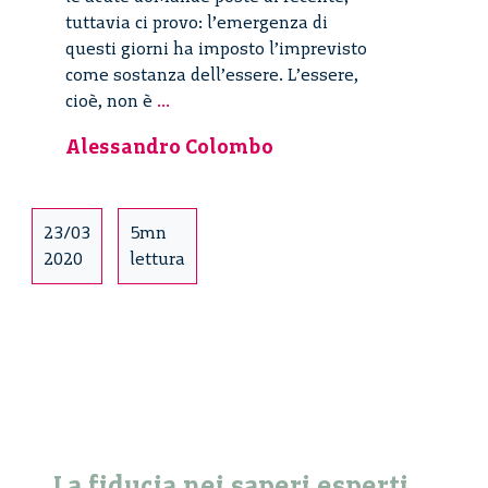
tuttavia ci provo: l’emergenza di
questi giorni ha imposto l’imprevisto
come sostanza dell’essere. L’essere,
L’oltre
cioè, non è
...
Bassettiano
Alessandro Colombo
in
sanità.
23/03
5mn
2020
lettura
La fiducia nei saperi esperti