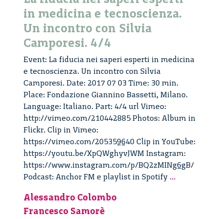
in medicina e tecnoscienza.
Un incontro con Silvia
Camporesi. 4/4
Event: La fiducia nei saperi esperti in medicina
e tecnoscienza. Un incontro con Silvia
Camporesi. Date: 2017 07 03 Time: 30 min.
Place: Fondazione Giannino Bassetti, Milano.
Language: Italiano. Part: 4/4 url Vimeo:
http://vimeo.com/210442885 Photos: Album in
Flickr. Clip in Vimeo:
https://vimeo.com/205359640 Clip in YouTube:
https://youtu.be/XpQWghyvJWM Instagram:
https://www.instagram.com/p/BQ2zMINg6gB/
La
Podcast: Anchor FM e playlist in Spotify
...
fiducia
Alessandro Colombo
nei
Francesco Samorè
saperi