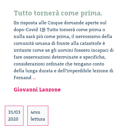
Tutto tornerà come prima.
(In risposta alle Cinque domande aperte sul
dopo-Covid 19) Tutto tornerà come prima o
nulla sarà più come prima, il nervosismo della
comunità umana di fronte alla catastrofe è
irritante come se gli uomini fossero incapaci di
fare osservazioni determinate e specifiche,
considerazioni ordinate che tengano conto
della lunga durata e dell’imperdibile lezione di
Tutto
Fernand
...
tornerà
Giovanni Lanzone
come
prima.
31/03
4mn
2020
lettura