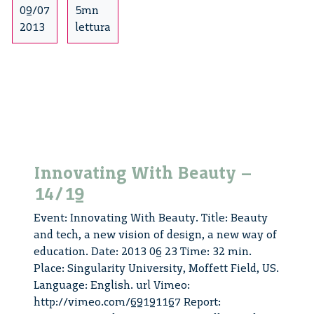
il
09/07
5mn
progetto
2013
lettura
di
un
nuovo
Rinascimento
Innovating With Beauty –
14/19
Event: Innovating With Beauty. Title: Beauty
and tech, a new vision of design, a new way of
education. Date: 2013 06 23 Time: 32 min.
Place: Singularity University, Moffett Field, US.
Language: English. url Vimeo:
http://vimeo.com/69191167 Report: