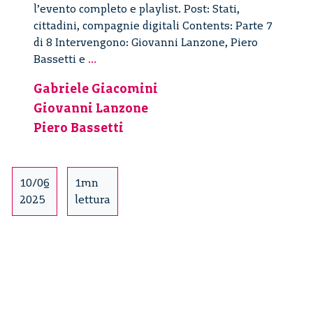
l’evento completo e playlist. Post: Stati,
cittadini, compagnie digitali Contents: Parte 7
di 8 Intervengono: Giovanni Lanzone, Piero
Stati,
Bassetti e
...
cittadini,
Gabriele Giacomini
compagnie
Giovanni Lanzone
digitali
–
Piero Bassetti
7/8
10/06
1mn
2025
lettura