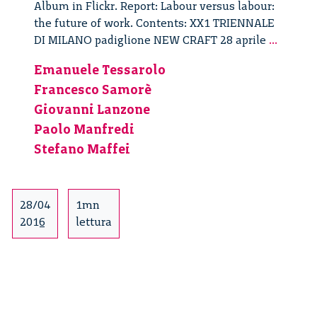
Album in Flickr. Report: Labour versus labour:
the future of work. Contents: XX1 TRIENNALE
Labour
DI MILANO padiglione NEW CRAFT 28 aprile
...
versus
Emanuele Tessarolo
labour
Francesco Samorè
|
New
Giovanni Lanzone
Craft
Paolo Manfredi
–
Stefano Maffei
14/14
28/04
1mn
2016
lettura