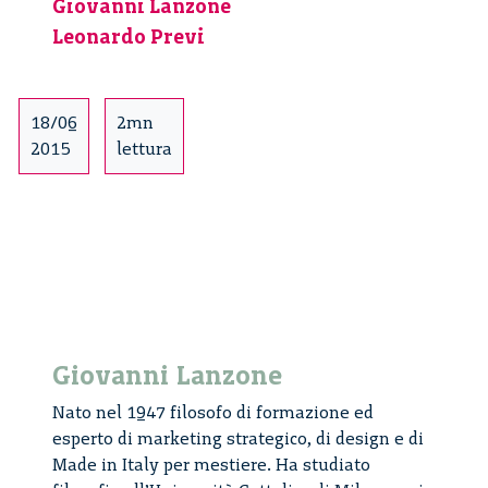
Giovanni Lanzone
collettiva
incontra
Leonardo Previ
la
bellezza
–
18/06
2mn
1/4
2015
lettura
Giovanni Lanzone
Nato nel 1947 filosofo di formazione ed
esperto di marketing strategico, di design e di
Made in Italy per mestiere. Ha studiato