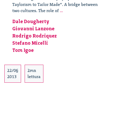
Taylorism to Tailor Made“. A bridge between
Innovating
two cultures. The role of
...
With
Dale Dougherty
Beauty
Giovanni Lanzone
–
7/19
Rodrigo Rodriquez
Stefano Micelli
Tom Igoe
22/06
2mn
2013
lettura