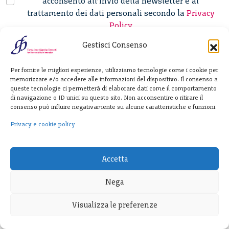
acconsento all’invio della newsletter e al
trattamento dei dati personali secondo la
Privacy
Policy
Gestisci Consenso
Fondazione
Per fornire le migliori esperienze, utilizziamo tecnologie come i cookie per
memorizzare e/o accedere alle informazioni del dispositivo. Il consenso a
Giannino Bassetti ETS
queste tecnologie ci permetterà di elaborare dati come il comportamento
di navigazione o ID unici su questo sito. Non acconsentire o ritirare il
consenso può influire negativamente su alcune caratteristiche e funzioni.
Via Michele Barozzi 4
Privacy e cookie policy
20122 Milano - Italia
T. +39 02 781933
F. + 39 02 76392030
Accetta
info@fondazionebassetti.org
Nega
p.i. 12520270153
Visualizza le preferenze