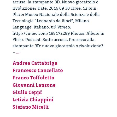
accusa: la stampante 3D. Nuovo giocattolo o
rivoluzione? Date: 2016 09 30 Time: 52 min.
Place: Museo Nazionale della Scienza e della
Tecnologia “Leonardo da Vinci”, Milano.
Language: Italiano. url Vimeo:
http://vimeo.com/188172289 Photos: Album in
Flickr. Podcast: Sotto accusa. Processo alla
stampante 3D: nuovo giocattolo o rivoluzione?
Sotto
–
...
accusa:
Andrea Cattabriga
la
Francesco Cancellato
stampante
3D.
Franco Toffoletto
Nuovo
Giovanni Lanzone
giocattolo
Giulio Ceppi
o
Letizia Chiappini
rivoluzione?
Stefano Micelli