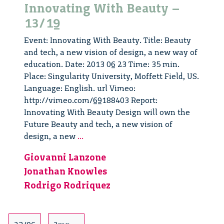
Innovating With Beauty –
13/19
Event: Innovating With Beauty. Title: Beauty
and tech, a new vision of design, a new way of
education. Date: 2013 06 23 Time: 35 min.
Place: Singularity University, Moffett Field, US.
Language: English. url Vimeo:
http://vimeo.com/69188403 Report:
Innovating With Beauty Design will own the
Future Beauty and tech, a new vision of
Innovating
design, a new
...
With
Giovanni Lanzone
Beauty
Jonathan Knowles
–
13/19
Rodrigo Rodriquez