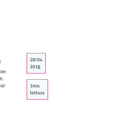
4
28/04
2016
ate:
t:
our
1mn
lettura