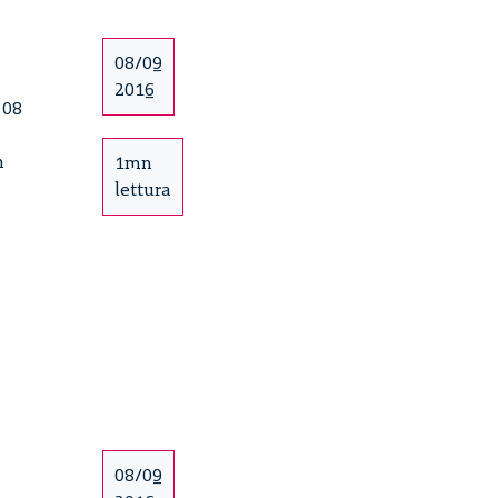
del
campo
dell’healthcare
08/09
–
2016
 08
1/3
n
1mn
lettura
08/09