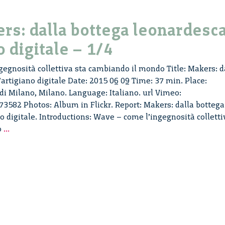
digitale
–
rs: dalla bottega leonardesc
2/4
o digitale – 1/4
egnosità collettiva sta cambiando il mondo Title: Makers: d
’artigiano digitale Date: 2015 06 09 Time: 37 min. Place:
 di Milano, Milano. Language: Italiano. url Vimeo:
3582 Photos: Album in Flickr. Report: Makers: dalla bottega
o digitale. Introductions: Wave – come l’ingegnosità colletti
Wave.
o
...
Makers:
dalla
bottega
leonardesca
all’artigiano
digitale
–
1/4