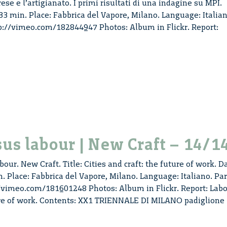
rese e l’artigianato. I primi risultati di una indagine su MPI.
33 min. Place: Fabbrica del Vapore, Milano. Language: Italian
tp://vimeo.com/182844947 Photos: Album in Flickr. Report:
attura
e
iano
us labour | New Craft – 14/1
our. New Craft. Title: Cities and craft: the future of work. D
. Place: Fabbrica del Vapore, Milano. Language: Italiano. Par
//vimeo.com/181601248 Photos: Album in Flickr. Report: Lab
ure of work. Contents: XX1 TRIENNALE DI MILANO padiglione
Labour
versus