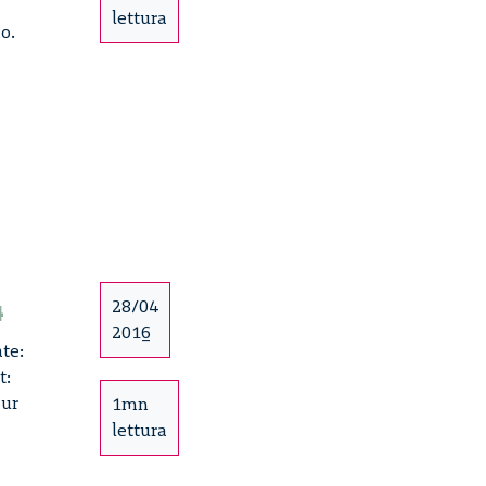
lettura
o.
4
28/04
2016
ate:
t:
our
1mn
lettura