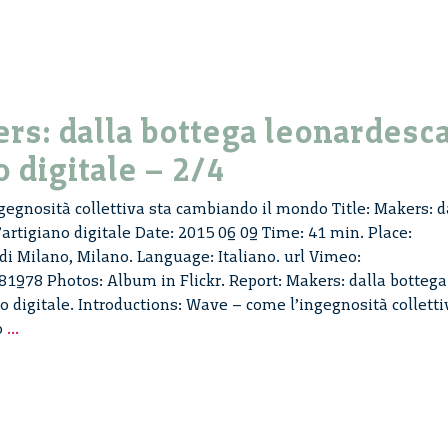
Craft
–
12/14
rs: dalla bottega leonardesc
o digitale – 2/4
egnosità collettiva sta cambiando il mondo Title: Makers: d
’artigiano digitale Date: 2015 06 09 Time: 41 min. Place:
 di Milano, Milano. Language: Italiano. url Vimeo:
1978 Photos: Album in Flickr. Report: Makers: dalla bottega
o digitale. Introductions: Wave – come l’ingegnosità colletti
Wave.
o
...
Makers:
dalla
bottega
leonardesca
all’artigiano