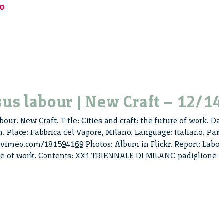
o
labour
|
New
Craft
–
14/14
us labour | New Craft – 12/1
our. New Craft. Title: Cities and craft: the future of work. D
. Place: Fabbrica del Vapore, Milano. Language: Italiano. Par
//vimeo.com/181594169 Photos: Album in Flickr. Report: Lab
ure of work. Contents: XX1 TRIENNALE DI MILANO padiglione
Labour
versus
labour
|
New