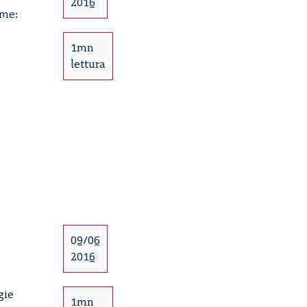
2016
ime:
1mn
lettura
09/06
2016
gie
1mn