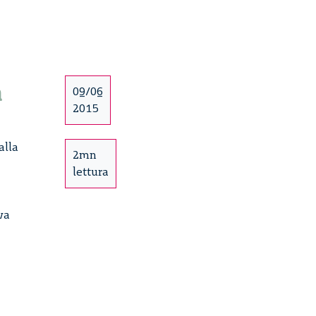
a
09/06
2015
alla
2mn
lettura
va