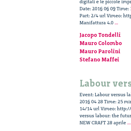
digitali e le piccole imp
Date: 2016 06 09 Time: 
Part: 2/4 url Vimeo: ht
Manif
Manifattura 4.0
...
4.0
Jacopo Tondelli
:
Mauro Colombo
il
ruolo
Mauro Parolini
del
Stefano Maffei
valor
artig
–
Labour vers
2/4
Event: Labour versus lab
2016 04 28 Time: 25 min
14/14 url Vimeo: http:
versus labour: the fut
NEW CRAFT 28 aprile
...