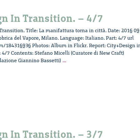
gn In Transition. – 4/7
Transition. Title: La manifattura torna in città. Date: 2016 09
brica del Vapore, Milano. Language: Italiano. Part: 4/7 url
m/184316936 Photos: Album in Flickr. Report: City+Design i
t: 4/7 Contents: Stefano Micelli (Curatore di New Craft)
City
azione Giannino Bassetti)
...
+
Design
In
Transition.
–
4/7
gn In Transition. – 3/7