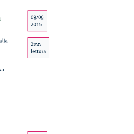
a
09/06
2015
alla
2mn
lettura
va