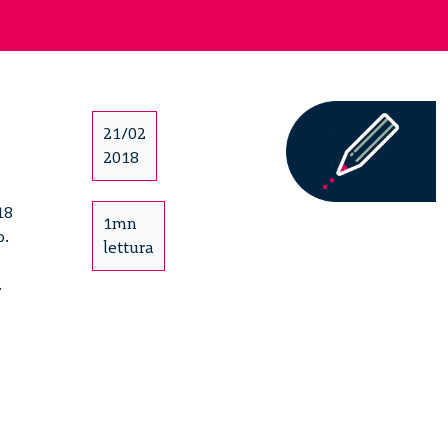
21/02
2018
18
1mn
o.
lettura
.
Make
to
Care.
Un
ecosistema
emergente