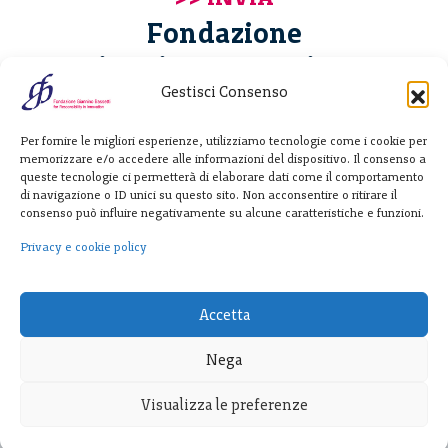
Fondazione
Giannino Bassetti ETS
Gestisci Consenso
Via Michele Barozzi 4
Per fornire le migliori esperienze, utilizziamo tecnologie come i cookie per
20122 Milano - Italia
memorizzare e/o accedere alle informazioni del dispositivo. Il consenso a
T. +39 02 781933
queste tecnologie ci permetterà di elaborare dati come il comportamento
di navigazione o ID unici su questo sito. Non acconsentire o ritirare il
F. + 39 02 76392030
consenso può influire negativamente su alcune caratteristiche e funzioni.
info@fondazionebassetti.org
Privacy e cookie policy
p.i. 12520270153
Accetta
Nega
Visualizza le preferenze
Trasparenza
|
Privacy e cookie policy