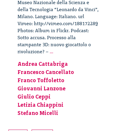
Museo Nazionale della Scienza e
della Tecnologia “Leonardo da Vinci”,
Milano. Language: Italiano. url
Vimeo: http://vimeo.com/188172289
Photos: Album in Flickr. Podcast:
Sotto accusa. Processo alla
stampante 3D: nuovo giocattolo o
Sotto
rivoluzione? –
...
accusa:
Andrea Cattabriga
la
Francesco Cancellato
stampante
3D.
Franco Toffoletto
Nuovo
Giovanni Lanzone
giocattolo
Giulio Ceppi
o
Letizia Chiappini
rivoluzione?
Stefano Micelli