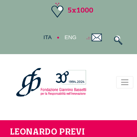
5x1000
ITA
ENG
Toggl
LEONARDO PREVI