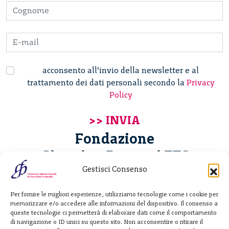
acconsento all’invio della newsletter e al
trattamento dei dati personali secondo la
Privacy
Policy
Fondazione
Giannino Bassetti ETS
Gestisci Consenso
Via Michele Barozzi 4
Per fornire le migliori esperienze, utilizziamo tecnologie come i cookie per
20122 Milano - Italia
memorizzare e/o accedere alle informazioni del dispositivo. Il consenso a
T. +39 02 781933
queste tecnologie ci permetterà di elaborare dati come il comportamento
di navigazione o ID unici su questo sito. Non acconsentire o ritirare il
F. + 39 02 76392030