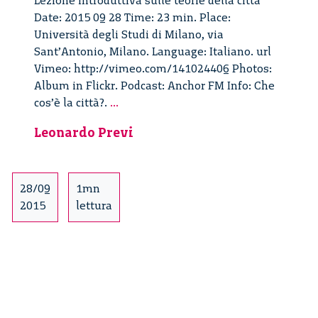
Lezione introduttiva sulle teorie della città
Date: 2015 09 28 Time: 23 min. Place:
Università degli Studi di Milano, via
Sant’Antonio, Milano. Language: Italiano. url
Vimeo: http://vimeo.com/141024406 Photos:
Album in Flickr. Podcast: Anchor FM Info: Che
Che
cos’è la città?.
...
cos’è
Leonardo Previ
la
città?
–
2/5
28/09
1mn
2015
lettura