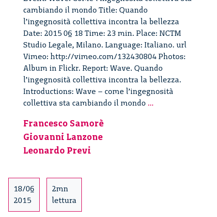
cambiando il mondo Title: Quando
l’ingegnosità collettiva incontra la bellezza
Date: 2015 06 18 Time: 23 min. Place: NCTM
Studio Legale, Milano. Language: Italiano. url
Vimeo: http://vimeo.com/132430804 Photos:
Album in Flickr. Report: Wave. Quando
l’ingegnosità collettiva incontra la bellezza.
Introductions: Wave – come l’ingegnosità
Wave.
collettiva sta cambiando il mondo
...
Quando
Francesco Samorè
l’ingegnosità
Giovanni Lanzone
collettiva
incontra
Leonardo Previ
la
bellezza
–
18/06
2mn
1/4
2015
lettura