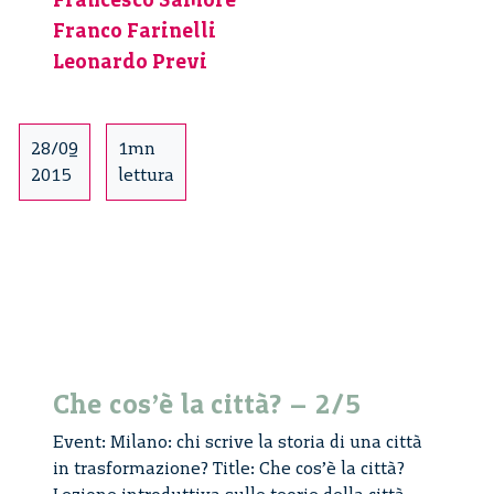
città?
–
Franco Farinelli
5/5
Leonardo Previ
28/09
1mn
2015
lettura
Che cos’è la città? – 2/5
Event: Milano: chi scrive la storia di una città
in trasformazione? Title: Che cos’è la città?