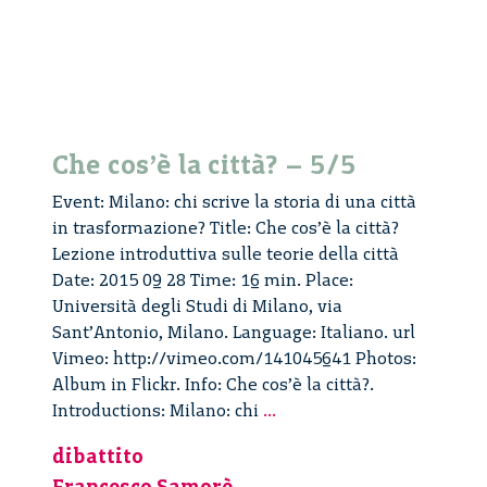
Che cos’è la città? – 5/5
Event: Milano: chi scrive la storia di una città
in trasformazione? Title: Che cos’è la città?
Lezione introduttiva sulle teorie della città
Date: 2015 09 28 Time: 16 min. Place:
Università degli Studi di Milano, via
Sant’Antonio, Milano. Language: Italiano. url
Vimeo: http://vimeo.com/141045641 Photos:
Album in Flickr. Info: Che cos’è la città?.
Che
Introductions: Milano: chi
...
cos’è
dibattito
la
Francesco Samorè