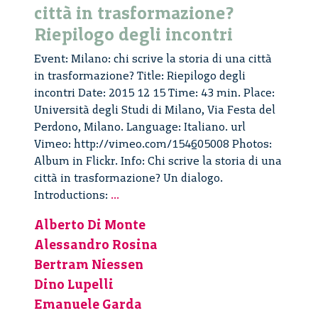
città in trasformazione?
Riepilogo degli incontri
Event: Milano: chi scrive la storia di una città
in trasformazione? Title: Riepilogo degli
incontri Date: 2015 12 15 Time: 43 min. Place:
Università degli Studi di Milano, Via Festa del
Perdono, Milano. Language: Italiano. url
Vimeo: http://vimeo.com/154605008 Photos:
Album in Flickr. Info: Chi scrive la storia di una
città in trasformazione? Un dialogo.
Chi
Introductions:
...
scrive
Alberto Di Monte
la
Alessandro Rosina
storia
di
Bertram Niessen
una
Dino Lupelli
città
Emanuele Garda
in