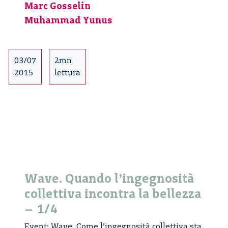
Marc Gosselin
e
la
Muhammad Yunus
social
innovation.
Un
03/07
2mn
incontro
2015
lettura
con
Muhammad
Yunus
–
1/2
Wave. Quando l’ingegnosità
collettiva incontra la bellezza
– 1/4
Event: Wave. Come l’ingegnosità collettiva sta