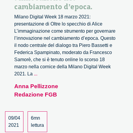
cambiamento d’epoca.
Milano Digital Week 18 marzo 2021:
presentazione di Oltre lo specchio di Alice
L’immaginazione come strumento per governare
l’innovazione nel cambiamento d’epoca. Questo
il nodo centrale del dialogo tra Piero Bassetti e
Federica Spampinato, moderato da Francesco
Samorè, che si è tenuto online lo scorso 18
marzo nella cornice della Milano Digital Week
L’immaginazione
2021. La
...
come
Anna Pellizzone
strumento
Redazione FGB
per
governare
l’innovazione
nel
09/04
6mn
cambiamento
2021
lettura
d’epoca.