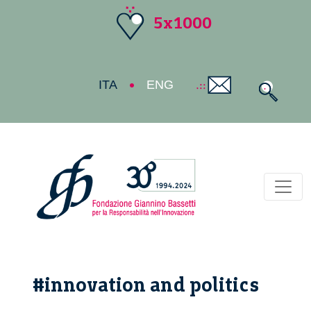
5x1000
ITA
ENG
Toggl
#innovation and politics