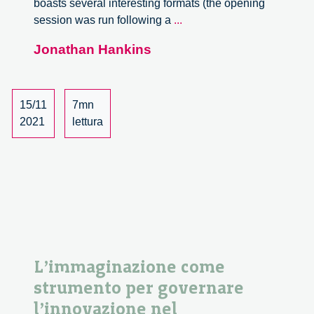
boasts several interesting formats (the opening
TRANSFORM
session was run following a
...
at
Jonathan Hankins
the
19th
European
Week
15/11
7mn
of
2021
lettura
Regions
and
Cities.
A
Review.
L’immaginazione come
strumento per governare
l’innovazione nel