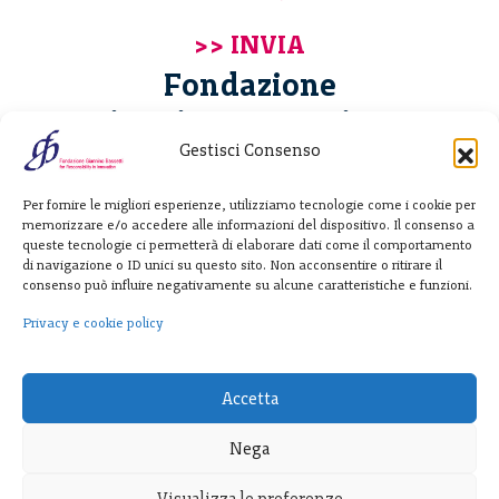
Fondazione
Giannino Bassetti ETS
Gestisci Consenso
Via Michele Barozzi 4
Per fornire le migliori esperienze, utilizziamo tecnologie come i cookie per
20122 Milano - Italia
memorizzare e/o accedere alle informazioni del dispositivo. Il consenso a
T. +39 02 781933
queste tecnologie ci permetterà di elaborare dati come il comportamento
di navigazione o ID unici su questo sito. Non acconsentire o ritirare il
F. + 39 02 76392030
consenso può influire negativamente su alcune caratteristiche e funzioni.
info@fondazionebassetti.org
Privacy e cookie policy
p.i. 12520270153
Accetta
Nega
Visualizza le preferenze