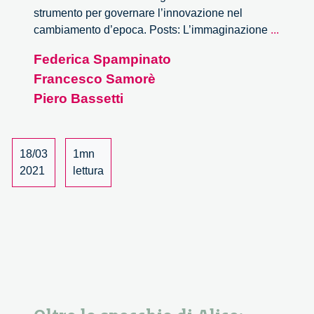
strumento per governare l’innovazione nel
Milano
cambiamento d’epoca. Posts: L’immaginazione
...
Digital
Federica Spampinato
Week
Francesco Samorè
18
marzo
Piero Bassetti
2021:
presen
di
18/03
1mn
Oltre
2021
lettura
lo
specch
di
Alice