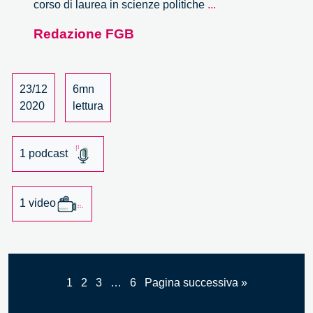
Oltre
corso di laurea in scienze politiche
...
lo
Redazione FGB
specchio
di
Alice:
Piero
23/12
6mn
Bassetti
2020
lettura
dialoga
con
1 podcast
Università
di
Pavia
1 video
1
2
3
…
6
Pagina successiva »