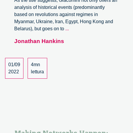
As the title suggests, Giacomini not only offers an
analysis of historical events (predominantly
based on revolutions against regimes in
Myanmar, Ukraine, Iran, Egypt, Hong Kong and
The
Belarus), but goes on to
...
Arduous
Jonathan Hankins
Road
to
Revolution.
Resisting
01/09
4mn
Authoritarian
2022
lettura
Regimes
in
The
Digital
Communication
Age.