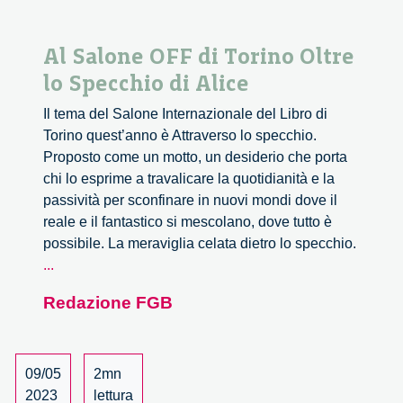
Al Salone OFF di Torino Oltre
lo Specchio di Alice
Il tema del Salone Internazionale del Libro di
Torino quest’anno è Attraverso lo specchio.
Proposto come un motto, un desiderio che porta
chi lo esprime a travalicare la quotidianità e la
passività per sconfinare in nuovi mondi dove il
reale e il fantastico si mescolano, dove tutto è
possibile. La meraviglia celata dietro lo specchio.
Al
...
Salone
Redazione FGB
OFF
di
Torino
Oltre
09/05
2mn
lo
2023
lettura