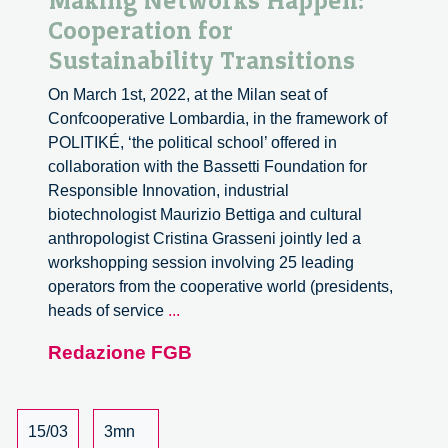
Making Networks Happen:
Cooperation for
Sustainability Transitions
On March 1st, 2022, at the Milan seat of
Confcooperative Lombardia, in the framework of
POLITIKÉ, ‘the political school’ offered in
collaboration with the Bassetti Foundation for
Responsible Innovation, industrial
biotechnologist Maurizio Bettiga and cultural
anthropologist Cristina Grasseni jointly led a
workshopping session involving 25 leading
operators from the cooperative world (presidents,
Making
heads of service
...
Networks
Redazione FGB
Happen:
Cooperation
for
Sustainability
15/03
3mn