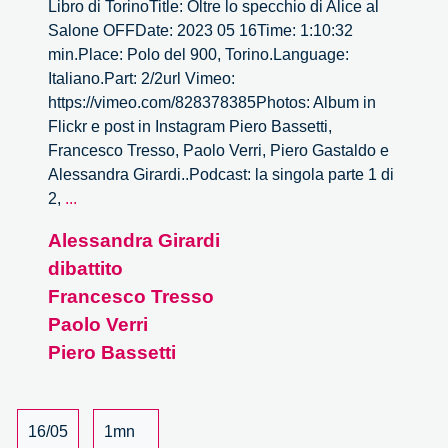
Libro di TorinoTitle: Oltre lo specchio di Alice al
Salone OFFDate: 2023 05 16Time: 1:10:32
min.Place: Polo del 900, Torino.Language:
Italiano.Part: 2/2url Vimeo:
https://vimeo.com/828378385Photos: Album in
Flickr e post in Instagram Piero Bassetti,
Francesco Tresso, Paolo Verri, Piero Gastaldo e
Alessandra Girardi..Podcast: la singola parte 1 di
Oltre
2,
...
lo
Alessandra Girardi
specchio
dibattito
di
Alice
Francesco Tresso
al
Paolo Verri
Salone
Piero Bassetti
OFF
–
2/2
16/05
1mn