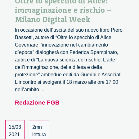
Oltre lo specchio di Alice:
immaginazione e rischio –
Milano Digital Week
In occasione dell’uscita del suo nuovo libro Piero
Bassetti, autore di “Oltre lo specchio di Alice.
Governare l’innovazione nel cambiamento
d’epoca” dialogherà con Federica Spampinato,
autrice di “La nuova scienza del rischio. L’arte
dell’immaginazione, della difesa e della
protezione” ambedue editi da Guerini e Associati.
L’incontro si svolgerà il 18 marzo alle ore 17:00
Oltre
nell’ambito
...
lo
Redazione FGB
specchio
di
Alice:
immaginazione
15/03
2mn
e
2021
lettura