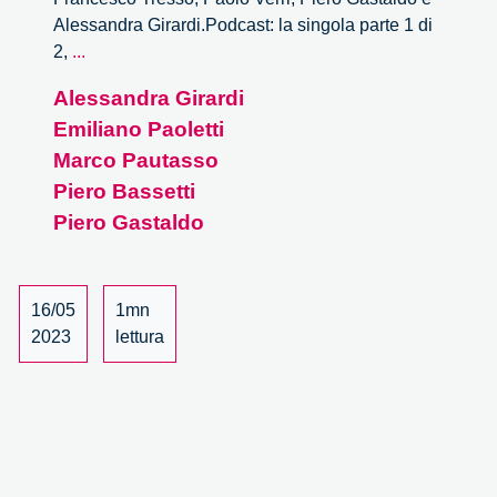
Alessandra Girardi.Podcast: la singola parte 1 di
Oltre
2,
...
lo
Alessandra Girardi
specchio
Emiliano Paoletti
di
Alice
Marco Pautasso
al
Piero Bassetti
Salone
Piero Gastaldo
OFF
–
1/2
16/05
1mn
2023
lettura