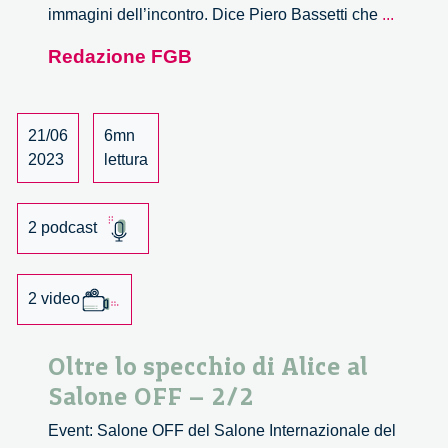
‘Sono
immagini dell’incontro. Dice Piero Bassetti che
...
i
Redazione FGB
giovani
i
protago
del
21/06
6mn
mondo
2023
lettura
in
divenire
2 podcast
Piero
Bassett
2 video
Oltre lo specchio di Alice al
Salone OFF – 2/2
Event: Salone OFF del Salone Internazionale del