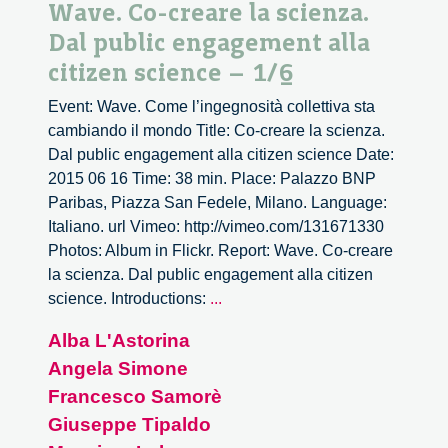
Wave. Co-creare la scienza.
Dal public engagement alla
citizen science – 1/6
Event: Wave. Come l’ingegnosità collettiva sta
cambiando il mondo Title: Co-creare la scienza.
Dal public engagement alla citizen science Date:
2015 06 16 Time: 38 min. Place: Palazzo BNP
Paribas, Piazza San Fedele, Milano. Language:
Italiano. url Vimeo: http://vimeo.com/131671330
Photos: Album in Flickr. Report: Wave. Co-creare
la scienza. Dal public engagement alla citizen
Wave.
science. Introductions:
...
Co-
Alba L'Astorina
creare
Angela Simone
la
scienza.
Francesco Samorè
Dal
Giuseppe Tipaldo
public