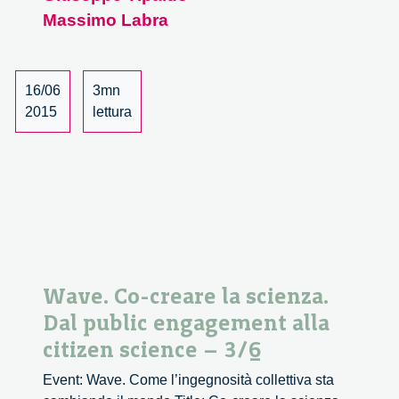
public
Massimo Labra
engagement
alla
citizen
16/06
3mn
science
2015
lettura
–
4/6
Wave. Co-creare la scienza.
Dal public engagement alla
citizen science – 3/6
Event: Wave. Come l’ingegnosità collettiva sta