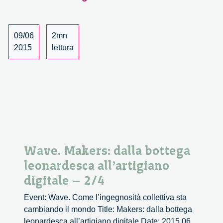
leonar
all’arti
digitale
09/06
2mn
–
2015
lettura
3/4
Wave. Makers: dalla bottega
leonardesca all’artigiano
digitale – 2/4
Event: Wave. Come l’ingegnosità collettiva sta
cambiando il mondo Title: Makers: dalla bottega
leonardesca all’artigiano digitale Date: 2015 06