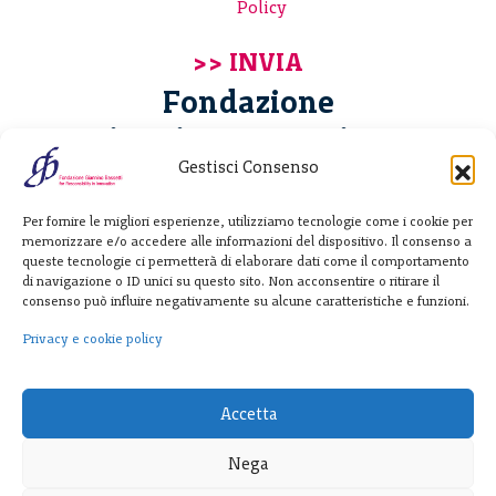
Policy
Fondazione
Giannino Bassetti ETS
Gestisci Consenso
Via Michele Barozzi 4
Per fornire le migliori esperienze, utilizziamo tecnologie come i cookie per
20122 Milano - Italia
memorizzare e/o accedere alle informazioni del dispositivo. Il consenso a
T. +39 02 781933
queste tecnologie ci permetterà di elaborare dati come il comportamento
di navigazione o ID unici su questo sito. Non acconsentire o ritirare il
F. + 39 02 76392030
consenso può influire negativamente su alcune caratteristiche e funzioni.
info@fondazionebassetti.org
Privacy e cookie policy
p.i. 12520270153
Accetta
Nega