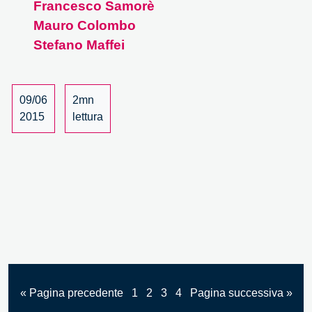
Francesco Samorè
bottega
leonar
Mauro Colombo
all’arti
Stefano Maffei
digitale
–
1/4
09/06
2mn
2015
lettura
« Pagina precedente
1
2
3
4
Pagina successiva »