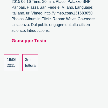
2015 06 16 Time: 30 min. Place: Palazzo BNP
Paribas, Piazza San Fedele, Milano. Language:
Italiano. url Vimeo: http://vimeo.com/131683050
Photos: Album in Flickr. Report: Wave. Co-creare
la scienza. Dal public engagement alla citizen
Wave.
science. Introductions:
...
Co-
Giuseppe Testa
creare
la
scienza.
Dal
16/06
3mn
public
2015
lettura
engagement
alla
citizen
science
–
5/6