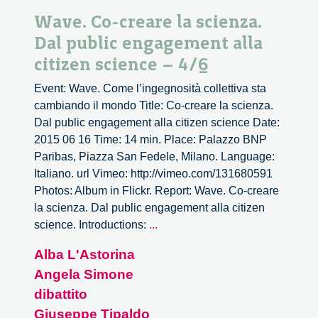
Wave. Co-creare la scienza.
Dal public engagement alla
citizen science – 4/6
Event: Wave. Come l’ingegnosità collettiva sta
cambiando il mondo Title: Co-creare la scienza.
Dal public engagement alla citizen science Date:
2015 06 16 Time: 14 min. Place: Palazzo BNP
Paribas, Piazza San Fedele, Milano. Language:
Italiano. url Vimeo: http://vimeo.com/131680591
Photos: Album in Flickr. Report: Wave. Co-creare
la scienza. Dal public engagement alla citizen
Wave.
science. Introductions:
...
Co-
Alba L'Astorina
creare
Angela Simone
la
scienza.
dibattito
Dal
Giuseppe Tipaldo