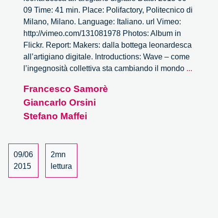
09 Time: 41 min. Place: Polifactory, Politecnico di
Milano, Milano. Language: Italiano. url Vimeo:
http://vimeo.com/131081978 Photos: Album in
Flickr. Report: Makers: dalla bottega leonardesca
all’artigiano digitale. Introductions: Wave – come
Wave.
l’ingegnosità collettiva sta cambiando il mondo
...
Makers
Francesco Samorè
dalla
Giancarlo Orsini
bottega
leonar
Stefano Maffei
all’arti
digitale
–
09/06
2mn
2/4
2015
lettura