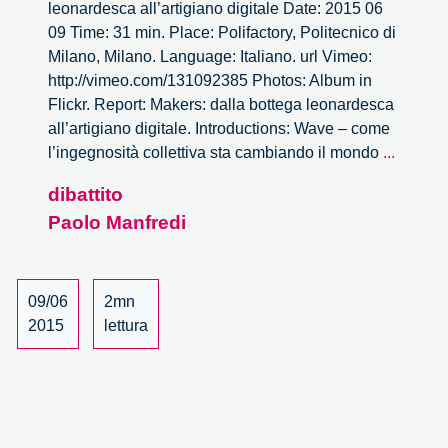
leonardesca all’artigiano digitale Date: 2015 06
09 Time: 31 min. Place: Polifactory, Politecnico di
Milano, Milano. Language: Italiano. url Vimeo:
http://vimeo.com/131092385 Photos: Album in
Flickr. Report: Makers: dalla bottega leonardesca
all’artigiano digitale. Introductions: Wave – come
Wave.
l’ingegnosità collettiva sta cambiando il mondo
...
Makers
dibattito
dalla
Paolo Manfredi
bottega
leonar
all’arti
digitale
09/06
2mn
–
2015
lettura
4/4