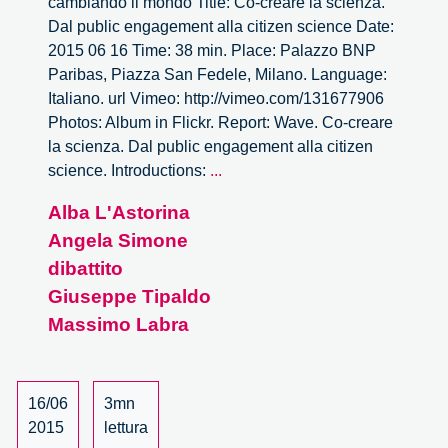
cambiando il mondo Title: Co-creare la scienza.
Dal public engagement alla citizen science Date:
2015 06 16 Time: 38 min. Place: Palazzo BNP
Paribas, Piazza San Fedele, Milano. Language:
Italiano. url Vimeo: http://vimeo.com/131677906
Photos: Album in Flickr. Report: Wave. Co-creare
la scienza. Dal public engagement alla citizen
Wave.
science. Introductions:
...
Co-
Alba L'Astorina
creare
Angela Simone
la
scienza.
dibattito
Dal
Giuseppe Tipaldo
public
Massimo Labra
engagement
alla
citizen
16/06
3mn
science
2015
lettura
–