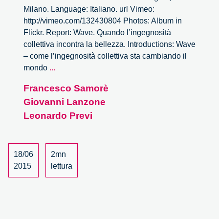
Milano. Language: Italiano. url Vimeo:
http://vimeo.com/132430804 Photos: Album in
Flickr. Report: Wave. Quando l’ingegnosità
collettiva incontra la bellezza. Introductions: Wave
– come l’ingegnosità collettiva sta cambiando il
Wave.
mondo
...
Quando
Francesco Samorè
l’ingegnosità
Giovanni Lanzone
collettiva
incontra
Leonardo Previ
la
bellezza
–
18/06
2mn
1/4
2015
lettura