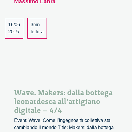
Massimo Labra
engagement
alla
citizen
16/06
3mn
science
2015
lettura
–
1/6
Wave. Makers: dalla bottega
leonardesca all’artigiano
digitale – 4/4
Event: Wave. Come l’ingegnosità collettiva sta
cambiando il mondo Title: Makers: dalla bottega