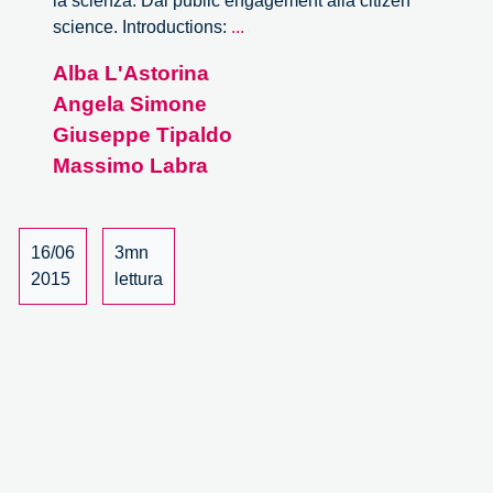
la scienza. Dal public engagement alla citizen
Wave.
science. Introductions:
...
Co-
Alba L'Astorina
creare
Angela Simone
la
scienza.
Giuseppe Tipaldo
Dal
Massimo Labra
public
engagement
alla
16/06
3mn
citizen
2015
lettura
science
–
2/6