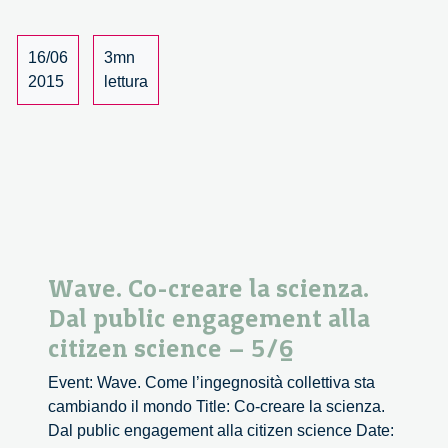
la
scienza.
Dal
16/06
3mn
public
2015
lettura
engagement
alla
citizen
science
–
6/6
Wave. Co-creare la scienza.
Dal public engagement alla
citizen science – 5/6
Event: Wave. Come l’ingegnosità collettiva sta
cambiando il mondo Title: Co-creare la scienza.
Dal public engagement alla citizen science Date: