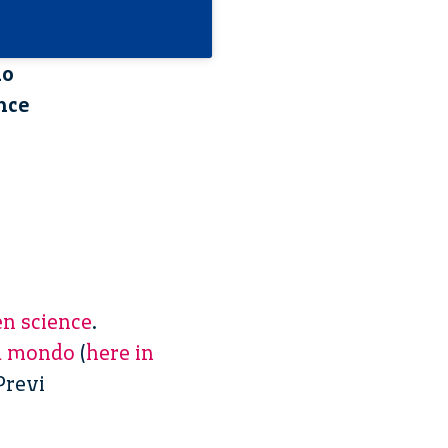
do
ence
en science
.
il mondo
(
here in
Previ