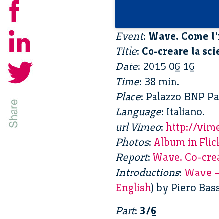
Event
:
Wave. Come l’
Title
:
Co-creare la sc
Date
: 2015 06 16
Time
: 38 min.
Place
: Palazzo BNP Pa
Language
: Italiano.
url Vimeo
:
http://vi
Photos
:
Album in Flic
Report
:
Wave. Co-crear
Introductions
:
Wave – 
English
) by Piero Bas
Part
:
3/6