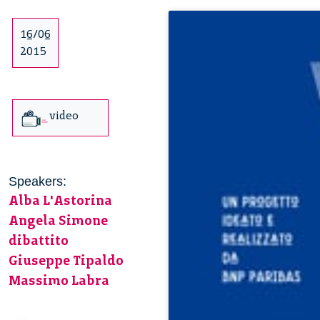
16/06
2015
video
Speakers:
Alba L'Astorina
Angela Simone
dibattito
Giuseppe Tipaldo
Massimo Labra