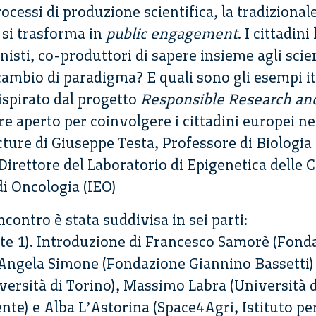
cessi di produzione scientifica, la tradizional
si trasforma in
public engagement
. I cittadin
isti, co-produttori di sapere insieme agli scienz
ambio di paradigma? E quali sono gli esempi it
 ispirato dal progetto
Responsible Research and
iere aperto per coinvolgere i cittadini europei ne
cture di Giuseppe Testa, Professore di Biologia
Direttore del Laboratorio di Epigenetica delle C
di Oncologia (IEO)
ncontro è stata suddivisa in sei parti:
rte 1). Introduzione di Francesco Samorè (Fon
 Angela Simone (Fondazione Giannino Bassetti) 
versità di Torino), Massimo Labra (Università d
te) e Alba L’Astorina (Space4Agri, Istituto pe