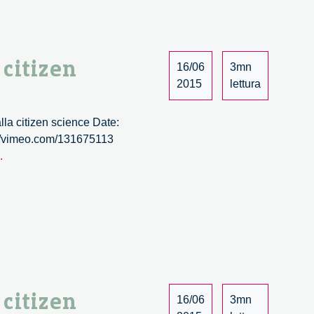
public
engagement
alla
citizen
 citizen
16/06
3mn
science
2015
lettura
–
3/6
la citizen science Date:
://vimeo.com/131675113
Wave.
.
Co-
creare
la
scienza.
Dal
public
engagement
alla
 citizen
16/06
3mn
citizen