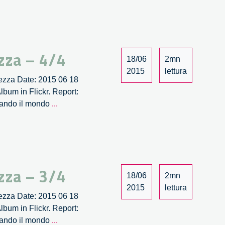
2/2
e
la
social
innovation.
Un
zza – 4/4
18/06
2mn
incontro
2015
lettura
con
llezza Date: 2015 06 18
Muhammad
bum in Flickr. Report:
Yunus
Wave.
biando il mondo
...
–
Quando
1/2
l’ingegnosità
collettiva
incontra
la
zza – 3/4
bellezza
18/06
2mn
–
2015
lettura
llezza Date: 2015 06 18
4/4
bum in Flickr. Report:
Wave.
biando il mondo
...