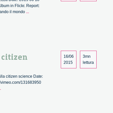
bum in Flickr. Report:
Wave.
biando il mondo
...
Quando
l’ingegnosità
collettiva
incontra
la
bellezza
–
 citizen
16/06
3mn
1/4
2015
lettura
la citizen science Date:
p://vimeo.com/131683950
Wave.
.
Co-
creare
la
scienza.