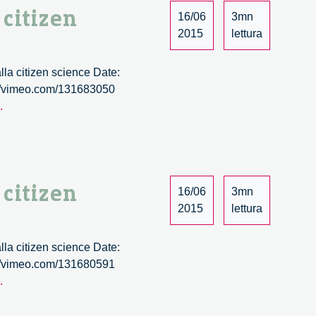
 citizen
Dal
16/06
3mn
public
2015
lettura
engagement
alla
la citizen science Date:
citizen
p://vimeo.com/131683050
science
Wave.
.
–
Co-
6/6
creare
la
scienza.
 citizen
Dal
16/06
3mn
public
2015
lettura
engagement
alla
la citizen science Date:
citizen
p://vimeo.com/131680591
science
Wave.
.
–
Co-
5/6
creare