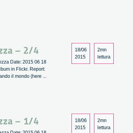
Quando
l’ingegnosità
collettiva
incontra
la
bellezza
–
zza – 2/4
18/06
2mn
3/4
2015
lettura
llezza Date: 2015 06 18
um in Flickr. Report:
Wave.
biando il mondo (here
...
Quando
l’ingegnosità
collettiva
incontra
la
zza – 1/4
bellezza
18/06
2mn
–
2015
lettura
llezza Date: 2015 06 18
2/4