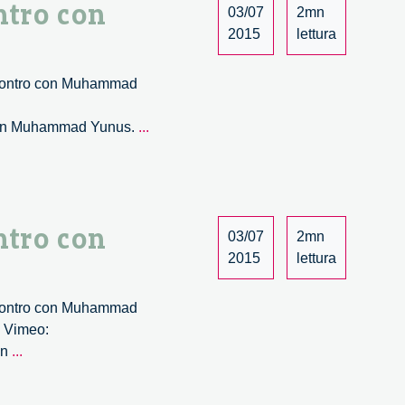
ntro con
03/07
2mn
2015
lettura
 incontro con Muhammad
Wave.
o con Muhammad Yunus.
...
Le
multinazionali
e
la
ntro con
social
03/07
2mn
innovation.
2015
lettura
Un
incontro
 incontro con Muhammad
con
l Vimeo:
Muhammad
Wave.
on
...
Yunus
Le
–
multinazionali