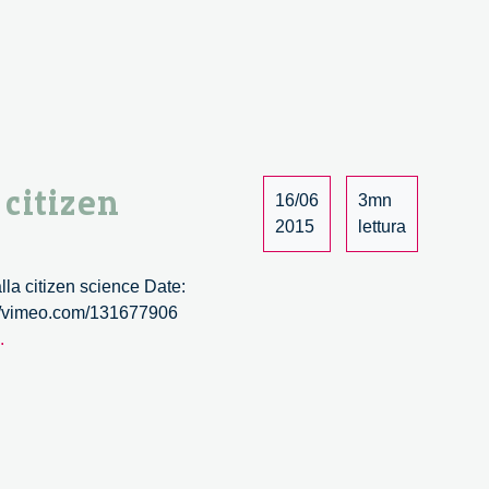
la
scienza.
Dal
public
engagement
alla
citizen
 citizen
16/06
3mn
science
2015
lettura
–
4/6
la citizen science Date:
p://vimeo.com/131677906
Wave.
.
Co-
creare
la
scienza.
Dal