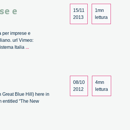
se e
15/11
1mn
2013
lettura
da per imprese e
liano. url Vimeo:
La
istema Italia
...
responsabilità
nell’innovazione,
una
sfida
per
08/10
4mn
imprese
2012
lettura
Great Blue Hill) here in
e
um entitled “The New
istituzioni