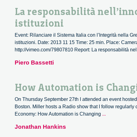
La responsabilità nell’in
istituzioni
Event: Rilanciare il Sistema Italia con l’Integrità nella 
istituzioni. Date: 2013 11 15 Time: 25 min. Place: Camer
http://vimeo.com/79807810 Report: La responsabilità nell’
Piero Bassetti
How Automation is Changi
On Thursday September 27th I attended an event hosted b
Boston. Miller hosts a Radio show that I follow regularl
How
Economy: How Automation is Changing
...
Automation
Jonathan Hankins
is
Changing