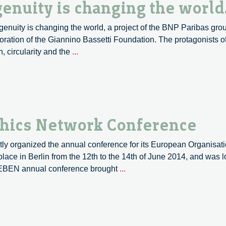
enuity is changing the world
ngenuity is changing the world, a project of the BNP Paribas gr
aboration of the Giannino Bassetti Foundation. The protagonists o
Wave
n, circularity and the
...
–
How
collective
ingenuity
is
thics Network Conference
changing
the
y organized the annual conference for its European Organisat
world.
ace in Berlin from the 12th to the 14th of June 2014, and was 
The
EBEN annual conference brought
...
European
Business
Ethics
Network