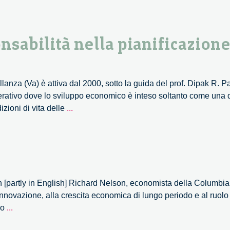
sabilità nella pianificazione
lanza (Va) è attiva dal 2000, sotto la guida del prof. Dipak R. Pan
perativo dove lo sviluppo economico è inteso soltanto come una 
Eco2innovazione:
zioni di vita delle
...
la
responsabilità
nella
pianificazione
dello
sviluppo
 [partly in English] Richard Nelson, economista della Columbia 
economico
ll’innovazione, alla crescita economica di lungo periodo e al ruolo
Richard
no
...
R.