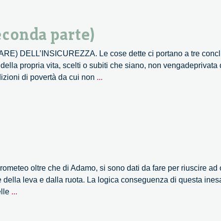
econda parte)
RE) DELL’INSICUREZZA. Le cose dette ci portano a tre conclu
lla propria vita, scelti o subiti che siano, non vengadeprivata de
Elogio
ndizioni di povertà da cui non
...
dell’insicurezza
(seconda
parte)
rometeo oltre che di Adamo, si sono dati da fare per riuscire ad 
e della leva e dalla ruota. La logica conseguenza di questa inesa
Elogio
elle
...
dell’insicurezza