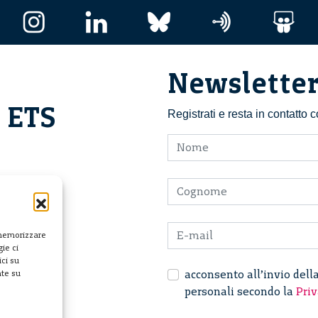
Newslette
i ETS
Registrati e resta in contatto
 memorizzare
ie ci
ci su
acconsento all’invio dell
nte su
personali secondo la
Priv