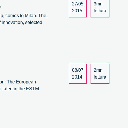
.
27/05
3mn
2015
lettura
oup, comes to Milan. The
f innovation, selected
08/07
2mn
2014
lettura
ion: The European
located in the ESTM