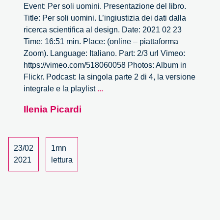
Event: Per soli uomini. Presentazione del libro.
Title: Per soli uomini. L’ingiustizia dei dati dalla
ricerca scientifica al design. Date: 2021 02 23
Time: 16:51 min. Place: (online – piattaforma
Zoom). Language: Italiano. Part: 2/3 url Vimeo:
https://vimeo.com/518060058 Photos: Album in
Flickr. Podcast: la singola parte 2 di 4, la versione
Per
integrale e la playlist
...
soli
Ilenia Picardi
uomini.
L’ingiustizia
dei
dati
23/02
1mn
dalla
2021
lettura
ricerca
scientifica
al
design
–