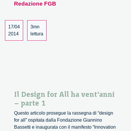
Redazione FGB
di
Stoccolma
dell’EIDD©
17/04
3mn
2014
lettura
Il Design for All ha vent’anni
– parte 1
Questo articolo prosegue la rassegna di “design
for all” ospitata dalla Fondazione Giannino
Bassetti e inaugurata con il manifesto “Innovation