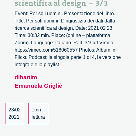
scientifica al design – 3/3
Event: Per soli uomini. Presentazione del libro.
Title: Per soli uomini. L’ingiustizia dei dati dalla
ricerca scientifica al design. Date: 2021 02 23
Time: 30:32 min. Place: (online – piattaforma
Zoom). Language: Italiano. Part: 3/3 url Vimeo:
https://vimeo.com/518060557 Photos: Album in
Flickr. Podcast: la singola parte 1 di 4, la versione
Per
integrale e la playlist
...
soli
dibattito
uomini.
Emanuela Grigliè
L’ingiustizia
dei
dati
dalla
23/02
1mn
ricerca
2021
lettura
scientifica
al