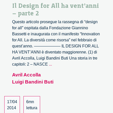
Il Design for All ha vent’anni
– parte 2
Questo articolo prosegue la rassegna di “design
for all” ospitata dalla Fondazione Giannino
Bassetti e inaugurata con il manifesto “Innovation
for All. La diversità come risorsa” nel febbraio di
quest’anno. ——————– IL DESIGN FOR ALL
HA VENT’ANNI è diventato maggiorenne. (1) di
Avril Accolla, Luigi Bandini Buti Una storia in tre
Il
capitoli: 2 – NASCE
...
Design
Avril Accolla
for
Luigi Bandini Buti
All
ha
vent’anni
–
17/04
6mn
parte
2014
lettura
2