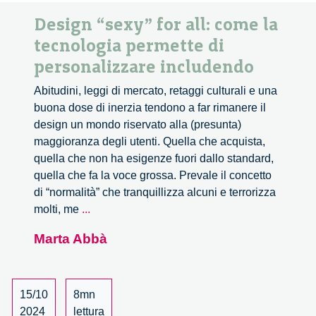
Design “sexy” for all: come la
tecnologia permette di
personalizzare includendo
Abitudini, leggi di mercato, retaggi culturali e una
buona dose di inerzia tendono a far rimanere il
design un mondo riservato alla (presunta)
maggioranza degli utenti. Quella che acquista,
quella che non ha esigenze fuori dallo standard,
quella che fa la voce grossa. Prevale il concetto
di “normalità” che tranquillizza alcuni e terrorizza
Design
molti, me
...
“sexy”
Marta Abbà
for
all:
come
la
15/10
8mn
tecnologia
2024
lettura