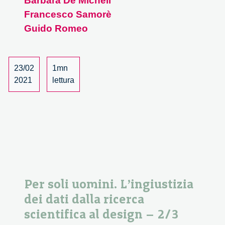
Barbara De Micheli
uomini.
Francesco Samorè
L’ingiustizia
dei
Guido Romeo
dati
dalla
ricerca
23/02
1mn
scientifica
2021
lettura
al
design
–
1/3
Per soli uomini. L’ingiustizia
dei dati dalla ricerca
scientifica al design – 2/3