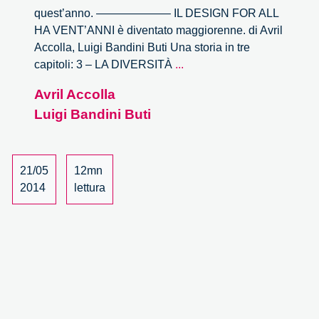
quest’anno. ——————– IL DESIGN FOR ALL
HA VENT’ANNI è diventato maggiorenne. di Avril
Accolla, Luigi Bandini Buti Una storia in tre
Il
capitoli: 3 – LA DIVERSITÀ
...
Design
Avril Accolla
for
Luigi Bandini Buti
All
ha
vent’anni
–
21/05
12mn
parte
2014
lettura
3