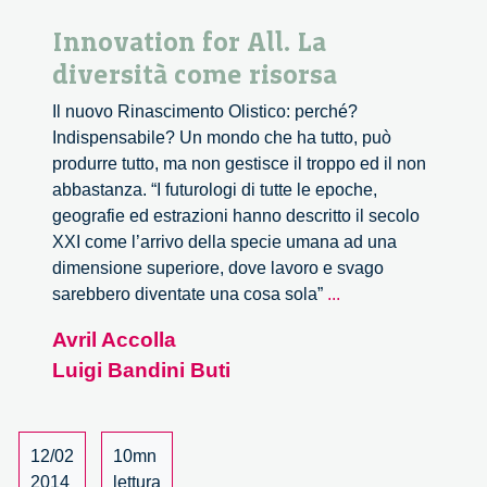
Innovation for All. La
diversità come risorsa
Il nuovo Rinascimento Olistico: perché?
Indispensabile? Un mondo che ha tutto, può
produrre tutto, ma non gestisce il troppo ed il non
abbastanza. “I futurologi di tutte le epoche,
geografie ed estrazioni hanno descritto il secolo
XXI come l’arrivo della specie umana ad una
dimensione superiore, dove lavoro e svago
Innovation
sarebbero diventate una cosa sola”
...
for
Avril Accolla
All.
Luigi Bandini Buti
La
diversità
come
risorsa
12/02
10mn
2014
lettura