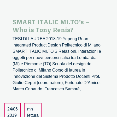
2/3
SMART ITALIC MI.TO’s –
Who is Tony Renis?
TESI DI LAUREA 2018-19 Yepeng Ruan
Integrated Product Design Politecnico di Milano
SMART ITALIC MI.TO’S Relazioni, interazioni e
oggetti per nuovi percorsi italici tra Lombardia
(MI) e Piemonte (TO) Scuola del design del
Politecnico di Milano Corso di laurea in
Innovazione del Sistema Prodotto Docenti Prof.
Giulio Ceppi (coordinatore), Fortunato D’Amico,
SMART
Marco Gribaudo, Francesco Samorè,
...
ITALIC
MI.TO’s
–
24/06
mn
Who
2019
lettura