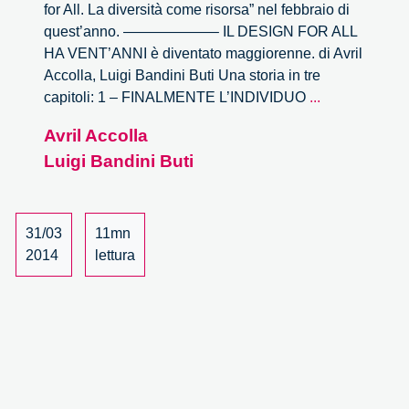
for All. La diversità come risorsa” nel febbraio di
quest’anno. ——————– IL DESIGN FOR ALL
HA VENT’ANNI è diventato maggiorenne. di Avril
Accolla, Luigi Bandini Buti Una storia in tre
Il
capitoli: 1 – FINALMENTE L’INDIVIDUO
...
Design
Avril Accolla
for
Luigi Bandini Buti
All
ha
vent’anni
–
31/03
11mn
parte
2014
lettura
1