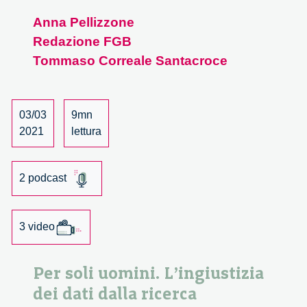
soli
Anna Pellizzone
uomini.
Redazione FGB
L’ingiustizia
dei
Tommaso Correale Santacroce
dati
dalla
ricerca
03/03
9mn
scientifica
2021
lettura
al
design.
2 podcast
3 video
Per soli uomini. L’ingiustizia
dei dati dalla ricerca