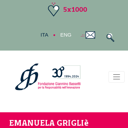
5x1000
ITA
ENG
Toggl
EMANUELA GRIGLIè