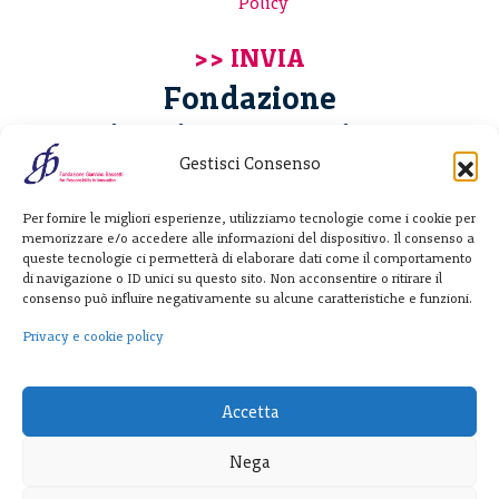
Policy
Fondazione
Giannino Bassetti ETS
Gestisci Consenso
Via Michele Barozzi 4
Per fornire le migliori esperienze, utilizziamo tecnologie come i cookie per
20122 Milano - Italia
memorizzare e/o accedere alle informazioni del dispositivo. Il consenso a
T. +39 02 781933
queste tecnologie ci permetterà di elaborare dati come il comportamento
di navigazione o ID unici su questo sito. Non acconsentire o ritirare il
F. + 39 02 76392030
consenso può influire negativamente su alcune caratteristiche e funzioni.
info@fondazionebassetti.org
Privacy e cookie policy
p.i. 12520270153
Accetta
Nega