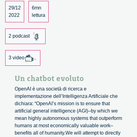
l’autore
29/12
6mn
Enrico
2022
lettura
De
Corso
2 podcast
3 video
Un chatbot evoluto
OpenAI è una società di ricerca e
implementazione dell’Intelligenza Artificiale che
dichiara: “OpenAI’s mission is to ensure that
artificial general intelligence (AGI)–by which we
mean highly autonomous systems that outperform
humans at most economically valuable work–
benefits all of humanity.We will attempt to directly