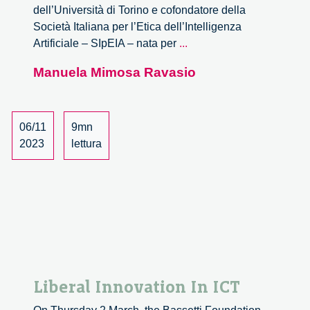
dell’Università di Torino e cofondatore della
Società Italiana per l’Etica dell’Intelligenza
L’Intelligenza
Artificiale – SIpEIA – nata per
...
artificiale
Manuela Mimosa Ravasio
cambia
il
perno
dell’etica
06/11
9mn
–
2023
lettura
intervista
a
Guido
Boella
Liberal Innovation In ICT