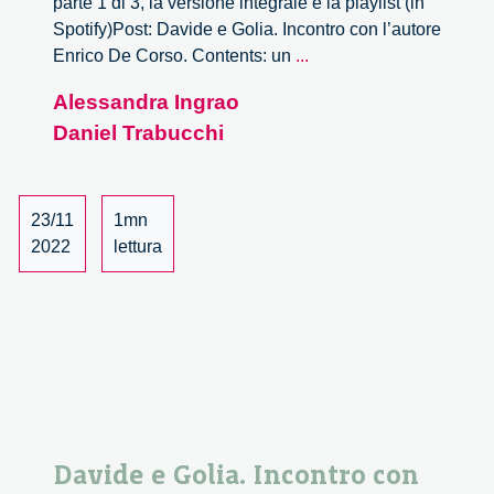
parte 1 di 3, la versione integrale e la playlist (in
Spotify)Post: Davide e Golia. Incontro con l’autore
Davide
Enrico De Corso. Contents: un
...
e
Alessandra Ingrao
Golia.
Daniel Trabucchi
Incontro
con
l’autore
Enrico
23/11
1mn
De
2022
lettura
Corso
–
2/3
Davide e Golia. Incontro con