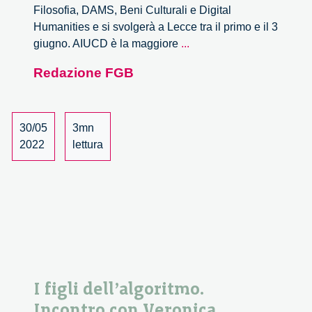
Filosofia, DAMS, Beni Culturali e Digital
Humanities e si svolgerà a Lecce tra il primo e il 3
Culture
giugno. AIUCD è la maggiore
...
digitali-
Redazione FGB
intersezioni:
filosofia,
arti,
media.
30/05
3mn
Il
2022
lettura
convegno
AIUCD.
I figli dell’algoritmo.
Incontro con Veronica