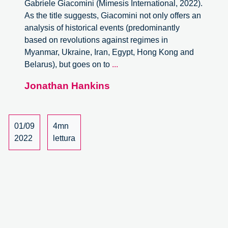
Gabriele Giacomini (Mimesis International, 2022).
As the title suggests, Giacomini not only offers an
analysis of historical events (predominantly
based on revolutions against regimes in
Myanmar, Ukraine, Iran, Egypt, Hong Kong and
The
Belarus), but goes on to
...
Arduous
Jonathan Hankins
Road
to
Revolution.
Resisting
01/09
4mn
Authoritarian
2022
lettura
Regimes
in
The
Digital
Communication
Age.