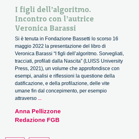
I figli dell’algoritmo.
Incontro con l’autrice
Veronica Barassi
Si è tenuta in Fondazione Bassetti lo scorso 16
maggio 2022 la presentazione del libro di
Veronica Barassi “I figli dell’algoritmo. Sorvegliati,
tracciati, profilati dalla Nascita” (LUISS University
Press, 2021), un volume che approfondisce con
esempi, analisi e riflessioni la questione della
datificazione, e della profilazione, delle vite
umane fin dal concepimento, per esempio
I
attraverso
...
figli
Anna Pellizzone
dell’algoritmo.
Redazione FGB
Incontro
con
l’autrice