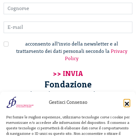
acconsento all’invio della newsletter e al
trattamento dei dati personali secondo la
Privacy
Policy
Fondazione
Giannino Bassetti ETS
Gestisci Consenso
Via Michele Barozzi 4
Per fornire le migliori esperienze, utilizziamo tecnologie come i cookie per
20122 Milano - Italia
memorizzare e/o accedere alle informazioni del dispositivo. Il consenso a
T. +39 02 781933
queste tecnologie ci permetterà di elaborare dati come il comportamento
di navigazione o ID unici su questo sito. Non acconsentire o ritirare il
F. + 39 02 76392030