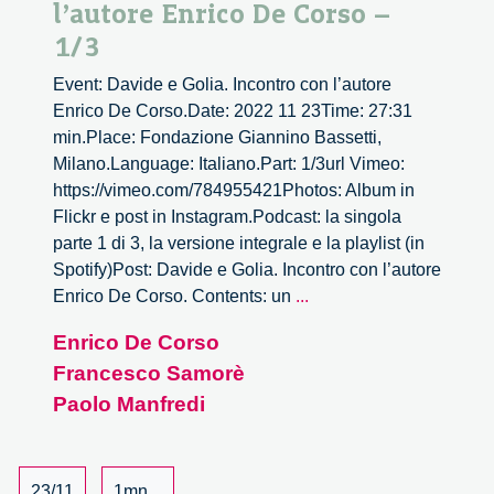
l’autore Enrico De Corso –
1/3
Event: Davide e Golia. Incontro con l’autore
Enrico De Corso.Date: 2022 11 23Time: 27:31
min.Place: Fondazione Giannino Bassetti,
Milano.Language: Italiano.Part: 1/3url Vimeo:
https://vimeo.com/784955421Photos: Album in
Flickr e post in Instagram.Podcast: la singola
parte 1 di 3, la versione integrale e la playlist (in
Spotify)Post: Davide e Golia. Incontro con l’autore
Davide
Enrico De Corso. Contents: un
...
e
Enrico De Corso
Golia.
Francesco Samorè
Incontro
con
Paolo Manfredi
l’autore
Enrico
De
23/11
1mn