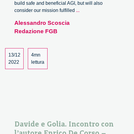
build safe and beneficial AGI, but will also
Un
consider our mission fulfilled
...
chatbot
Alessandro Scoscia
evoluto
Redazione FGB
13/12
4mn
2022
lettura
Davide e Golia. Incontro con
l’autore Enrico De Corso –