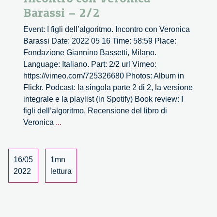
Barassi – 2/2
Event: I figli dell’algoritmo. Incontro con Veronica
Barassi Date: 2022 05 16 Time: 58:59 Place:
Fondazione Giannino Bassetti, Milano.
Language: Italiano. Part: 2/2 url Vimeo:
https://vimeo.com/725326680 Photos: Album in
Flickr. Podcast: la singola parte 2 di 2, la versione
integrale e la playlist (in Spotify) Book review: I
figli dell’algoritmo. Recensione del libro di
I
Veronica
...
figli
dell’algoritmo.
Incontro
16/05
1mn
con
2022
lettura
Veronica
Barassi
–
2/2