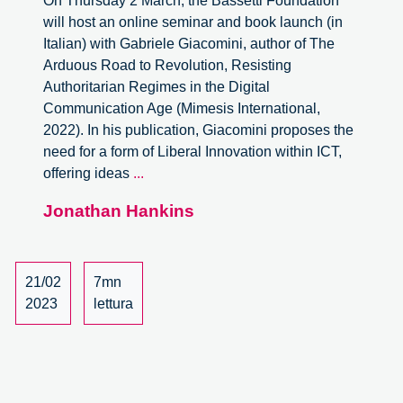
On Thursday 2 March, the Bassetti Foundation
will host an online seminar and book launch (in
Italian) with Gabriele Giacomini, author of The
Arduous Road to Revolution, Resisting
Authoritarian Regimes in the Digital
Communication Age (Mimesis International,
2022). In his publication, Giacomini proposes the
need for a form of Liberal Innovation within ICT,
Liberal
offering ideas
...
Innovation
Jonathan Hankins
In
ICT
21/02
7mn
2023
lettura