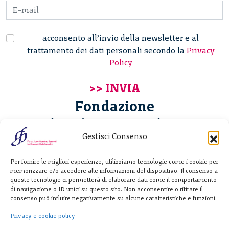
acconsento all’invio della newsletter e al
trattamento dei dati personali secondo la
Privacy
Policy
Fondazione
Giannino Bassetti ETS
Gestisci Consenso
Via Michele Barozzi 4
Per fornire le migliori esperienze, utilizziamo tecnologie come i cookie per
20122 Milano - Italia
memorizzare e/o accedere alle informazioni del dispositivo. Il consenso a
T. +39 02 781933
queste tecnologie ci permetterà di elaborare dati come il comportamento
di navigazione o ID unici su questo sito. Non acconsentire o ritirare il
F. + 39 02 76392030
consenso può influire negativamente su alcune caratteristiche e funzioni.
info@fondazionebassetti.org
Privacy e cookie policy