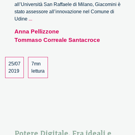
all’Università San Raffaele di Milano, Giacomini è
stato assessore all’innovazione nel Comune di
Potere
Udine
...
digitale:
Anna Pellizzone
fra
Tommaso Correale Santacroce
ideali
e
realtà.
In
25/07
7mn
dialogo
2019
lettura
con
Gabriele
Giacomini
Potere Digitale. Fra ideali e