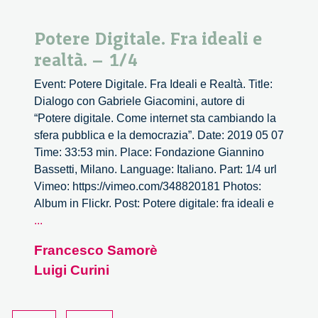
Potere Digitale. Fra ideali e
realtà. – 1/4
Event: Potere Digitale. Fra Ideali e Realtà. Title:
Dialogo con Gabriele Giacomini, autore di
“Potere digitale. Come internet sta cambiando la
sfera pubblica e la democrazia”. Date: 2019 05 07
Time: 33:53 min. Place: Fondazione Giannino
Bassetti, Milano. Language: Italiano. Part: 1/4 url
Vimeo: https://vimeo.com/348820181 Photos:
Album in Flickr. Post: Potere digitale: fra ideali e
Potere
...
Digitale.
Francesco Samorè
Fra
Luigi Curini
ideali
e
realtà.