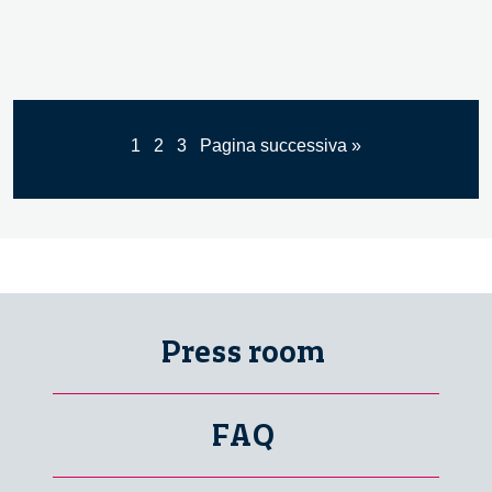
un
destino.
Intervista
a
Luciano
1
2
3
Pagina successiva »
Floridi.
Press room
FAQ