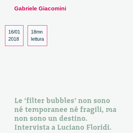
web
Gabriele Giacomini
è
una
risorsa
per
16/01
18mn
la
2018
lettura
politica
ma
solo
se
si
coniuga
con
una
Le ‘filter bubbles’ non sono
forte
né temporanee né fragili, ma
proposta
non sono un destino.
programmat
Intervista a Luciano Floridi.