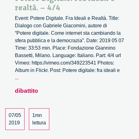
realtà. – 4/4
Event: Potere Digitale. Fra Ideali e Realtà. Title:
Dialogo con Gabriele Giacomini, autore di
“Potere digitale. Come internet sta cambiando la
sfera pubblica e la democrazia”. Date: 2019 05 07
Time: 33:53 min. Place: Fondazione Giannino
Bassetti, Milano. Language: Italiano. Part: 4/4 url
Vimeo: https://vimeo.com/349223541 Photos:
Album in Flickr. Post: Potere digitale: fra ideali e
Potere
...
Digitale.
dibattito
Fra
ideali
e
realtà.
07/05
1mn
–
2019
lettura
4/4