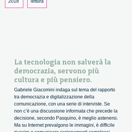
dà
2018
lettura
vita
a
nuove
forme
politich
La tecnologia non salverà la
democrazia, servono più
cultura e più pensiero.
Gabriele Giacomini indaga sul tema del rapporto
tra democrazia e digitalizzazione della
comunicazione, con una serie di interviste. Se
non c’è una discussione informata che precede la
decisione, secondo Pasquino, è meglio astenersi.
Ma su Internet prevalgono le immagini, è difficile