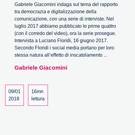
Gabriele Giacomini indaga sul tema del rapporto
tra democrazia e digitalizzazione della
comunicazione, con una serie di interviste. Nel
luglio 2017 abbiamo pubblicato le prime quattro
(con il corredo del video), ora la serie prosegue.
Intervista a Luciano Floridi, 16 giugno 2017.
Secondo Floridi i social media portano per loro
Le
stessa natura all’effetto di inscatolamento
...
‘filter
Gabriele Giacomini
bubbles’
non
sono
né
09/01
16mn
temporanee
2018
lettura
né
fragili,
ma
non
sono