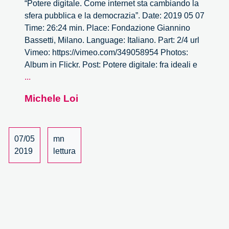
“Potere digitale. Come internet sta cambiando la
sfera pubblica e la democrazia”. Date: 2019 05 07
Time: 26:24 min. Place: Fondazione Giannino
Bassetti, Milano. Language: Italiano. Part: 2/4 url
Vimeo: https://vimeo.com/349058954 Photos:
Album in Flickr. Post: Potere digitale: fra ideali e
Potere
...
Digitale.
Michele Loi
Fra
ideali
e
realtà.
07/05
mn
–
2019
lettura
2/4