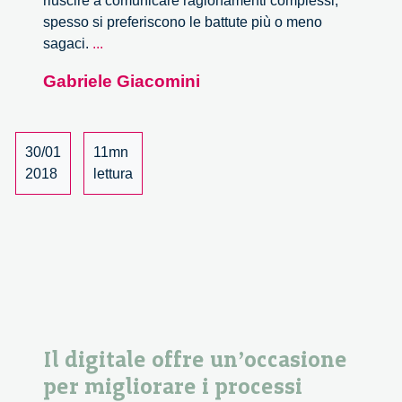
riuscire a comunicare ragionamenti complessi,
spesso si preferiscono le battute più o meno
La
sagaci.
...
tecnologia
Gabriele Giacomini
non
salverà
la
democrazia,
30/01
11mn
servono
2018
lettura
più
cultura
e
più
pensiero.
Il digitale offre un’occasione
per migliorare i processi