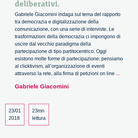
deliberativi.
Gabriele Giacomini indaga sul tema del rapporto
tra democrazia e digitalizzazione della
comunicazione, con una serie di interviste. Le
trasformazioni della democrazia ci impongono di
uscire dal vecchio paradigma della
partecipazione di tipo partitocentrico. Oggi
esistono molte forme di partecipazione: pensiamo
al clicktivism, all’organizzazione di eventi
Il
attraverso la rete, alla firma di petizioni on line
...
digitale
Gabriele Giacomini
offre
un’occa
per
migliora
23/01
23mn
i
2018
lettura
processi
deliberat