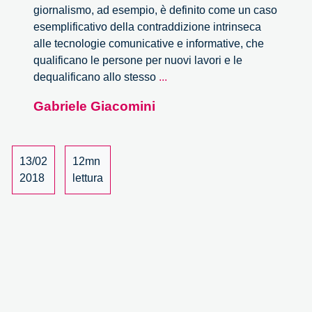
giornalismo, ad esempio, è definito come un caso
esemplificativo della contraddizione intrinseca
alle tecnologie comunicative e informative, che
qualificano le persone per nuovi lavori e le
Ad
dequalificano allo stesso
...
Internet
Gabriele Giacomini
è
attribuito
un
immenso
13/02
12mn
potenziale,
2018
lettura
ma
il
suo
potere
emancipativo
rimane
dubbio.