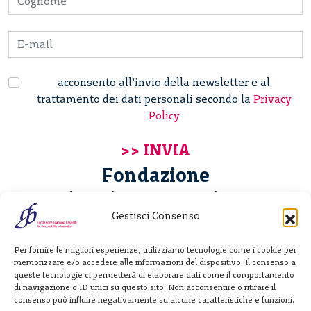
acconsento all’invio della newsletter e al
trattamento dei dati personali secondo la
Privacy
Policy
Fondazione
Giannino Bassetti ETS
Gestisci Consenso
Via Michele Barozzi 4
Per fornire le migliori esperienze, utilizziamo tecnologie come i cookie per
20122 Milano - Italia
memorizzare e/o accedere alle informazioni del dispositivo. Il consenso a
T. +39 02 781933
queste tecnologie ci permetterà di elaborare dati come il comportamento
di navigazione o ID unici su questo sito. Non acconsentire o ritirare il
F. + 39 02 76392030
consenso può influire negativamente su alcune caratteristiche e funzioni.