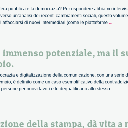
sfera pubblica e la democrazia? Per rispondere abbiamo intervist
raverso un’analisi dei recenti cambiamenti sociali, questo volume
Potere
, l’affacciarsi di nuovi intermediari (come le piattaforme
...
digitale.
Come
internet
sta
un immenso potenziale, ma il 
cambia
io.
la
sfera
razia e digitalizzazione della comunicazione, con una serie di i
pubblic
esempio, è definito come un caso esemplificativo della contraddizi
e
Ad
 persone per nuovi lavori e le dequalificano allo stesso
...
la
Interne
democr
è
attribu
un
nzione della stampa, dà vita a
immen