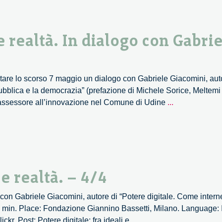
digital
world.
Una
 e realtà. In dialogo con Gabri
tavola
rotonda
are lo scorso 7 maggio un dialogo con Gabriele Giacomini, autore
ubblica e la democrazia” (prefazione di Michele Sorice, Meltemi
Potere
o assessore all’innovazione nel Comune di Udine
...
digitale:
fra
ideali
e
realtà.
 e realtà. – 4/4
In
dialogo
go con Gabriele Giacomini, autore di “Potere digitale. Come inter
con
min. Place: Fondazione Giannino Bassetti, Milano. Language: Ita
Gabriele
Potere
r. Post: Potere digitale: fra ideali e
...
Giacomini