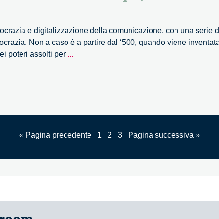
potenz
ma
il
crazia e digitalizzazione della comunicazione, con una serie di 
suo
razia. Non a caso è a partire dal ‘500, quando viene inventata 
potere
Internet
i poteri assolti per
...
emanci
è
riman
simile
dubbio
all’invenzione
della
stampa,
dà
« Pagina precedente
1
2
3
Pagina successiva »
vita
a
nuove
forme
politiche.