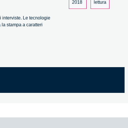
iale,
2018
lettura
interviste. Le tecnologie
la stampa a caratteri
pativo
e
.