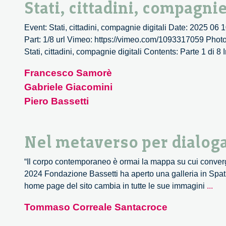
Stati, cittadini, compagnie
Event: Stati, cittadini, compagnie digitali Date: 2025 0
Part: 1/8 url Vimeo: https://vimeo.com/1093317059 Photos: 
Stati, cittadini, compagnie digitali Contents: Parte 1 d
Francesco Samorè
Gabriele Giacomini
Piero Bassetti
Nel metaverso per dialog
“Il corpo contemporaneo è ormai la mappa su cui converg
2024 Fondazione Bassetti ha aperto una galleria in Spati
Nel
home page del sito cambia in tutte le sue immagini
...
met
Tommaso Correale Santacroce
per
dia