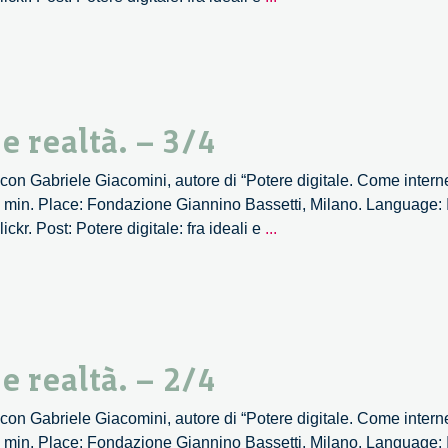
Digitale.
Fra
ideali
e
realtà.
 e realtà. – 3/4
–
4/4
go con Gabriele Giacomini, autore di “Potere digitale. Come inter
min. Place: Fondazione Giannino Bassetti, Milano. Language: Ita
Potere
r. Post: Potere digitale: fra ideali e
...
Digitale.
Fra
ideali
e
realtà.
 e realtà. – 2/4
–
3/4
go con Gabriele Giacomini, autore di “Potere digitale. Come inter
min. Place: Fondazione Giannino Bassetti, Milano. Language: Ita