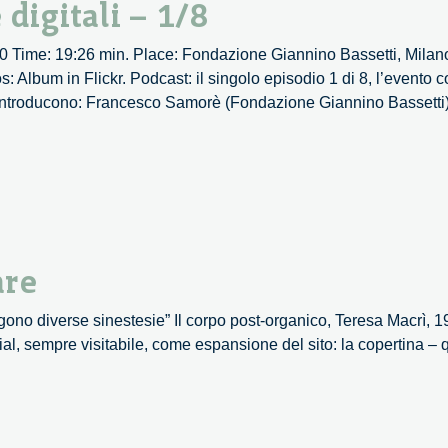
 digitali – 1/8
6 10 Time: 19:26 min. Place: Fondazione Giannino Bassetti, Milan
Album in Flickr. Podcast: il singolo episodio 1 di 8, l’evento co
i 8 Introducono: Francesco Samorè (Fondazione Giannino Bassetti
are
ono diverse sinestesie” Il corpo post-organico, Teresa Macrì, 
al, sempre visitabile, come espansione del sito: la copertina – 
averso
logare