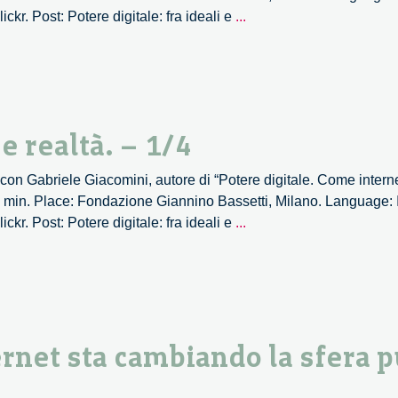
Potere
r. Post: Potere digitale: fra ideali e
...
Digitale.
Fra
ideali
e
realtà.
 e realtà. – 1/4
–
2/4
go con Gabriele Giacomini, autore di “Potere digitale. Come inter
min. Place: Fondazione Giannino Bassetti, Milano. Language: Ita
Potere
r. Post: Potere digitale: fra ideali e
...
Digitale.
Fra
ideali
e
realtà.
rnet sta cambiando la sfera p
–
1/4