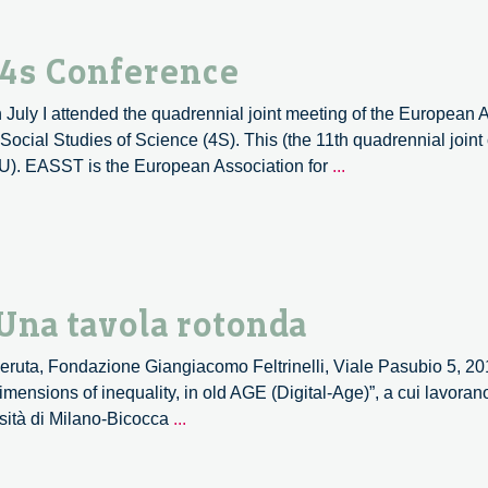
 4s Conference
uly I attended the quadrennial joint meeting of the European A
ocial Studies of Science (4S). This (the 11th quadrennial join
Thoughts
(VU). EASST is the European Association for
...
from
the
EASST
4s
Conference
 Una tavola rotonda
ruta, Fondazione Giangiacomo Feltrinelli, Viale Pasubio 5, 2015
mensions of inequality, in old AGE (Digital-Age)”, a cui lavorano 
Ageing
rsità di Milano-Bicocca
...
in
a