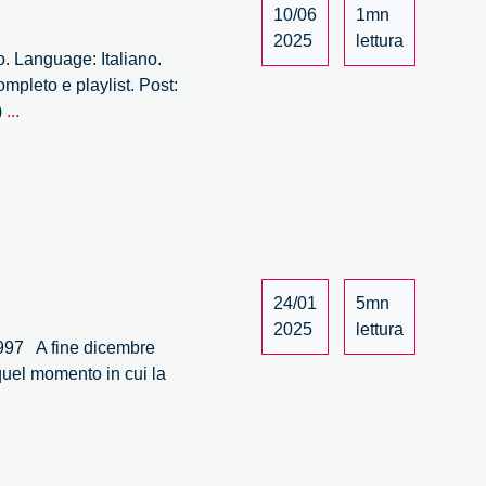
10/06
1mn
2025
lettura
o. Language: Italiano.
mpleto e playlist. Post:
Stati,
)
...
cittadini,
compagnie
digitali
–
1/8
24/01
5mn
2025
lettura
1997 A fine dicembre
quel momento in cui la