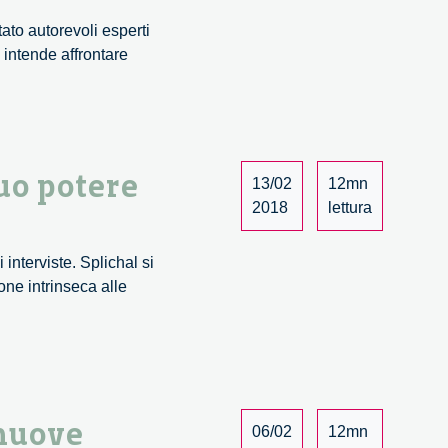
ato autorevoli esperti
 intende affrontare
suo potere
13/02
12mn
ndo
2018
lettura
nterviste. Splichal si
a
one intrinseca alle
t
azia
ito
 nuove
so
06/02
12mn