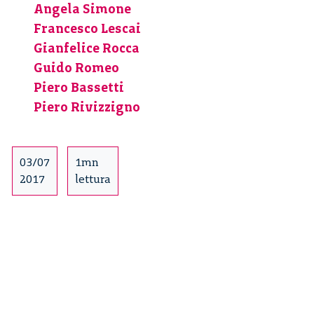
Angela Simone
responsabilit
Francesco Lescai
della
Precision
Gianfelice Rocca
Medicine.
Guido Romeo
Un
Piero Bassetti
incontro
Piero Rivizzigno
con
Francesco
Lescai.
03/07
1mn
4/4
2017
lettura