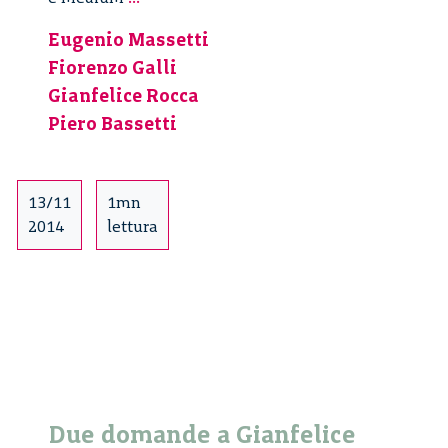
il
Eugenio Massetti
presente,
Fiorenzo Galli
guardare
lontano
Gianfelice Rocca
–
Piero Bassetti
1/2
13/11
1mn
2014
lettura
Due domande a Gianfelice