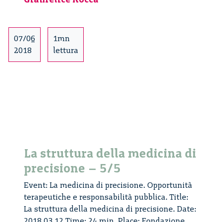
medicina
di
precisione
07/06
1mn
–
2018
lettura
5/5
La struttura della medicina di
precisione – 5/5
Event: La medicina di precisione. Opportunità
terapeutiche e responsabilità pubblica. Title:
La struttura della medicina di precisione. Date:
2018 03 12 Time: 24 min. Place: Fondazione