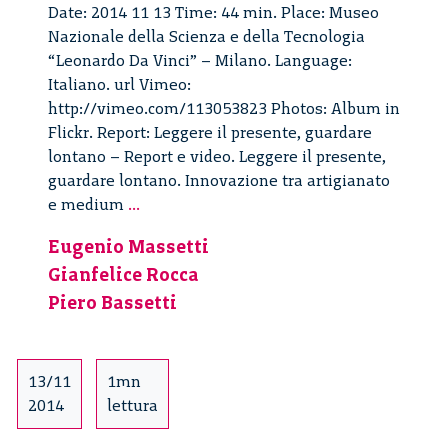
Date: 2014 11 13 Time: 44 min. Place: Museo
Nazionale della Scienza e della Tecnologia
“Leonardo Da Vinci” – Milano. Language:
Italiano. url Vimeo:
http://vimeo.com/113053823 Photos: Album in
Flickr. Report: Leggere il presente, guardare
lontano – Report e video. Leggere il presente,
guardare lontano. Innovazione tra artigianato
Leggere
e medium
...
il
Eugenio Massetti
presente,
Gianfelice Rocca
guardare
lontano
Piero Bassetti
–
2/2
13/11
1mn
2014
lettura