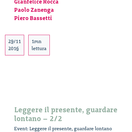
responsibility.
Gianfelice Rocca
A
Paolo Zanenga
dialogue
Piero Bassetti
with
David
Guston
29/11
1mn
–
2016
lettura
2/3
Leggere il presente, guardare
lontano – 2/2
Event: Leggere il presente, guardare lontano