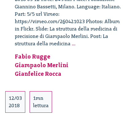
Giannino Bassetti, Milano. Language: Italiano.
Part: 5/5 url Vimeo:
https://vimeo.com/260421023 Photos: Album
in Flickr. Slide: La struttura della medicina di
precisione di Giampaolo Merlini. Post: La
La
struttura della medicina
...
struttura
Fabio Rugge
della
Giampaolo Merlini
medicina
di
Gianfelice Rocca
precisione
–
5/5
12/03
1mn
2018
lettura