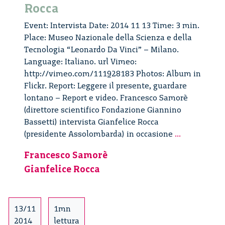
Rocca
Event: Intervista Date: 2014 11 13 Time: 3 min.
Place: Museo Nazionale della Scienza e della
Tecnologia “Leonardo Da Vinci” – Milano.
Language: Italiano. url Vimeo:
http://vimeo.com/111928183 Photos: Album in
Flickr. Report: Leggere il presente, guardare
lontano – Report e video. Francesco Samorè
(direttore scientifico Fondazione Giannino
Bassetti) intervista Gianfelice Rocca
Due
(presidente Assolombarda) in occasione
...
domande
Francesco Samorè
a
Gianfelice Rocca
Gianfelice
Rocca
13/11
1mn
2014
lettura