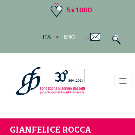
5x1000
ITA
ENG
Toggl
GIANFELICE ROCCA