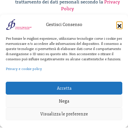
trattamento dei dati personali secondo la
Privacy
Policy
Gestisci Consenso
Fondazione
Per fornire le migliori esperienze, utilizziamo tecnologie come i cookie per
Giannino Bassetti ETS
memorizzare e/o accedere alle informazioni del dispositivo. Il consenso a
queste tecnologie ci permetterà di elaborare dati come il comportamento
di navigazione o ID unici su questo sito. Non acconsentire o ritirare il
consenso può influire negativamente su alcune caratteristiche e funzioni.
Via Michele Barozzi 4
20122 Milano - Italia
Privacy e cookie policy
T. +39 02 781933
F. + 39 02 76392030
Accetta
info@fondazionebassetti.org
Nega
p.i. 12520270153
Visualizza le preferenze