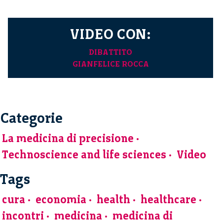
VIDEO CON:
DIBATTITO
GIANFELICE ROCCA
Categorie
La medicina di precisione
Technoscience and life sciences
Video
Tags
cura
economia
health
healthcare
incontri
medicina
medicina di