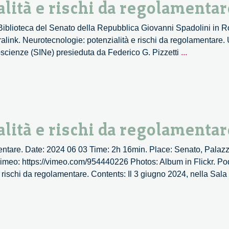
lità e rischi da regolamentar
a Biblioteca del Senato della Repubblica Giovanni Spadolini in R
ralink. Neurotecnologie: potenzialità e rischi da regolamentare.
Neurotecno
uroscienze (SINe) presieduta da Federico G. Pizzetti
...
potenzialità
e
rischi
da
regolament
lità e rischi da regolamentar
mentare. Date: 2024 06 03 Time: 2h 16min. Place: Senato, Palaz
Vimeo: https://vimeo.com/954440226 Photos: Album in Flickr. Podc
 rischi da regolamentare. Contents: Il 3 giugno 2024, nella Sala