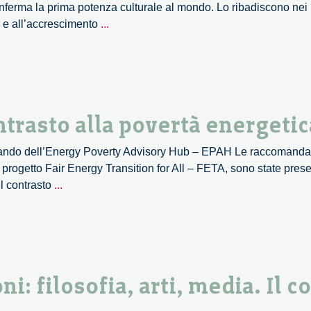
nferma la prima potenza culturale al mondo. Lo ribadiscono nei l
Italiani
sa e all’accrescimento
...
ed
italici
verso
le
elezioni
ntrasto alla povertà energetic
europee
bando dell’Energy Poverty Advisory Hub – EPAH Le raccomandazi
 progetto Fair Energy Transition for All – FETA, sono state pres
Il
l contrasto
...
ruolo
dei
comuni
nel
contrasto
ni: filosofia, arti, media. Il 
alla
povertà