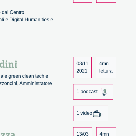
o dal Centro
ali e Digital Humanities e
dini
03/11
4mn
2021
lettura
onale green clean tech e
azzoncini, Amministratore
1 podcast
1 video
ezza
13/03
4mn