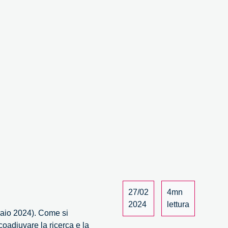
regolamentare
27/02
4mn
2024
lettura
braio 2024). Come si
coadiuvare la ricerca e la