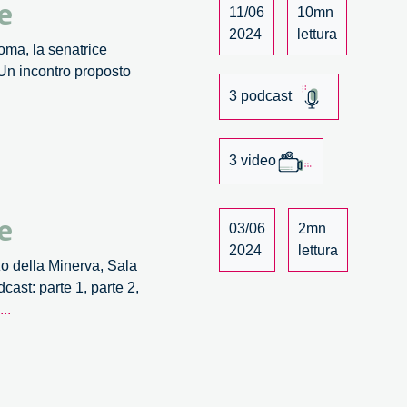
e
11/06
10mn
2024
lettura
oma, la senatrice
 Un incontro proposto
logie:
3 podcast
3 video
are
e
03/06
2mn
2024
lettura
zo della Minerva, Sala
ast: parte 1, parte 2,
Neurotecnologie:
...
potenzialità
e
rischi
da