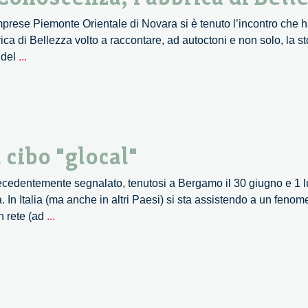
cittadini
rese Piemonte Orientale di Novara si è tenuto l’incontro che ha 
 di Bellezza volto a raccontare, ad autoctoni e non solo, la sto
Casa
o del
...
Bossi
Cantiere
della
Conoscenza,
Fabbrica
 cibo "glocal"
di
Bellezza
ecedentemente segnalato, tenutosi a Bergamo il 30 giugno e 1 l
 In Italia (ma anche in altri Paesi) si sta assistendo a un fenom
Un’agenda
n rete (ad
...
di
ricerca
per
il
cibo