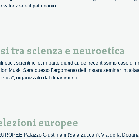
Arte
er valorizzare il patrimonio
...
e
creatività
alla
prova
delle
isi tra scienza e neuroetica
intelligenze
artificiali
 etici, scientifici e, in parte giuridici, del recentissimo caso di 
on Musk. Sarà questo l’argomento dell’instant seminar intitolat
Il
roetica”, organizzato dal dipartimento
...
caso
Neuralink:
un’analisi
tra
scienza
e elezioni europee
e
neuroetica
OPEE Palazzo Giustiniani (Sala Zuccari), Via della Dogana