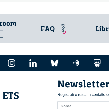
"glocal"
 room
FAQ
Libr
Newslette
i ETS
Registrati e resta in contatto