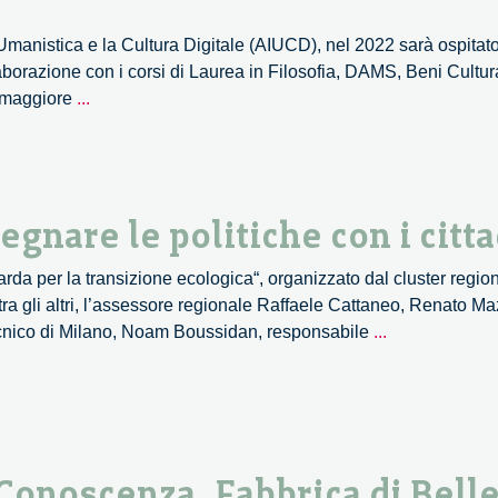
energetica
Umanistica e la Cultura Digitale (AIUCD), nel 2022 sarà ospitat
llaborazione con i corsi di Laurea in Filosofia, DAMS, Beni Cultur
Culture
a maggiore
...
digitali-
intersezioni:
filosofia,
arti,
egnare le politiche con i citta
media.
Il
barda per la transizione ecologica“, organizzato dal cluster regi
convegno
 tra gli altri, l’assessore regionale Raffaele Cattaneo, Renato M
AIUCD.
Transizione
tecnico di Milano, Noam Boussidan, responsabile
...
ecologica:
disegnare
le
politiche
con
 Conoscenza, Fabbrica di Bell
i