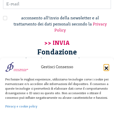
acconsento all’invio della newsletter e al
trattamento dei dati personali secondo la
Privacy
Policy
Fondazione
Giannino Bassetti ETS
Gestisci Consenso
Via Michele Barozzi 4
Per fornire le migliori esperienze, utilizziamo tecnologie come i cookie per
20122 Milano - Italia
memorizzare e/o accedere alle informazioni del dispositivo. Il consenso a
T. +39 02 781933
queste tecnologie ci permetterà di elaborare dati come il comportamento
di navigazione o ID unici su questo sito. Non acconsentire o ritirare il
F. + 39 02 76392030
consenso può influire negativamente su alcune caratteristiche e funzioni.
info@fondazionebassetti.org
Privacy e cookie policy