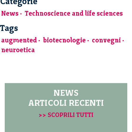
Categorie
News
Technoscience and life sciences
Tags
augmented
biotecnologie
convegni
neuroetica
NEWS
ARTICOLI RECENTI
>> SCOPRILI TUTTI