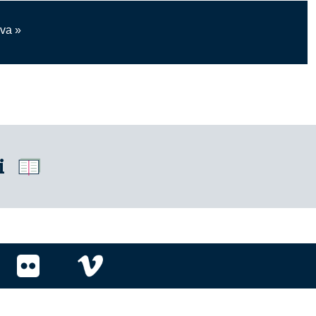
va »
i