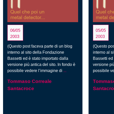
06/05
05/05
2003
2003
(Questo post faceva parte di un blog
(Questo pos
interno al sito della Fondazione
interno al 
Bassetti ed è stato importato dalla
Bassetti ed 
versione più antica del sito. In fondo è
versione più
Attorno
possibile vedere l’immagine di
...
possibile v
a
Tommaso Correale
Tommaso
noi
Santacroce
Santacr
come…
?