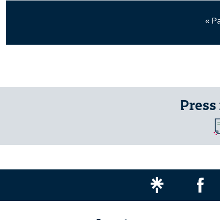
« P
Press