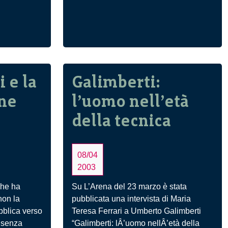
 e la
Galimberti:
ne
l’uomo nell’età
della tecnica
08/04
2003
che ha
Su L’Arena del 23 marzo è stata
non la
pubblicata una intervista di Maria
bblica verso
Teresa Ferrari a Umberto Galimberti
, senza
“Galimberti: lÂ’uomo nellÂ’età della