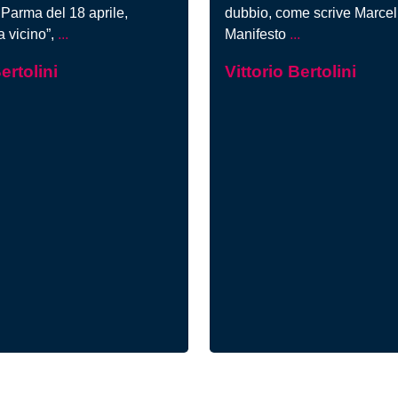
 Parma del 18 aprile,
dubbio, come scrive Marcell
Severino,
Marcello
 vicino”,
...
Manifesto
...
l’Islam
Cini
ertolini
Vittorio Bertolini
e
e
il
la
dominio
manipolazione
della
della
tecnica
vita