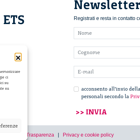
Newslette
i ETS
Registrati e resta in contatto
 memorizzare
ie ci
ci su
acconsento all’invio dell
nte su
personali secondo la
Priv
referenze
Trasparenza
|
Privacy e cookie policy