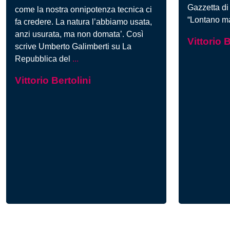
Gazzetta di
come la nostra onnipotenza tecnica ci
“Lontano ma
fa credere. La natura l’abbiamo usata,
anzi usurata, ma non domata’. Così
Vittorio B
scrive Umberto Galimberti su La
Polmonite
Repubblica del
...
atipica
Vittorio Bertolini
e
responsabilità:
Galimberti,
Tognotti
e
Boncinelli