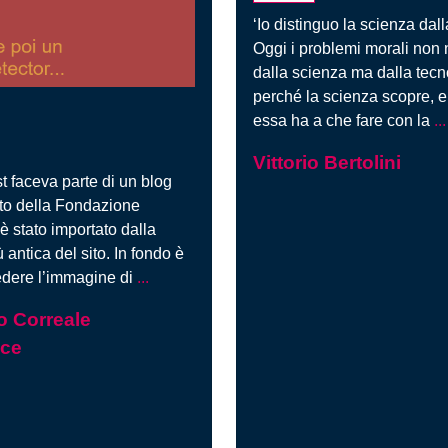
‘Io distinguo la scienza dall
Oggi i problemi morali non
dalla scienza ma dalla tecn
perché la scienza scopre, e
essa ha a che fare con la
...
Vittorio Bertolini
t faceva parte di un blog
sito della Fondazione
è stato importato dalla
 antica del sito. In fondo è
Quel
edere l’immagine di
...
che
 Correale
poi
oce
un
metal
detector…