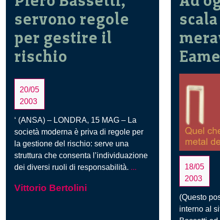
Piero Bassetti,
Ad og
servono regole
scala 
per gestire il
merav
rischio
Eame
20/05
2003
‘ (ANSA) – LONDRA, 15 MAG – La
società moderna è priva di regole per
la gestione del rischio: serve una
struttura che consenta l’individuazione
Piero
18/05
dei diversi ruoli di responsabilità.
...
Bassetti,
2003
Vittorio Bertolini
servono
(Questo pos
regole
interno al 
per