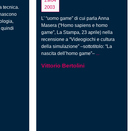
29/04
a tecnica.
2003
 nascono
L’ “uomo game” di cui parla Anna
ologia,
Masera (“Homo sapiens e homo
 quindi
game”, La Stampa, 23 aprile) nella
Una
recensione a “Videogiochi e cultura
nuova
della simulazione” –sottotitolo: “La
etica
Videogiochi
nascita dell’homo game”–
...
per
e
la
Vittorio Bertolini
il
scienza
nuovo
simbionte
‘uomo-
console’