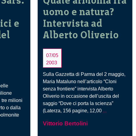
 Sars.
Quale armonia fra
uomo e natura?
ci e
Intervista ad
del
Alberto Oliverio
07/05
2003
Sulla Gazzetta di Parma del 2 maggio,
Maria Mataluno nell’articolo “Cloni
elle
senza frontiere” intervista Alberto
ilione
Oliverio in occasione dell’uscita del
 tre milioni
saggio “Dove ci porta la scienza”
rto o dalla
Quale
(Laterza, 156 pagine, 12,00
...
polmonite
armonia
ra
Vittorio Bertolini
fra
uomo