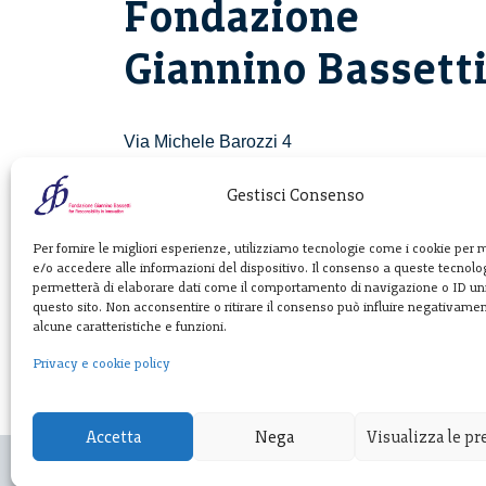
Fondazione
Giannino Bassett
Via Michele Barozzi 4
20122 Milano - Italia
T. +39 02 781933
Gestisci Consenso
F. + 39 02 76392030
Per fornire le migliori esperienze, utilizziamo tecnologie come i cookie per
e/o accedere alle informazioni del dispositivo. Il consenso a queste tecnolog
info@fondazionebassetti.org
permetterà di elaborare dati come il comportamento di navigazione o ID uni
questo sito. Non acconsentire o ritirare il consenso può influire negativame
p.i. 12520270153
alcune caratteristiche e funzioni.
Privacy e cookie policy
Accetta
Nega
Visualizza le p