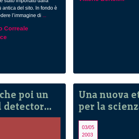
Sars
è stato importato dalla
Dati
 antica del sito. In fondo è
Ad
epid
edere l’immagine di
...
ognuno
e
 Correale
la
perc
oce
sua
del
scala
risch
(i
meravigliosi
Eames)
che poi un
Una nuova e
l detector…
per la scienz
03/05
2003