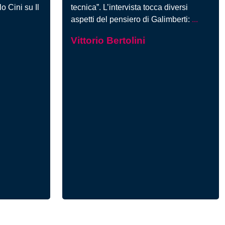
o Cini su Il
tecnica”. L’intervista tocca diversi
Galimbe
aspetti del pensiero di Galimberti:
...
l’uomo
Vittorio Bertolini
nell’età
della
tecnica