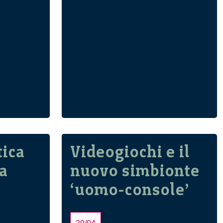
.
e
natura?
emiologici
Intervista
ad
ezione
Alberto
Oliverio
io
tica
Videogiochi e il
a
nuovo simbionte
‘uomo-console’