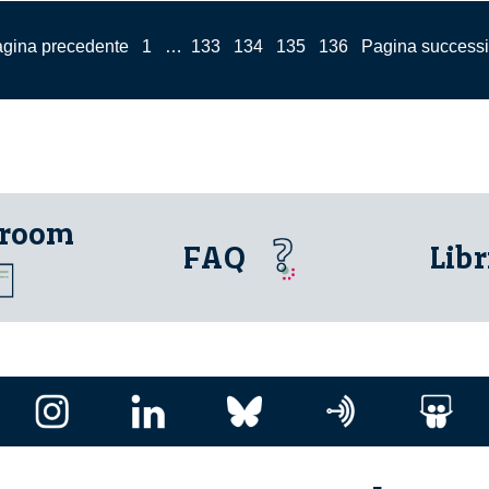
agina precedente
1
…
133
134
135
136
Pagina successi
 room
FAQ
Libr