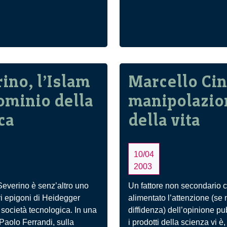
ino, l’Islam
Marcello Cini
dominio della
manipolazio
ca
della vita
10/04
2003
everino è senz’altro uno
Un fattore non secondario 
i epigoni di Heidegger
alimentato l’attenzione (se 
a società tecnologica. In una
diffidenza) dell’opinione pu
 Paolo Ferrandi, sulla
i prodotti della scienza vi è