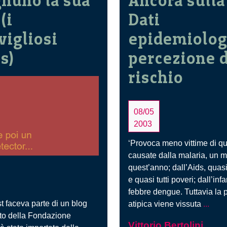
nuno la sua
Ancora sulla
(i
Dati
igliosi
epidemiologi
s)
percezione 
rischio
08/05
2003
‘Provoca meno vittime di qu
causate dalla malaria, un m
quest’anno; dall’Aids, quasi
e quasi tutti poveri; dall’infa
febbre dengue. Tuttavia la 
Anco
t faceva parte di un blog
atipica viene vissuta
...
sulla
sito della Fondazione
Vittorio Bertolini