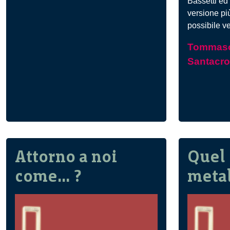
Bassetti ed 
gestire
versione più
il
possibile v
rischio
Tommaso
Santacr
Attorno a noi
Quel 
come… ?
meta