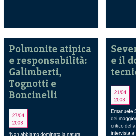
Polmonite atipica
Sever
e responsabilità:
e il 
Galimberti,
tecni
Tognotti e
Boncinelli
21/04
2003
Emanuele S
27/04
dei maggior
2003
critico dell
intervista a
‘Non abbiamo dominato la natura