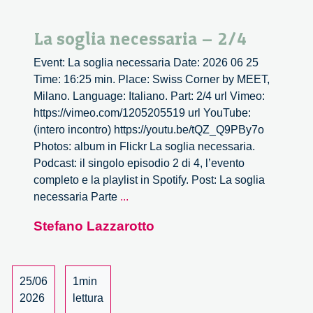
La soglia necessaria – 2/4
Event: La soglia necessaria Date: 2026 06 25
Time: 16:25 min. Place: Swiss Corner by MEET,
Milano. Language: Italiano. Part: 2/4 url Vimeo:
https://vimeo.com/1205205519 url YouTube:
(intero incontro) https://youtu.be/tQZ_Q9PBy7o
Photos: album in Flickr La soglia necessaria.
Podcast: il singolo episodio 2 di 4, l’evento
completo e la playlist in Spotify. Post: La soglia
La
necessaria Parte
...
soglia
Stefano Lazzarotto
necessaria
–
2/4
25/06
1min
2026
lettura