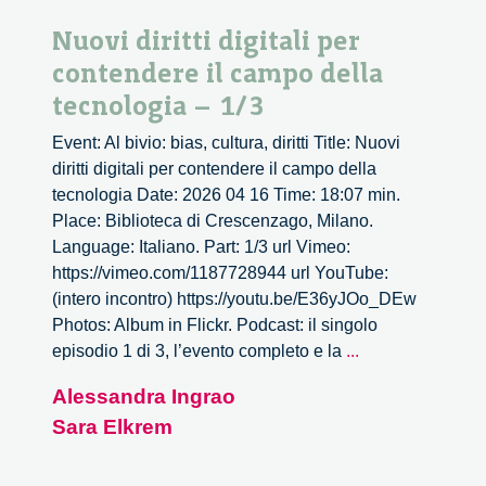
Nuovi diritti digitali per
contendere il campo della
tecnologia – 1/3
Event: Al bivio: bias, cultura, diritti Title: Nuovi
diritti digitali per contendere il campo della
tecnologia Date: 2026 04 16 Time: 18:07 min.
Place: Biblioteca di Crescenzago, Milano.
Language: Italiano. Part: 1/3 url Vimeo:
https://vimeo.com/1187728944 url YouTube:
(intero incontro) https://youtu.be/E36yJOo_DEw
Photos: Album in Flickr. Podcast: il singolo
Nuovi
episodio 1 di 3, l’evento completo e la
...
diritti
Alessandra Ingrao
digitali
Sara Elkrem
per
contendere
il