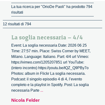
La tua ricerca per "OrioDe Paoli" ha prodotto 794
risultati
12 risultati di 794
La soglia necessaria – 4/4
Event: La soglia necessaria Date: 2026 06 25
Time: 27:57 min. Place: Swiss Corner by MEET,
Milano. Language: Italiano. Part: 4/4 url Vimeo:
https://vimeo.com/1205207851 url YouTube:
(intero incontro) https://youtu.be/tQZ_Q9PBy7o
Photos: album in Flickr La soglia necessaria.
Podcast: il singolo episodio 4 di 4, l’evento
completo e la playlist in Spotify. Post: La soglia
La
necessaria Parte
...
soglia
Nicola Felder
necessaria