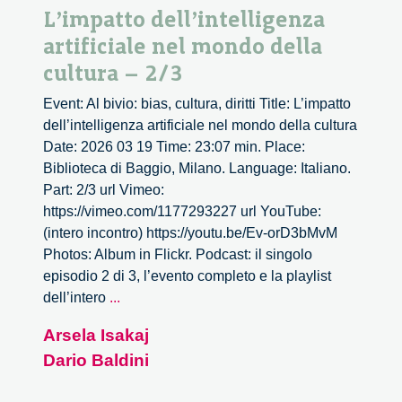
L’impatto dell’intelligenza
artificiale nel mondo della
cultura – 2/3
Event: Al bivio: bias, cultura, diritti Title: L’impatto
dell’intelligenza artificiale nel mondo della cultura
Date: 2026 03 19 Time: 23:07 min. Place:
Biblioteca di Baggio, Milano. Language: Italiano.
Part: 2/3 url Vimeo:
https://vimeo.com/1177293227 url YouTube:
(intero incontro) https://youtu.be/Ev-orD3bMvM
Photos: Album in Flickr. Podcast: il singolo
episodio 2 di 3, l’evento completo e la playlist
L’impatto
dell’intero
...
dell’intelligenza
Arsela Isakaj
artificiale
Dario Baldini
nel
mondo