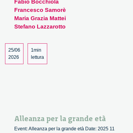
Fabio Bocchiola
necessaria
Francesco Samorè
–
1/4
Maria Grazia Mattei
Stefano Lazzarotto
25/06
1min
2026
lettura
Alleanza per la grande età
Event: Alleanza per la grande età Date: 2025 11