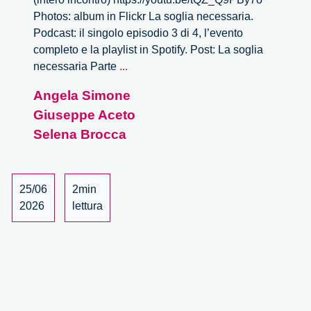
Photos: album in Flickr La soglia necessaria.
Podcast: il singolo episodio 3 di 4, l’evento
completo e la playlist in Spotify. Post: La soglia
La
necessaria Parte
...
soglia
Angela Simone
necessaria
Giuseppe Aceto
–
3/4
Selena Brocca
25/06
2min
2026
lettura