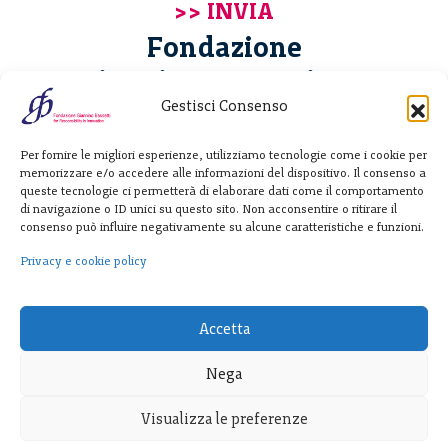
Fondazione
Giannino Bassetti ETS
Gestisci Consenso
Via Michele Barozzi 4
Per fornire le migliori esperienze, utilizziamo tecnologie come i cookie per
20122 Milano - Italia
memorizzare e/o accedere alle informazioni del dispositivo. Il consenso a
T. +39 02 781933
queste tecnologie ci permetterà di elaborare dati come il comportamento
di navigazione o ID unici su questo sito. Non acconsentire o ritirare il
F. + 39 02 76392030
consenso può influire negativamente su alcune caratteristiche e funzioni.
info@fondazionebassetti.org
Privacy e cookie policy
p.i. 12520270153
Accetta
Nega
Visualizza le preferenze
Trasparenza
|
Privacy e cookie policy