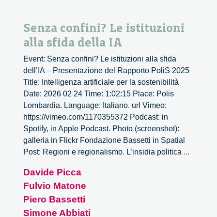
Senza confini? Le istituzioni
alla sfida della IA
Event: Senza confini? Le istituzioni alla sfida
dell’IA – Presentazione del Rapporto PoliS 2025
Title: Intelligenza artificiale per la sostenibilità
Date: 2026 02 24 Time: 1:02:15 Place: Polis
Lombardia. Language: Italiano. url Vimeo:
https://vimeo.com/1170355372 Podcast: in
Spotify, in Apple Podcast. Photo (screenshot):
galleria in Flickr Fondazione Bassetti in Spatial
Senza
Post: Regioni e regionalismo. L’insidia politica
...
confini?
Davide Picca
Le
Fulvio Matone
istituzio
alla
Piero Bassetti
sfida
Simone Abbiati