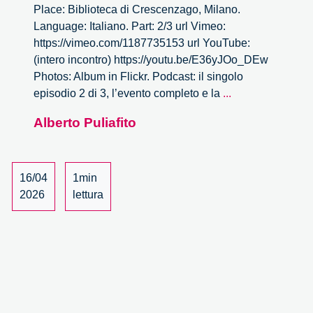
Place: Biblioteca di Crescenzago, Milano.
Language: Italiano. Part: 2/3 url Vimeo:
https://vimeo.com/1187735153 url YouTube:
(intero incontro) https://youtu.be/E36yJOo_DEw
Photos: Album in Flickr. Podcast: il singolo
Nuovi
episodio 2 di 3, l’evento completo e la
...
diritti
Alberto Puliafito
digitali
per
contendere
il
16/04
1min
campo
2026
lettura
della
tecnologia
–
2/3