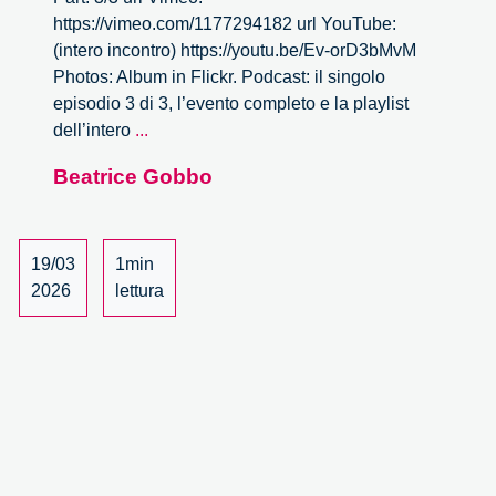
https://vimeo.com/1177294182 url YouTube:
(intero incontro) https://youtu.be/Ev-orD3bMvM
Photos: Album in Flickr. Podcast: il singolo
episodio 3 di 3, l’evento completo e la playlist
L’impatto
dell’intero
...
dell’intelligenza
Beatrice Gobbo
artificiale
nel
mondo
della
19/03
1min
cultura
2026
lettura
–
3/3