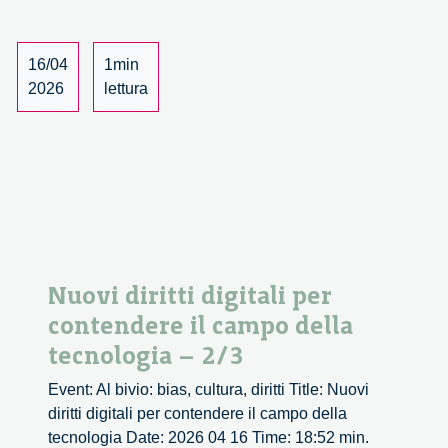
per
contendere
il
16/04
1min
campo
2026
lettura
della
tecnologia
–
3/3
Nuovi diritti digitali per
contendere il campo della
tecnologia – 2/3
Event: Al bivio: bias, cultura, diritti Title: Nuovi
diritti digitali per contendere il campo della
tecnologia Date: 2026 04 16 Time: 18:52 min.