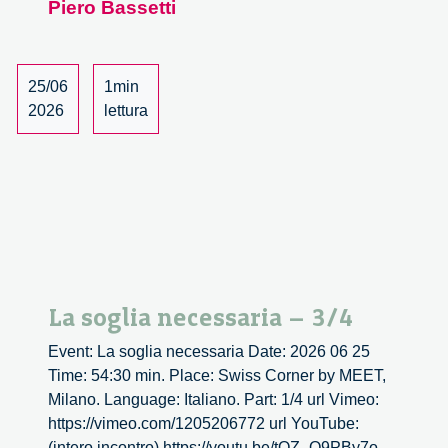
Piero Bassetti
–
4/4
25/06
1min
2026
lettura
La soglia necessaria – 3/4
Event: La soglia necessaria Date: 2026 06 25
Time: 54:30 min. Place: Swiss Corner by MEET,
Milano. Language: Italiano. Part: 1/4 url Vimeo:
https://vimeo.com/1205206772 url YouTube:
(intero incontro) https://youtu.be/tQZ_Q9PBy7o