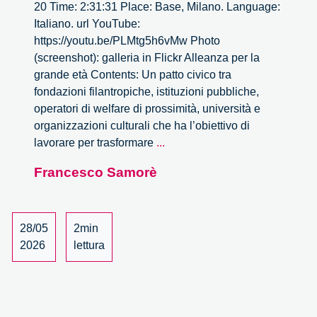
20 Time: 2:31:31 Place: Base, Milano. Language:
Italiano. url YouTube:
https://youtu.be/PLMtg5h6vMw Photo
(screenshot): galleria in Flickr Alleanza per la
grande età Contents: Un patto civico tra
fondazioni filantropiche, istituzioni pubbliche,
operatori di welfare di prossimità, università e
organizzazioni culturali che ha l’obiettivo di
Alleanza
lavorare per trasformare
...
per
Francesco Samorè
la
grande
età
28/05
2min
2026
lettura