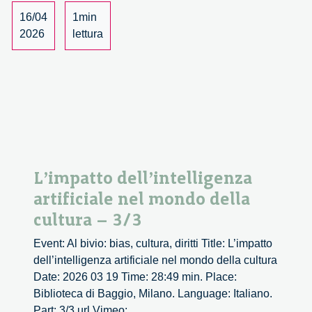
campo
16/04
1min
della
2026
lettura
tecnologia
–
1/3
L’impatto dell’intelligenza
artificiale nel mondo della
cultura – 3/3
Event: Al bivio: bias, cultura, diritti Title: L’impatto
dell’intelligenza artificiale nel mondo della cultura
Date: 2026 03 19 Time: 28:49 min. Place:
Biblioteca di Baggio, Milano. Language: Italiano.
Part: 3/3 url Vimeo: