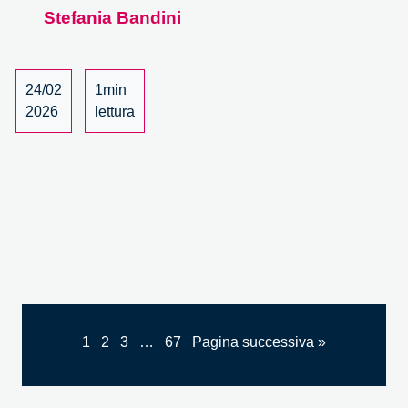
della
Stefania Bandini
IA
24/02
1min
2026
lettura
1
2
3
…
67
Pagina successiva »