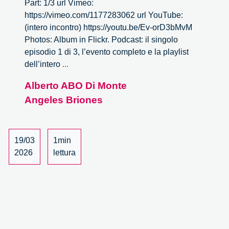
Part: 1/3 url Vimeo:
https://vimeo.com/1177283062 url YouTube:
(intero incontro) https://youtu.be/Ev-orD3bMvM
Photos: Album in Flickr. Podcast: il singolo
episodio 1 di 3, l’evento completo e la playlist
L’impatto
dell’intero
...
dell’intelligenza
Alberto ABO Di Monte
artificiale
Angeles Briones
nel
mondo
della
cultura
19/03
1min
–
2026
lettura
1/3