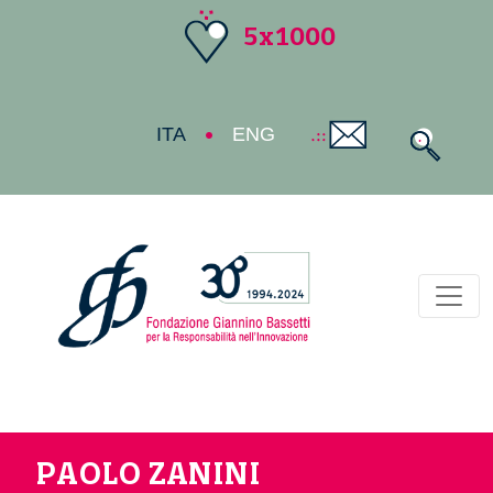
5x1000
ITA
ENG
Toggl
PAOLO ZANINI