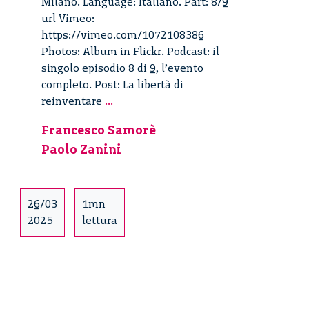
Milano. Language: Italiano. Part: 8/9
url Vimeo:
https://vimeo.com/1072108386
Photos: Album in Flickr. Podcast: il
singolo episodio 8 di 9, l’evento
completo. Post: La libertà di
La
reinventare
...
libertà
Francesco Samorè
di
Paolo Zanini
reinventare
Milano
–
8/9
26/03
1mn
2025
lettura