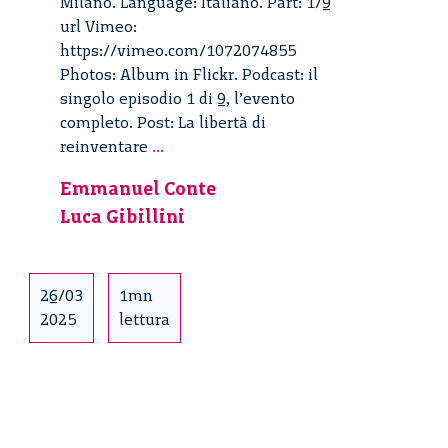
Milano. Language: Italiano. Part: 1/9
url Vimeo:
https://vimeo.com/1072074855
Photos: Album in Flickr. Podcast: il
singolo episodio 1 di 9, l’evento
completo. Post: La libertà di
La
reinventare
...
libertà
Emmanuel Conte
di
Luca Gibillini
reinventare
Milano
–
1/9
26/03
1mn
2025
lettura