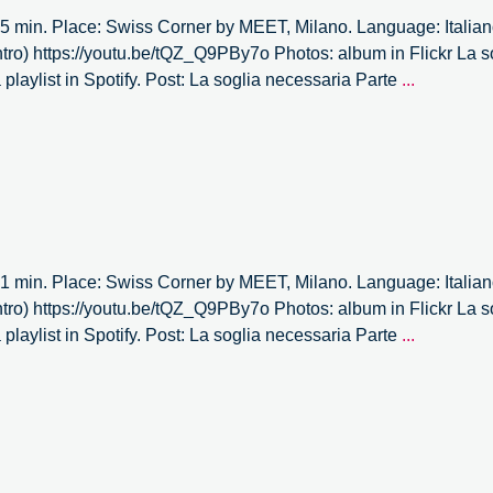
5 min. Place: Swiss Corner by MEET, Milano. Language: Italiano
tro) https://youtu.be/tQZ_Q9PBy7o Photos: album in Flickr La s
La
 playlist in Spotify. Post: La soglia necessaria Parte
...
soglia
necessari
–
2/4
1 min. Place: Swiss Corner by MEET, Milano. Language: Italiano
tro) https://youtu.be/tQZ_Q9PBy7o Photos: album in Flickr La s
La
 playlist in Spotify. Post: La soglia necessaria Parte
...
soglia
necessari
–
1/4