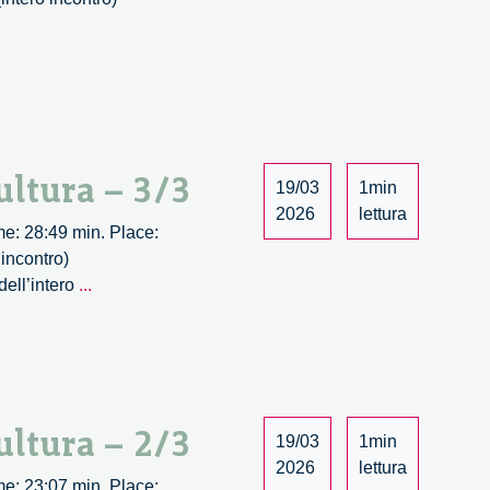
i
li
endere
ultura – 3/3
po
19/03
1min
2026
lettura
Time: 28:49 min. Place:
logia
incontro)
L’impatto
dell’intero
...
dell’intelligenza
artificiale
nel
mondo
della
ultura – 2/3
cultura
19/03
1min
–
2026
lettura
Time: 23:07 min. Place: