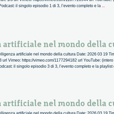
2/3
Nuov
dcast: il singolo episodio 1 di 3, l’evento completo e la
...
diritti
digita
per
cont
il
a artificiale nel mondo della c
cam
della
l’intelligenza artificiale nel mondo della cultura Date: 2026 03 19 
tecno
/3 url Vimeo: https://vimeo.com/1177294182 url YouTube: (intero 
–
ast: il singolo episodio 3 di 3, l’evento completo e la playlist 
1/3
a artificiale nel mondo della c
l’intelligenza artificiale nel mondo della cultura Date: 2026 03 19 