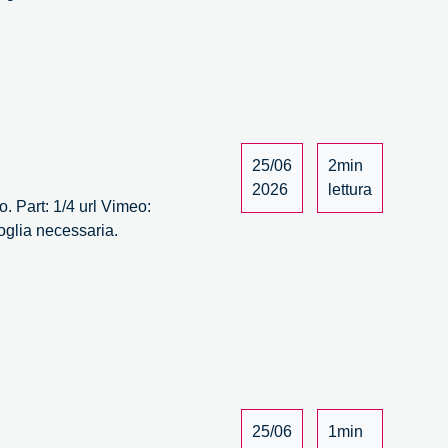
a
25/06
2min
2026
lettura
. Part: 1/4 url Vimeo:
oglia necessaria.
a
25/06
1min