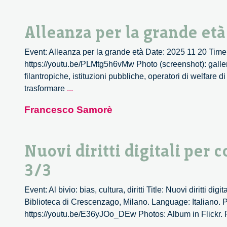
Alleanza per la grande età
Event: Alleanza per la grande età Date: 2025 11 20 Time
https://youtu.be/PLMtg5h6vMw Photo (screenshot): galleria
filantropiche, istituzioni pubbliche, operatori di welfare d
Alleanza
trasformare
...
per
Francesco Samorè
la
grande
età
Nuovi diritti digitali per
3/3
Event: Al bivio: bias, cultura, diritti Title: Nuovi diritti
Biblioteca di Crescenzago, Milano. Language: Italiano. P
https://youtu.be/E36yJOo_DEw Photos: Album in Flickr. Po