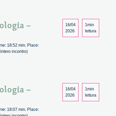
li
endere
nologia –
16/04
1min
po
2026
lettura
logia
Time: 18:52 min. Place:
intero incontro)
i
li
endere
nologia –
16/04
1min
po
2026
lettura
logia
Time: 18:07 min. Place:
intero incontro)