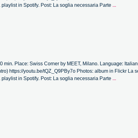
La
 playlist in Spotify. Post: La soglia necessaria Parte
...
soglia
necessari
–
4/4
0 min. Place: Swiss Corner by MEET, Milano. Language: Italiano
tro) https://youtu.be/tQZ_Q9PBy7o Photos: album in Flickr La s
La
 playlist in Spotify. Post: La soglia necessaria Parte
...
soglia
necessari
–
3/4