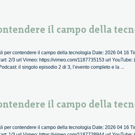
digita
per
cont
 contendere il campo della tec
il
cam
della
tecno
 digitali per contendere il campo della tecnologia Date: 2026 04 16 
–
art: 2/3 url Vimeo: https://vimeo.com/1187735153 url YouTube: (
3/3
Nuov
dcast: il singolo episodio 2 di 3, l’evento completo e la
...
diritti
digita
per
cont
 contendere il campo della tec
il
cam
della
tecno
 digitali per contendere il campo della tecnologia Date: 2026 04 16 
–
art: 1/3 url Vimeo: https://vimeo.com/1187728944 url YouTube: (