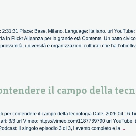
: 2:31:31 Place: Base, Milano. Language: Italiano. url YouTube:
 in Flickr Alleanza per la grande età Contents: Un patto civico
i prossimità, università e organizzazioni culturali che ha l’obietti
 contendere il campo della tec
 digitali per contendere il campo della tecnologia Date: 2026 04 16 
art: 3/3 url Vimeo: https://vimeo.com/1187739790 url YouTube: (
Nuov
dcast: il singolo episodio 3 di 3, l’evento completo e la
...
diritti