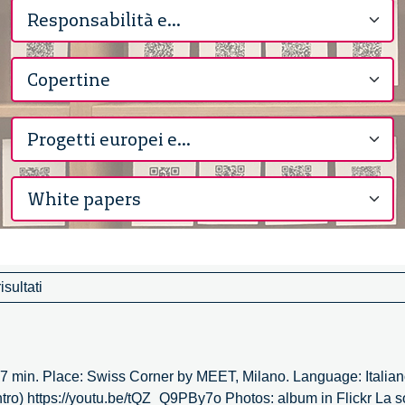
sultati
7 min. Place: Swiss Corner by MEET, Milano. Language: Italiano
tro) https://youtu.be/tQZ_Q9PBy7o Photos: album in Flickr La s