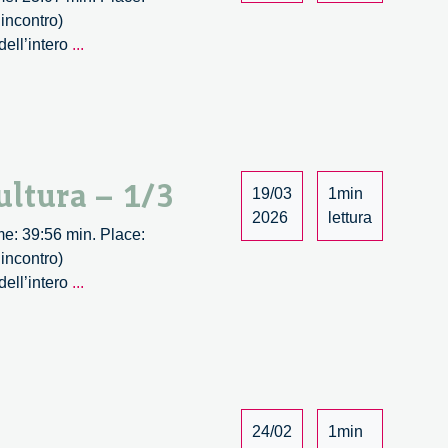
3/3
incontro)
L’impatto
dell’intero
...
dell’intelligenza
artificiale
nel
mondo
della
ultura – 1/3
cultura
19/03
1min
–
2026
lettura
Time: 39:56 min. Place:
2/3
incontro)
L’impatto
dell’intero
...
dell’intelligenza
artificiale
nel
mondo
della
cultura
24/02
1min