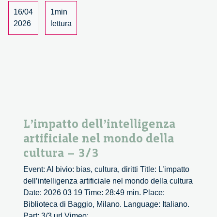
campo
16/04
1min
della
2026
lettura
tecnologia
–
1/3
L’impatto dell’intelligenza
artificiale nel mondo della
cultura – 3/3
Event: Al bivio: bias, cultura, diritti Title: L’impatto
dell’intelligenza artificiale nel mondo della cultura
Date: 2026 03 19 Time: 28:49 min. Place:
Biblioteca di Baggio, Milano. Language: Italiano.
Part: 3/3 url Vimeo: