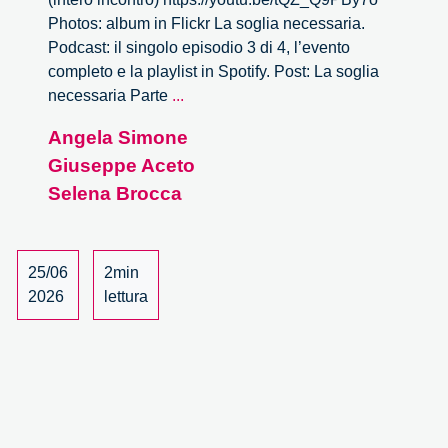
Photos: album in Flickr La soglia necessaria.
Podcast: il singolo episodio 3 di 4, l’evento
completo e la playlist in Spotify. Post: La soglia
La
necessaria Parte
...
soglia
Angela Simone
necessaria
Giuseppe Aceto
–
3/4
Selena Brocca
25/06
2min
2026
lettura