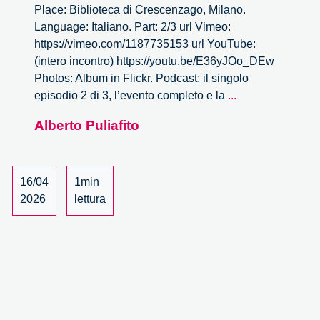
Place: Biblioteca di Crescenzago, Milano.
Language: Italiano. Part: 2/3 url Vimeo:
https://vimeo.com/1187735153 url YouTube:
(intero incontro) https://youtu.be/E36yJOo_DEw
Photos: Album in Flickr. Podcast: il singolo
Nuovi
episodio 2 di 3, l’evento completo e la
...
diritti
Alberto Puliafito
digitali
per
contendere
il
16/04
1min
campo
2026
lettura
della
tecnologia
–
2/3