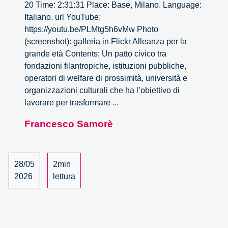
20 Time: 2:31:31 Place: Base, Milano. Language:
Italiano. url YouTube:
https://youtu.be/PLMtg5h6vMw Photo
(screenshot): galleria in Flickr Alleanza per la
grande età Contents: Un patto civico tra
fondazioni filantropiche, istituzioni pubbliche,
operatori di welfare di prossimità, università e
organizzazioni culturali che ha l’obiettivo di
Alleanza
lavorare per trasformare
...
per
Francesco Samorè
la
grande
età
28/05
2min
2026
lettura