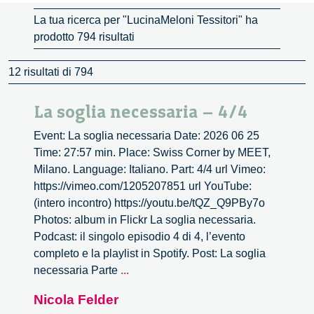
La tua ricerca per "LucinaMeloni Tessitori" ha
prodotto 794 risultati
12 risultati di 794
La soglia necessaria – 4/4
Event: La soglia necessaria Date: 2026 06 25
Time: 27:57 min. Place: Swiss Corner by MEET,
Milano. Language: Italiano. Part: 4/4 url Vimeo:
https://vimeo.com/1205207851 url YouTube:
(intero incontro) https://youtu.be/tQZ_Q9PBy7o
Photos: album in Flickr La soglia necessaria.
Podcast: il singolo episodio 4 di 4, l’evento
completo e la playlist in Spotify. Post: La soglia
La
necessaria Parte
...
soglia
Nicola Felder
necessaria