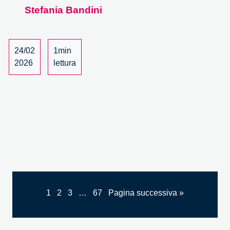
della
Stefania Bandini
IA
24/02
1min
2026
lettura
1
2
3
…
67
Pagina successiva »