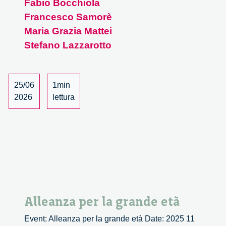
Fabio Bocchiola
necessaria
Francesco Samorè
–
1/4
Maria Grazia Mattei
Stefano Lazzarotto
25/06
1min
2026
lettura
Alleanza per la grande età
Event: Alleanza per la grande età Date: 2025 11