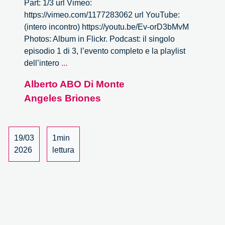
Part: 1/3 url Vimeo:
https://vimeo.com/1177283062 url YouTube:
(intero incontro) https://youtu.be/Ev-orD3bMvM
Photos: Album in Flickr. Podcast: il singolo
episodio 1 di 3, l’evento completo e la playlist
L’impatto
dell’intero
...
dell’intelligenza
Alberto ABO Di Monte
artificiale
Angeles Briones
nel
mondo
della
cultura
19/03
1min
–
2026
lettura
1/3