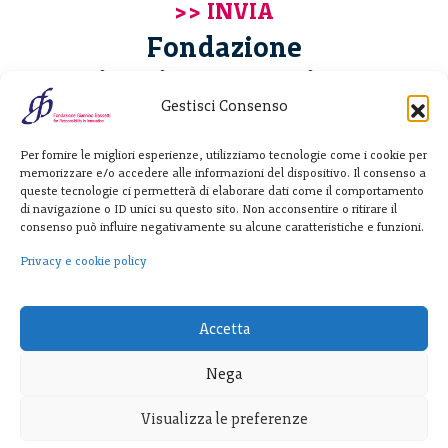
Fondazione
Giannino Bassetti ETS
Gestisci Consenso
Via Michele Barozzi 4
Per fornire le migliori esperienze, utilizziamo tecnologie come i cookie per
20122 Milano - Italia
memorizzare e/o accedere alle informazioni del dispositivo. Il consenso a
T. +39 02 781933
queste tecnologie ci permetterà di elaborare dati come il comportamento
di navigazione o ID unici su questo sito. Non acconsentire o ritirare il
F. + 39 02 76392030
consenso può influire negativamente su alcune caratteristiche e funzioni.
info@fondazionebassetti.org
Privacy e cookie policy
p.i. 12520270153
Accetta
Nega
Visualizza le preferenze
Trasparenza
|
Privacy e cookie policy