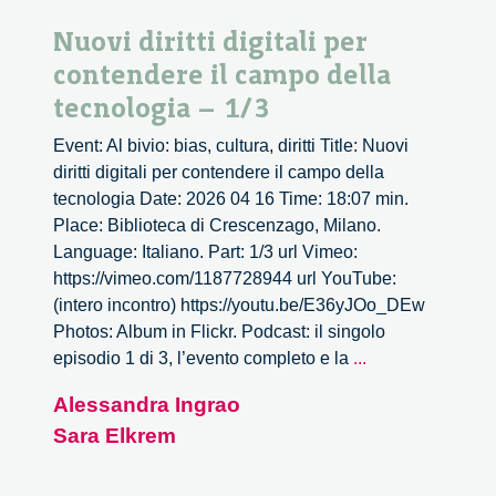
Nuovi diritti digitali per
contendere il campo della
tecnologia – 1/3
Event: Al bivio: bias, cultura, diritti Title: Nuovi
diritti digitali per contendere il campo della
tecnologia Date: 2026 04 16 Time: 18:07 min.
Place: Biblioteca di Crescenzago, Milano.
Language: Italiano. Part: 1/3 url Vimeo:
https://vimeo.com/1187728944 url YouTube:
(intero incontro) https://youtu.be/E36yJOo_DEw
Photos: Album in Flickr. Podcast: il singolo
Nuovi
episodio 1 di 3, l’evento completo e la
...
diritti
Alessandra Ingrao
digitali
Sara Elkrem
per
contendere
il