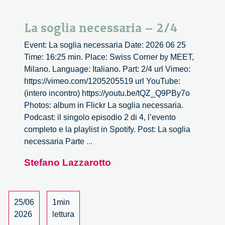
La soglia necessaria – 2/4
Event: La soglia necessaria Date: 2026 06 25
Time: 16:25 min. Place: Swiss Corner by MEET,
Milano. Language: Italiano. Part: 2/4 url Vimeo:
https://vimeo.com/1205205519 url YouTube:
(intero incontro) https://youtu.be/tQZ_Q9PBy7o
Photos: album in Flickr La soglia necessaria.
Podcast: il singolo episodio 2 di 4, l’evento
completo e la playlist in Spotify. Post: La soglia
La
necessaria Parte
...
soglia
Stefano Lazzarotto
necessaria
–
2/4
25/06
1min
2026
lettura