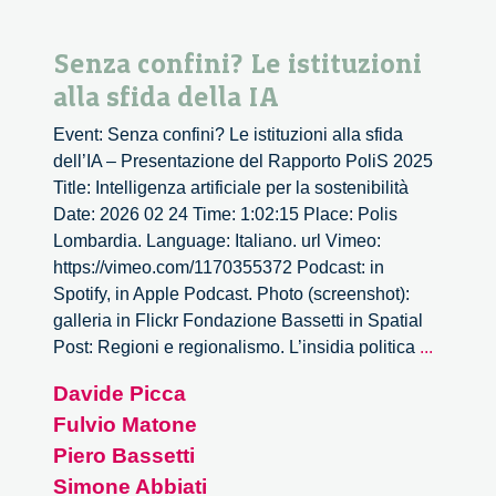
Senza confini? Le istituzioni
alla sfida della IA
Event: Senza confini? Le istituzioni alla sfida
dell’IA – Presentazione del Rapporto PoliS 2025
Title: Intelligenza artificiale per la sostenibilità
Date: 2026 02 24 Time: 1:02:15 Place: Polis
Lombardia. Language: Italiano. url Vimeo:
https://vimeo.com/1170355372 Podcast: in
Spotify, in Apple Podcast. Photo (screenshot):
galleria in Flickr Fondazione Bassetti in Spatial
Senza
Post: Regioni e regionalismo. L’insidia politica
...
confini?
Davide Picca
Le
Fulvio Matone
istituzio
alla
Piero Bassetti
sfida
Simone Abbiati