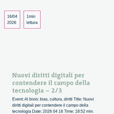
per
contendere
il
16/04
1min
campo
2026
lettura
della
tecnologia
–
3/3
Nuovi diritti digitali per
contendere il campo della
tecnologia – 2/3
Event: Al bivio: bias, cultura, diritti Title: Nuovi
diritti digitali per contendere il campo della
tecnologia Date: 2026 04 16 Time: 18:52 min.