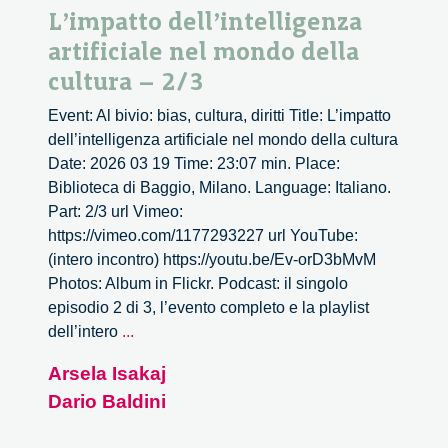
L’impatto dell’intelligenza
artificiale nel mondo della
cultura – 2/3
Event: Al bivio: bias, cultura, diritti Title: L’impatto
dell’intelligenza artificiale nel mondo della cultura
Date: 2026 03 19 Time: 23:07 min. Place:
Biblioteca di Baggio, Milano. Language: Italiano.
Part: 2/3 url Vimeo:
https://vimeo.com/1177293227 url YouTube:
(intero incontro) https://youtu.be/Ev-orD3bMvM
Photos: Album in Flickr. Podcast: il singolo
episodio 2 di 3, l’evento completo e la playlist
L’impatto
dell’intero
...
dell’intelligenza
Arsela Isakaj
artificiale
Dario Baldini
nel
mondo