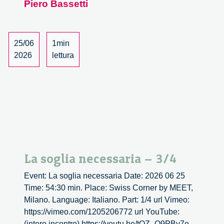
Piero Bassetti
–
4/4
25/06
1min
2026
lettura
La soglia necessaria – 3/4
Event: La soglia necessaria Date: 2026 06 25
Time: 54:30 min. Place: Swiss Corner by MEET,
Milano. Language: Italiano. Part: 1/4 url Vimeo:
https://vimeo.com/1205206772 url YouTube:
(intero incontro) https://youtu.be/tQZ_Q9PBy7o