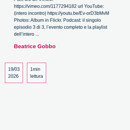
https://vimeo.com/1177294182 url YouTube:
(intero incontro) https://youtu.be/Ev-orD3bMvM
Photos: Album in Flickr. Podcast: il singolo
episodio 3 di 3, l’evento completo e la playlist
L’impatto
dell’intero
...
dell’intelligenza
Beatrice Gobbo
artificiale
nel
mondo
della
19/03
1min
cultura
2026
lettura
–
3/3