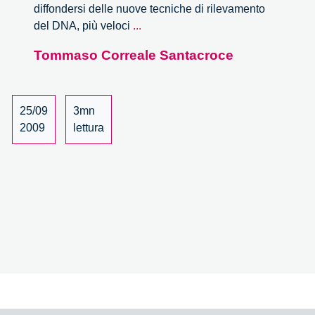
diffondersi delle nuove tecniche di rilevamento
Scienze
del DNA, più veloci
...
forensi
Tommaso Correale Santacroce
e
DNA
25/09
3mn
2009
lettura