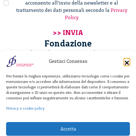
acconsento all’invio della newsletter e al
trattamento dei dati personali secondo la
Privacy
Policy
Fondazione
Giannino Bassetti ETS
Gestisci Consenso
Via Michele Barozzi 4
Per fornire le migliori esperienze, utilizziamo tecnologie come i cookie per
20122 Milano - Italia
memorizzare e/o accedere alle informazioni del dispositivo. Il consenso a
T. +39 02 781933
queste tecnologie ci permetterà di elaborare dati come il comportamento
di navigazione o ID unici su questo sito. Non acconsentire o ritirare il
F. + 39 02 76392030
consenso può influire negativamente su alcune caratteristiche e funzioni.
info@fondazionebassetti.org
Privacy e cookie policy
p.i. 12520270153
Accetta