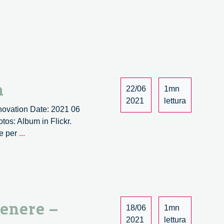
nted
vation
y:
oach,
irements
tical
n
22/06
1mn
iderations
2021
lettura
nnovation Date: 2021 06
os: Album in Flickr.
Public
le per
...
Interest
Technology
and
Responsible
Innovation
genere –
18/06
1mn
2021
lettura