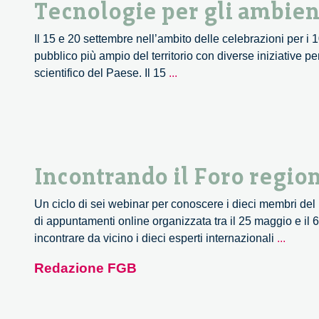
Tecnologie per gli ambient
Il 15 e 20 settembre nell’ambito delle celebrazioni per i
pubblico più ampio del territorio con diverse iniziative per 
Tecnologie
scientifico del Paese. Il 15
...
per
gli
ambienti
di
vita
Incontrando il Foro region
Un ciclo di sei webinar per conoscere i dieci membri del 
di appuntamenti online organizzata tra il 25 maggio e i
Incont
incontrare da vicino i dieci esperti internazionali
...
il
Redazione FGB
Foro
region
per