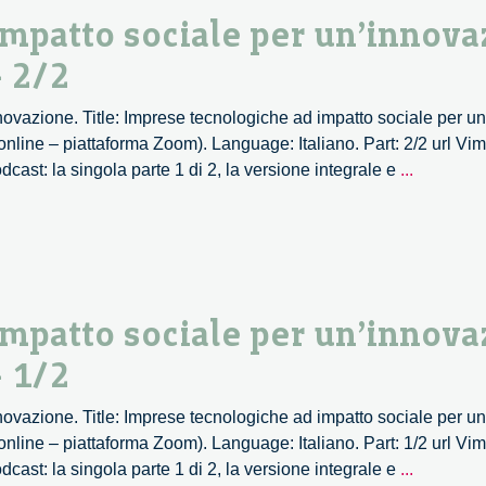
mpatto sociale per un’innova
a
– 2/2
vazione
nnovazione. Title: Imprese tecnologiche ad impatto sociale per u
nline – piattaforma Zoom). Language: Italiano. Part: 2/2 url Vi
Imprese
ast: la singola parte 1 di 2, la versione integrale e
...
tecnolog
ad
impatto
sociale
per
mpatto sociale per un’innova
un’innov
inclusiva
– 1/2
e
responsa
nnovazione. Title: Imprese tecnologiche ad impatto sociale per u
–
nline – piattaforma Zoom). Language: Italiano. Part: 1/2 url Vi
2/2
Imprese
ast: la singola parte 1 di 2, la versione integrale e
...