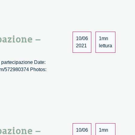
pazione –
10/06
1mn
2021
lettura
e partecipazione Date:
.com/572980374 Photos:
pazione –
10/06
1mn