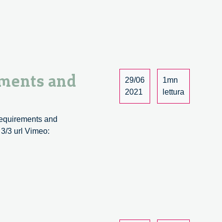
iche
azione
ements and
29/06
1mn
2021
lettura
bile
 requirements and
 3/3 url Vimeo:
ion-
nted
vation
y:
oach,
irements