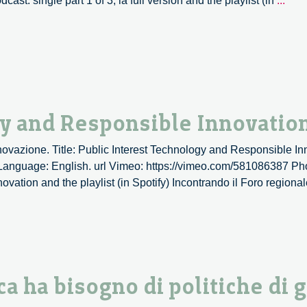
st: single part 1 of 3, la full version and the playlist (in
...
orie
inno
polic
Appr
requ
and
prac
gy and Responsible Innovatio
cons
–
Innovazione. Title: Public Interest Technology and Responsible I
1/3
 Language: English. url Vimeo: https://vimeo.com/581086387 Phot
vation and the playlist (in Spotify) Incontrando il Foro regiona
ica ha bisogno di politiche di 