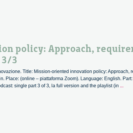
tecnolog
ad
impatto
sociale
per
un’innov
inclusiva
ion policy: Approach, requir
e
 3/3
responsa
–
nnovazione. Title: Mission-oriented innovation policy: Approach,
1/2
n. Place: (online – piattaforma Zoom). Language: English. Part:
Miss
st: single part 3 of 3, la full version and the playlist (in
...
orie
inno
polic
Appr
requ
and