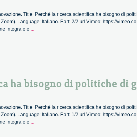
novazione. Title: Perché la ricerca scientifica ha bisogno di poli
a Zoom). Language: Italiano. Part: 2/2 url Vimeo: https://vimeo
Perché
one integrale e
...
la
ricerca
scientifica
ha
bisogno
di
politiche
ica ha bisogno di politiche di 
di
genere
–
novazione. Title: Perché la ricerca scientifica ha bisogno di poli
2/2
a Zoom). Language: Italiano. Part: 1/2 url Vimeo: https://vimeo
Perché
one integrale e
...
la
ricerca