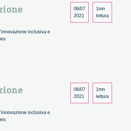
zione
06/07
1mn
2021
lettura
n’innovazione inclusiva e
meo:
iche
zione
azione
06/07
1mn
2021
lettura
bile
n’innovazione inclusiva e
meo: