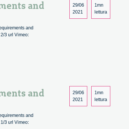
tical
ements and
29/06
1mn
iderations
2021
lettura
 requirements and
 2/3 url Vimeo:
ion-
nted
vation
y:
oach,
irements
tical
ements and
29/06
1mn
iderations
2021
lettura
 requirements and
 1/3 url Vimeo:
ion-