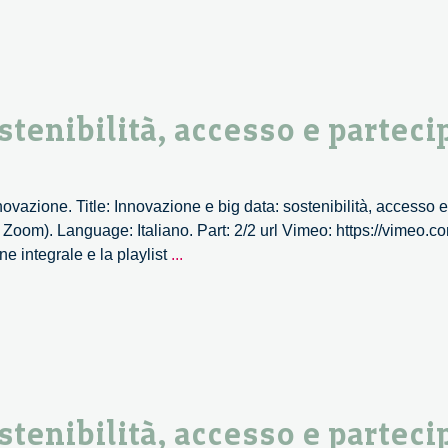
scientifica
ha
bisogno
di
politiche
stenibilità, accesso e parteci
di
genere
–
novazione. Title: Innovazione e big data: sostenibilità, accesso 
1/2
a Zoom). Language: Italiano. Part: 2/2 url Vimeo: https://vimeo
Innovazione
ne integrale e la playlist
...
e
big
data:
sostenibilità,
accesso
e
partecipazione
stenibilità, accesso e parteci
–