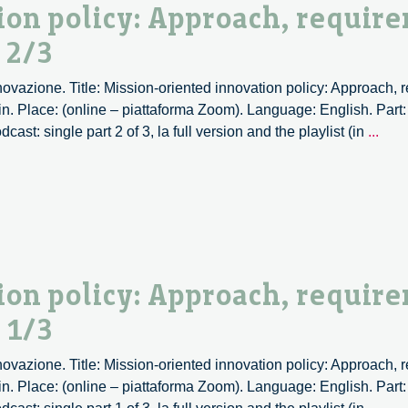
prac
ion policy: Approach, requir
cons
 2/3
–
3/3
nnovazione. Title: Mission-oriented innovation policy: Approach,
n. Place: (online – piattaforma Zoom). Language: English. Part:
Miss
st: single part 2 of 3, la full version and the playlist (in
...
orie
inno
polic
Appr
requ
and
prac
ion policy: Approach, requir
cons
 1/3
–
2/3
nnovazione. Title: Mission-oriented innovation policy: Approach,
n. Place: (online – piattaforma Zoom). Language: English. Part:
Miss