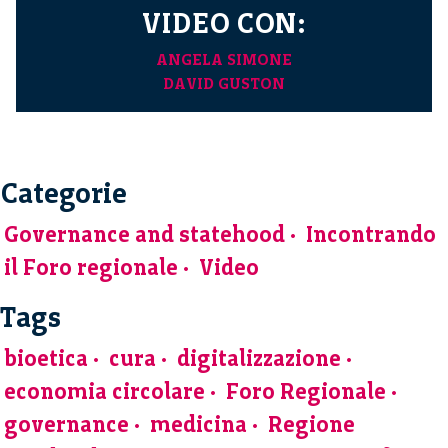
VIDEO CON:
ANGELA SIMONE
DAVID GUSTON
Categorie
Governance and statehood
Incontrando
il Foro regionale
Video
Tags
bioetica
cura
digitalizzazione
economia circolare
Foro Regionale
governance
medicina
Regione