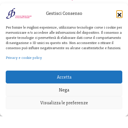
Gestisci Consenso
Fondazione
Per fornire le migliori esperienze, utilizziamo tecnologie come i cookie per
Giannino Bassetti ETS
memorizzare e/o accedere alle informazioni del dispositivo. Il consenso a
queste tecnologie ci permetterà di elaborare dati come il comportamento
di navigazione o ID unici su questo sito. Non acconsentire o ritirare il
consenso può influire negativamente su alcune caratteristiche e funzioni.
Via Michele Barozzi 4
20122 Milano - Italia
Privacy e cookie policy
T. +39 02 781933
F. + 39 02 76392030
Accetta
info@fondazionebassetti.org
Nega
p.i. 12520270153
Visualizza le preferenze