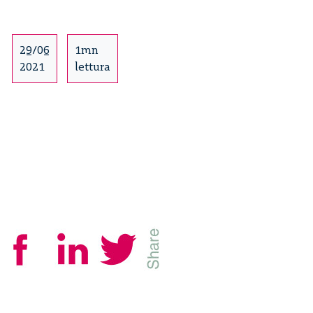
requirements
and
practical
29/06
1mn
considerations
2021
lettura
–
1/3