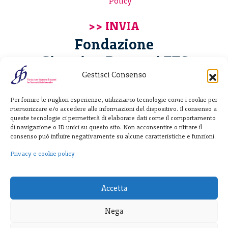
Policy
Fondazione
Giannino Bassetti ETS
Gestisci Consenso
Via Michele Barozzi 4
Per fornire le migliori esperienze, utilizziamo tecnologie come i cookie per
20122 Milano - Italia
memorizzare e/o accedere alle informazioni del dispositivo. Il consenso a
T. +39 02 781933
queste tecnologie ci permetterà di elaborare dati come il comportamento
di navigazione o ID unici su questo sito. Non acconsentire o ritirare il
F. + 39 02 76392030
consenso può influire negativamente su alcune caratteristiche e funzioni.
info@fondazionebassetti.org
Privacy e cookie policy
p.i. 12520270153
Accetta
Nega