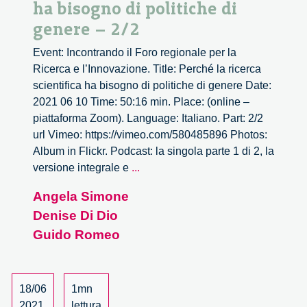
ha bisogno di politiche di
genere – 2/2
Event: Incontrando il Foro regionale per la
Ricerca e l’Innovazione. Title: Perché la ricerca
scientifica ha bisogno di politiche di genere Date:
2021 06 10 Time: 50:16 min. Place: (online –
piattaforma Zoom). Language: Italiano. Part: 2/2
url Vimeo: https://vimeo.com/580485896 Photos:
Album in Flickr. Podcast: la singola parte 1 di 2, la
Perché
versione integrale e
...
la
Angela Simone
ricerca
Denise Di Dio
scientifica
ha
Guido Romeo
bisogno
di
politiche
18/06
1mn
di
2021
lettura