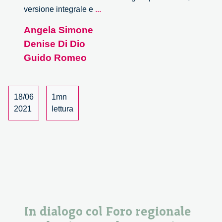
Perché
versione integrale e
...
la
Angela Simone
ricerca
Denise Di Dio
scientifica
ha
Guido Romeo
bisogno
di
politiche
18/06
1mn
di
2021
lettura
genere
–
1/2
In dialogo col Foro regionale