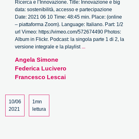
Ricerca e l’Innovazione. Title: Innovazione e big
data: sostenibilità, accesso e partecipazione
Date: 2021 06 10 Time: 48:45 min. Place: (online
– piattaforma Zoom). Language: Italiano. Part: 1/2
url Vimeo: https://vimeo.com/572674490 Photos:
Album in Flickr. Podcast: la singola parte 1 di 2, la
Innovazione
versione integrale e la playlist
...
e
Angela Simone
big
Federica Lucivero
data:
sostenibilità,
Francesco Lescai
accesso
e
partecipazione
10/06
1mn
–
2021
lettura
1/2