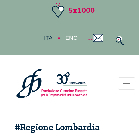
5x1000
ITA
ENG
Toggl
#Regione Lombardia