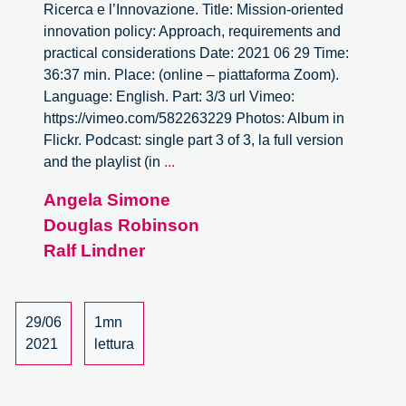
Ricerca e l’Innovazione. Title: Mission-oriented
innovation policy: Approach, requirements and
practical considerations Date: 2021 06 29 Time:
36:37 min. Place: (online – piattaforma Zoom).
Language: English. Part: 3/3 url Vimeo:
https://vimeo.com/582263229 Photos: Album in
Flickr. Podcast: single part 3 of 3, la full version
Mission-
and the playlist (in
...
oriented
Angela Simone
innovation
Douglas Robinson
policy:
Approach,
Ralf Lindner
requirements
and
practical
29/06
1mn
considerations
2021
lettura
–
3/3