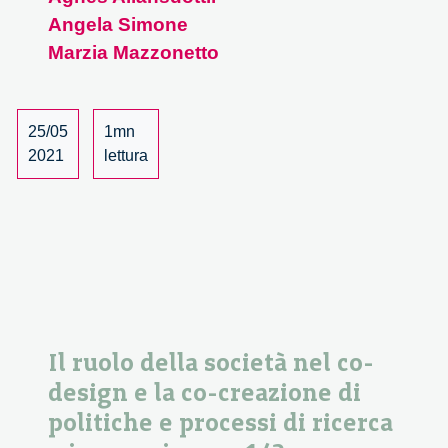
della
Angela Simone
società
nel
Marzia Mazzonetto
co-
design
e
25/05
1mn
la
2021
lettura
co-
creazione
di
politiche
e
processi
di
ricerca
Il ruolo della società nel co-
e
design e la co-creazione di
innovazione
–
politiche e processi di ricerca
2/2