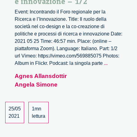
e innovazione – 1/2
Event: Incontrando il Foro regionale per la
Ricerca e l’Innovazione. Title: Il ruolo della
società nel co-design e la co-creazione di
politiche e processi di ricerca e innovazione Date:
2021 05 25 Time: 46:57 min. Place: (online –
piattaforma Zoom). Language: Italiano. Part: 1/2
url Vimeo: https://vimeo.com/569885075 Photos:
Il
Album in Flickr. Podcast: la singola parte
...
ruolo
Agnes Allansdottir
della
Angela Simone
società
nel
co-
design
25/05
1mn
e
2021
lettura
la
co-
creazione