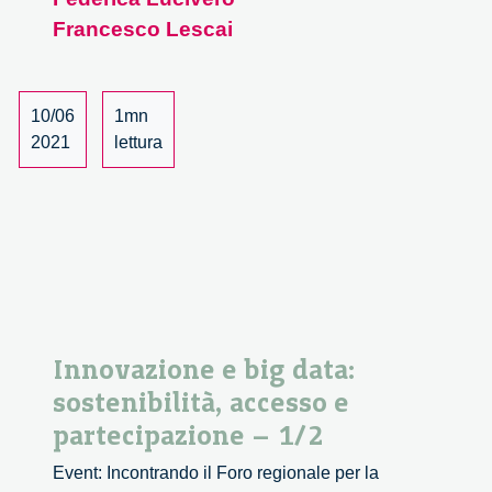
sostenibilità,
Francesco Lescai
accesso
e
partecipazione
10/06
1mn
–
2021
lettura
2/2
Innovazione e big data:
sostenibilità, accesso e
partecipazione – 1/2
Event: Incontrando il Foro regionale per la