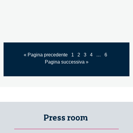
di
politiche
e
processi
di
ricerca
e
« Pagina precedente
1
2
3
4
…
6
innovazione
Pagina successiva »
–
1/2
Press room