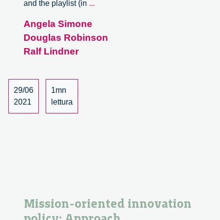
Mission-
and the playlist (in
...
oriented
Angela Simone
innovation
Douglas Robinson
policy:
Approach,
Ralf Lindner
requirements
and
practical
29/06
1mn
considerations
2021
lettura
–
2/3
Mission-oriented innovation
policy: Approach,