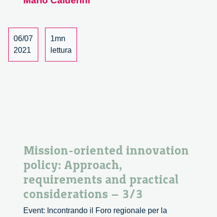
Mario Calderini
per
un’innovazione
inclusiva
06/07
1mn
e
2021
lettura
responsabile
–
1/2
Mission-oriented innovation
policy: Approach,
requirements and practical
considerations – 3/3
Event: Incontrando il Foro regionale per la