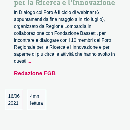
per la Ricerca e l’Innovazione
In Dialogo col Foro è il ciclo di webinar (6
appuntamenti da fine maggio a inizio luglio),
organizzato da Regione Lombardia in
collaborazione con Fondazione Bassetti, per
incontrare e dialogare con i 10 membri del Foro
Regionale per la Ricerca e l’Innovazione e per
saperne di più circa le attività che hanno svolto in
In
questi
...
dialogo
Redazione FGB
col
Foro
regionale
per
16/06
4mn
la
2021
lettura
Ricerca
e
l’Innovazione