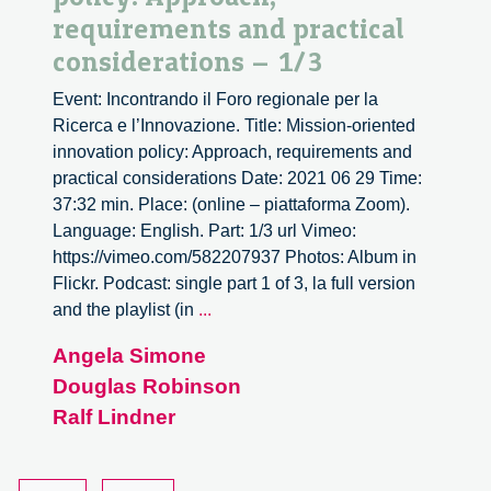
requirements and practical
considerations – 1/3
Event: Incontrando il Foro regionale per la
Ricerca e l’Innovazione. Title: Mission-oriented
innovation policy: Approach, requirements and
practical considerations Date: 2021 06 29 Time:
37:32 min. Place: (online – piattaforma Zoom).
Language: English. Part: 1/3 url Vimeo:
https://vimeo.com/582207937 Photos: Album in
Flickr. Podcast: single part 1 of 3, la full version
Mission-
and the playlist (in
...
oriented
Angela Simone
innovation
Douglas Robinson
policy:
Approach,
Ralf Lindner
requirements
and