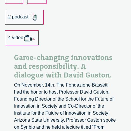
e
tecnoscienza.
2 podcast
Un
incontro
con
4 video
Silvia
Camporesi
Game-changing innovations
and responsibility. A
dialogue with David Guston.
On November, 14th, The Fondazione Bassetti
had the honor to host Professor David Guston,
Founding Director of the School for the Future of
Innovation in Society and Co-Director of the
Institute for the Future of Innovation in Society
Arizona State University. Professor Guston spoke
on Synbio and he held a lecture titled “From