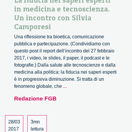
La fiducia nei saperi esperti
in medicina e tecnoscienza.
Un incontro con Silvia
Camporesi
Una riflessione tra bioetica, comunicazione
pubblica e partecipazione. (Condividiamo con
questo post il report dell’incontro del 27 febbraio
2017, i video, le slides, il paper, il podcast e le
fotografie.) Dalla salute alle tecnoscienze e dalla
medicina alla politica: la fiducia nei saperi esperti
è in progressiva diminuzione. Si tratta di un
La
fenomeno globale, che
...
fiducia
Redazione FGB
nei
saperi
esperti
in
28/03
3mn
medicina
2017
lettura