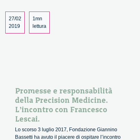
con
MEET:
incontro
27/02
1mn
con
2019
lettura
Georges
Amar
Promesse e responsabilità
della Precision Medicine.
L’incontro con Francesco
Lescai.
Lo scorso 3 luglio 2017, Fondazione Giannino
Bassetti ha avuto il piacere di ospitare l’incontro