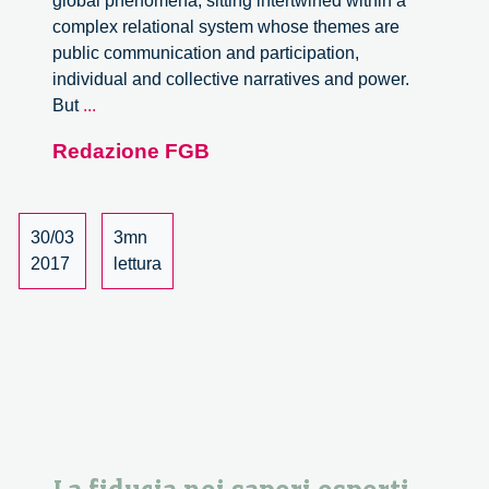
global phenomena, sitting intertwined within a
complex relational system whose themes are
public communication and participation,
individual and collective narratives and power.
Trust
But
...
in
Redazione FGB
expert
knowledge
in
medicine
30/03
3mn
and
2017
lettura
Technoscience.
A
meeting
with
Silvia
Camporesi