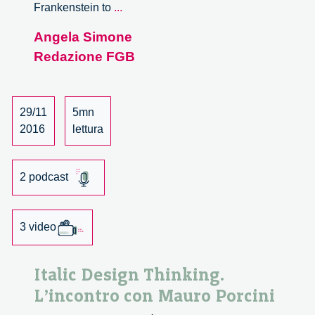
Game-
Frankenstein to
...
changing
Angela Simone
innovations
Redazione FGB
and
responsibility.
A
dialogue
29/11
5mn
with
2016
lettura
David
Guston.
2 podcast
3 video
Italic Design Thinking.
L’incontro con Mauro Porcini