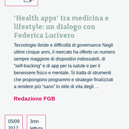
‘Health apps’ tra medicina e
lifestyle: un dialogo con
Federica Lucivero
Tecnologie ibride e difficoltà di governance Negli
ultimi cinque anni, il mercato ha offerto un numero
sempre maggiore di dispositivi indossabili, di
“self-tracking” e di app per la salute e per il
benessere fisico e mentale. Si tratta di strumenti
che propongono programmi e strategie finalizzati
‘Health
a rendere più “sano” lo stile di vita degli
...
apps’
Redazione FGB
tra
medicina
e
lifestyle:
05/09
3mn
un
2017
lettura