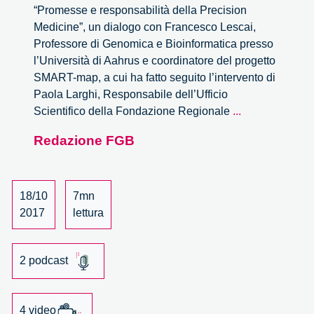
“Promesse e responsabilità della Precision
Medicine”, un dialogo con Francesco Lescai,
Professore di Genomica e Bioinformatica presso
l’Università di Aahrus e coordinatore del progetto
SMART-map, a cui ha fatto seguito l’intervento di
Paola Larghi, Responsabile dell’Ufficio
Promesse
Scientifico della Fondazione Regionale
...
e
Redazione FGB
responsabilità
della
Precision
Medicine.
18/10
7mn
L’incontro
2017
lettura
con
Francesco
2 podcast
Lescai.
4 video