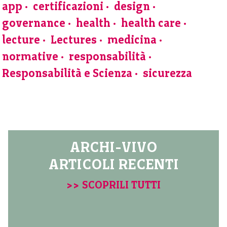
app
certificazioni
design
governance
health
health care
lecture
Lectures
medicina
normative
responsabilità
Responsabilità e Scienza
sicurezza
ARCHI-VIVO
ARTICOLI RECENTI
>> SCOPRILI TUTTI