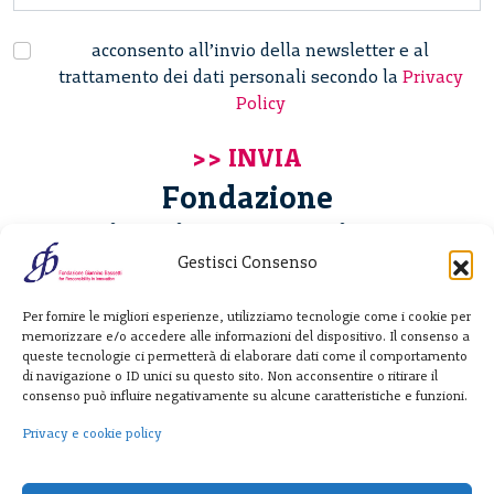
acconsento all’invio della newsletter e al
trattamento dei dati personali secondo la
Privacy
Policy
Fondazione
Giannino Bassetti ETS
Gestisci Consenso
Via Michele Barozzi 4
Per fornire le migliori esperienze, utilizziamo tecnologie come i cookie per
20122 Milano - Italia
memorizzare e/o accedere alle informazioni del dispositivo. Il consenso a
T. +39 02 781933
queste tecnologie ci permetterà di elaborare dati come il comportamento
di navigazione o ID unici su questo sito. Non acconsentire o ritirare il
F. + 39 02 76392030
consenso può influire negativamente su alcune caratteristiche e funzioni.
info@fondazionebassetti.org
Privacy e cookie policy
p.i. 12520270153