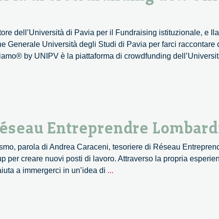
e dell’Università di Pavia per il Fundraising istituzionale, e Ila
e Generale Università degli Studi di Pavia per farci raccontare
mo® by UNIPV è la piattaforma di crowdfunding dell’Università
 Réseau Entreprendre Lombard
tropismo, parola di Andrea Caraceni, tesoriere di Réseau Entrepr
 per creare nuovi posti di lavoro. Attraverso la propria esperie
Filantropismo:
aiuta a immergerci in un’idea di
...
il
caso
di
Réseau