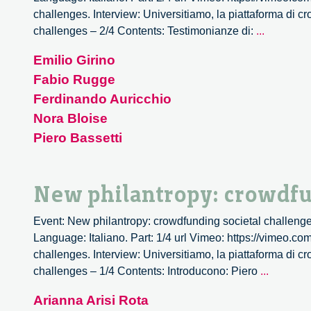
challenges. Interview: Universitiamo, la piattaforma di c
New
challenges – 2/4 Contents: Testimonianze di:
...
philantro
Emilio Girino
crowdfun
Fabio Rugge
societal
challeng
Ferdinando Auricchio
–
Nora Bloise
2/4
Piero Bassetti
New philantropy: crowdfu
Event: New philantropy: crowdfunding societal challenge
Language: Italiano. Part: 1/4 url Vimeo: https://vimeo.c
challenges. Interview: Universitiamo, la piattaforma di c
New
challenges – 1/4 Contents: Introducono: Piero
...
philantr
Arianna Arisi Rota
crowdfu