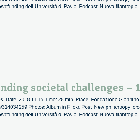
rowdfunding dell’Università di Pavia. Podcast: Nuova filantropia
py:
ding
es
nding societal challenges – 
s. Date: 2018 11 15 Time: 28 min. Place: Fondazione Giannino 
om/314034259 Photos: Album in Flickr. Post: New philantropy: cr
rowdfunding dell’Università di Pavia. Podcast: Nuova filantropia
opy:
nding