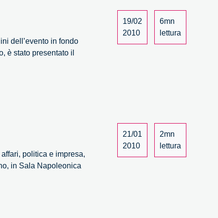
19/02
6mn
2010
lettura
ni dell’evento in fondo
, è stato presentato il
mo
itore
po
21/01
2mn
2010
lettura
affari, politica e impresa,
lano, in Sala Napoleonica