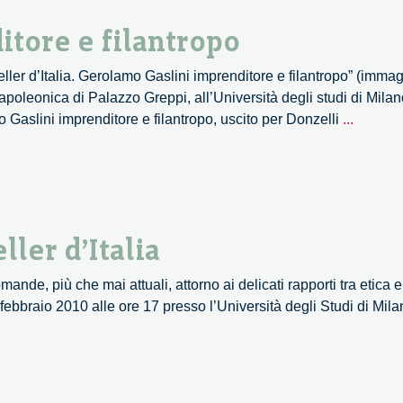
Entreprendre
tore e filantropo
Lombardia
er d’Italia. Gerolamo Gaslini imprenditore e filantropo” (immagi
poleonica di Palazzo Greppi, all’Università degli studi di Milano
Gerola
o Gaslini imprenditore e filantropo, uscito per Donzelli
...
Gaslini
imprend
e
filantro
ler d’Italia
nde, più che mai attuali, attorno ai delicati rapporti tra etica e 
 2 febbraio 2010 alle ore 17 presso l’Università degli Studi di Mi