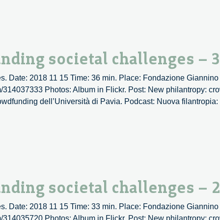
funding
al
enges
nding societal challenges – 
s. Date: 2018 11 15 Time: 36 min. Place: Fondazione Giannino 
om/314037333 Photos: Album in Flickr. Post: New philantropy: cr
rowdfunding dell’Università di Pavia. Podcast: Nuova filantropia
py:
ding
es
nding societal challenges – 
s. Date: 2018 11 15 Time: 33 min. Place: Fondazione Giannino 
om/314035720 Photos: Album in Flickr. Post: New philantropy: cr