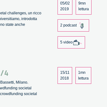
05/02
9mn
2019
lettura
tal challenges, un ricco
versitiamo, introdotta
ono state anche
2 podcast
5 video
4/4
15/11
1mn
2018
lettura
Bassetti, Milano.
owdfunding societal
: crowdfunding societal