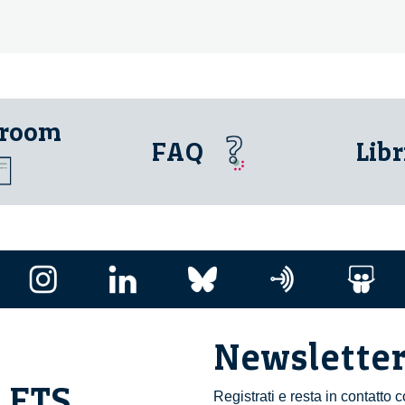
 room
FAQ
Libr
Newslette
i ETS
Registrati e resta in contatto