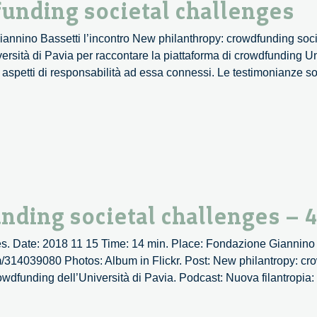
unding societal challenges
nnino Bassetti l’incontro New philanthropy: crowdfunding socie
rsità di Pavia per raccontare la piattaforma di crowdfunding Uni
i aspetti di responsabilità ad essa connessi. Le testimonianze s
nding societal challenges – 
s. Date: 2018 11 15 Time: 14 min. Place: Fondazione Giannino 
om/314039080 Photos: Album in Flickr. Post: New philantropy: cr
rowdfunding dell’Università di Pavia. Podcast: Nuova filantropia
tropy: