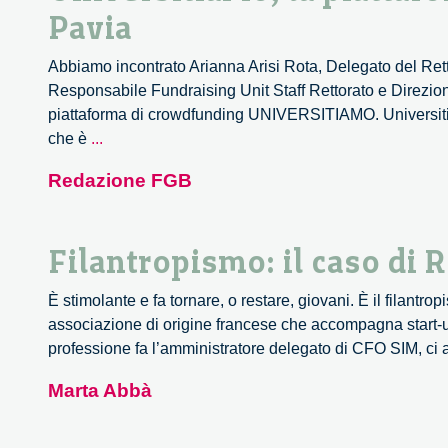
Pavia
Abbiamo incontrato Arianna Arisi Rota, Delegato del Rettor
Responsabile Fundraising Unit Staff Rettorato e Direzion
piattaforma di crowdfunding UNIVERSITIAMO. Universitia
Universitiamo,
che è
...
la
Redazione FGB
piattaforma
di
crowdfunding
Filantropismo: il caso di
dell’Università
di
È stimolante e fa tornare, o restare, giovani. È il filan
Pavia
associazione di origine francese che accompagna start-up
professione fa l’amministratore delegato di CFO SIM, ci 
Marta Abbà