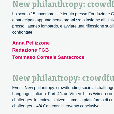
New philanthropy: crowdf
Lo scorso 15 novembre si è tenuto presso Fondazione Gia
e partecipato appuntamento organizzato insieme all’Unive
presso l’ateneo lombardo, e avviare una riflessione sugl
New
confrontate
...
philanthropy:
Anna Pellizzone
crowdfunding
Redazione FGB
societal
challenges
Tommaso Correale Santacroce
New philantropy: crowdfu
Event: New philantropy: crowdfunding societal challenge
Language: Italiano. Part: 4/4 url Vimeo: https://vimeo.c
challenges. Interview: Universitiamo, la piattaforma di c
New
challenges – 4/4 Contents: Intervento conclusivo
...
philan