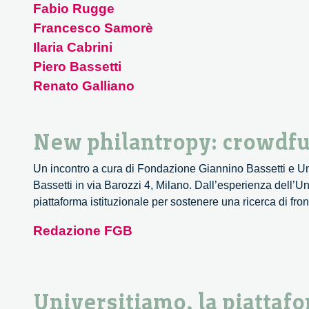
Fabio Rugge
societal
challen
Francesco Samorè
–
Ilaria Cabrini
1/4
Piero Bassetti
Renato Galliano
New philantropy: crowdfu
Un incontro a cura di Fondazione Giannino Bassetti e U
Bassetti in via Barozzi 4, Milano. Dall’esperienza dell’U
piattaforma istituzionale per sostenere una ricerca di fr
Redazione FGB
Universitiamo, la piattaf