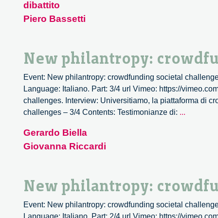
dibattito
crowd
Piero Bassetti
societ
chall
–
New philantropy: crowdfu
4/4
Event: New philantropy: crowdfunding societal challenge
Language: Italiano. Part: 3/4 url Vimeo: https://vimeo.c
challenges. Interview: Universitiamo, la piattaforma di c
New
challenges – 3/4 Contents: Testimonianze di:
...
philantro
Gerardo Biella
crowdfun
Giovanna Riccardi
societal
challeng
–
New philantropy: crowdfu
3/4
Event: New philantropy: crowdfunding societal challenge
Language: Italiano. Part: 2/4 url Vimeo: https://vimeo.c