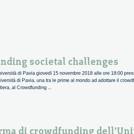
ges
nding societal challenges
niversità di Pavia giovedì 15 novembre 2018 alle ore 18:00 pr
niversità di Pavia, una tra le prime al mondo ad adottare il crow
New
ontiera, al Crowdfunding
...
philantropy:
crowdfunding
societal
challenges
orma di crowdfunding dell’Uni